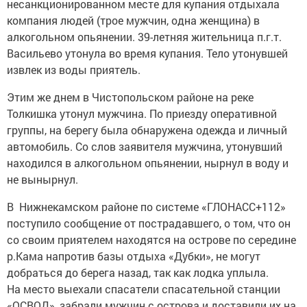
несанкционированном месте для купания отдыхала
компания людей (трое мужчин, одна женщина) в
алкогольном опьянении. 39-летняя жительница п.г.т.
Васильево утонула во время купания. Тело утонувшей
извлек из воды приятель.
Этим же днем в Чистопольском районе на реке
Толкишка утонул мужчина. По приезду оперативной
группы, на берегу была обнаружена одежда и личный
автомобиль. Со слов заявителя мужчина, утонувший
находился в алкогольном опьянении, нырнул в воду и
не вынырнул.
В Нижнекамском районе по системе «ГЛОНАСС+112»
поступило сообщение от пострадавшего, о том, что он
со своим приятелем находятся на острове по середине
р.Кама напротив базы отдыха «Дубки», не могут
добраться до берега назад, так как лодка уплыла.
На место выехали спасатели спасательной станции
«ОСВОД», забрали мужчин с острова и доставили их на