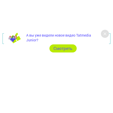
А вы уже видели новое видео Tatmedia
Перейти на страницу новости
Junior?
Cмотреть