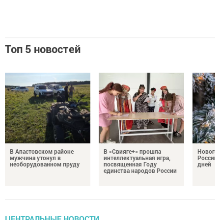
Топ 5 новостей
В Апастовском районе
В «Свияге+» прошла
Нового
мужчина утонул в
интеллектуальная игра,
России 
необорудованном пруду
посвященная Году
дней
единства народов России
ЦЕНТРАЛЬНЫЕ НОВОСТИ