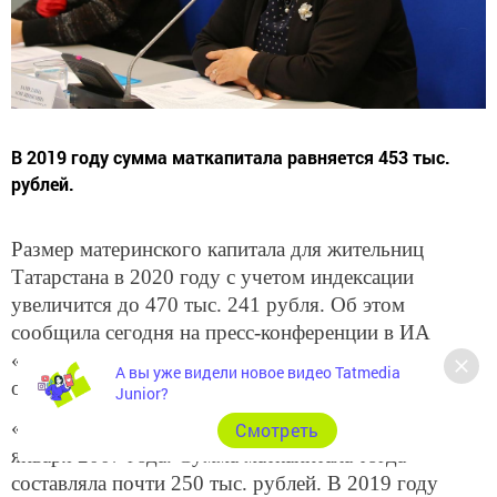
В 2019 году сумма маткапитала равняется 453 тыс.
рублей.
Размер материнского капитала для жительниц
Татарстана в 2020 году с учетом индексации
увеличится до 470 тыс. 241 рубля. Об этом
сообщила сегодня на пресс-конференции в ИА
«Татар-информ» заместитель управляющего
А вы уже видели новое видео Tatmedia
отделением ПФР по РТ Асия Валиуллина.
Junior?
«Программа маткапитала действует в стране с 1
Cмотреть
января 2007 года. Сумма маткапитала тогда
составляла почти 250 тыс. рублей. В 2019 году