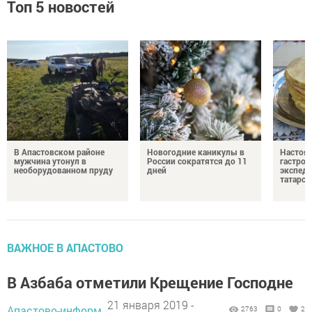
Топ 5 новостей
В Апастовском районе
Новогодние каникулы в
Настоя
мужчина утонул в
России сократятся до 11
гастро
необорудованном пруду
дней
экспеди
татарск
ВАЖНОЕ В АПАСТОВО
В Азбаба отметили Крещение Господне
21 января 2019 -
Апастово-информ,
2763
0
2