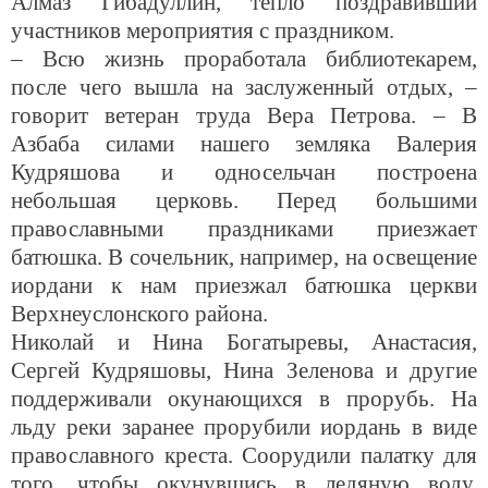
Алмаз Гибадуллин, тепло поздравивший
участников мероприятия с праздником.
– Всю жизнь проработала библиотекарем,
после чего вышла на заслуженный отдых, –
говорит ветеран труда Вера Петрова. – В
Азбаба силами нашего земляка Валерия
Кудряшова и односельчан построена
небольшая церковь. Перед большими
православными праздниками приезжает
батюшка. В сочельник, например, на освещение
иордани к нам приезжал батюшка церкви
Верхнеуслонского района.
Николай и Нина Богатыревы, Анастасия,
Сергей Кудряшовы, Нина Зеленова и другие
поддерживали окунающихся в прорубь. На
льду реки заранее прорубили иордань в виде
православного креста. Соорудили палатку для
того, чтобы окунувшись в ледяную воду,