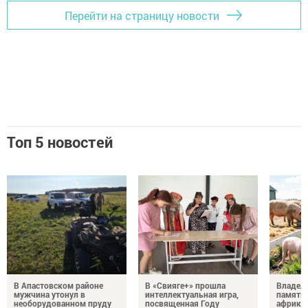
Перейти на страницу новости
Топ 5 новостей
В Апастовском районе
В «Свияге+» прошла
Владель
мужчина утонул в
интеллектуальная игра,
памятка
необорудованном пруду
посвященная Году
африка