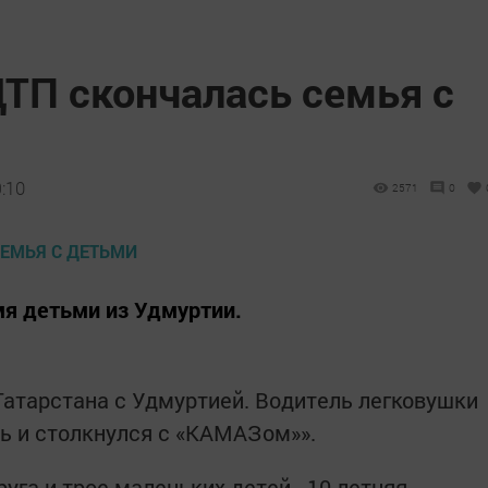
ДТП скончалась семья с
9:10
2571
0
мя детьми из Удмуртии.
Татарстана с Удмуртией. Водитель легковушки
ь и столкнулся с «КАМАЗом»».
руга и трое маленьких детей - 10-летняя