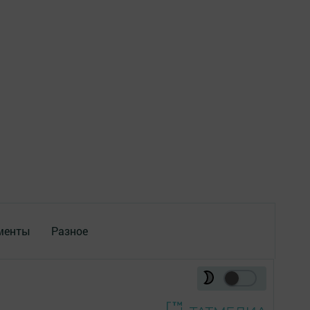
менты
Разное