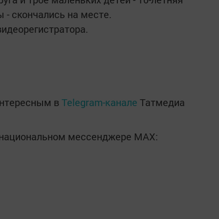
 - скончались на месте.
видеорегистратора.
интересным в
Telegram-канале
Татмедиа
в национальном мессенджере MАХ: