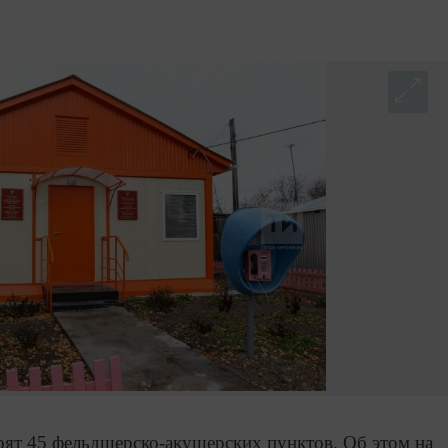
оят 45 фельдшерско-акушерских пунктов. Об этом на