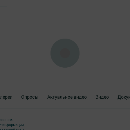
лереи
Опросы
Актуальное видео
Видео
Доку
аконом.
ме информации,
 редакций СМИ.