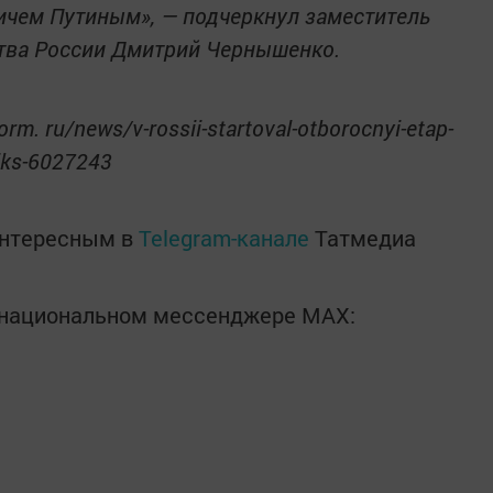
чем Путиным», — подчеркнул заместитель
тва России Дмитрий Чернышенко.
orm. ru/news/v-rossii-startoval-otborocnyi-etap-
iks-6027243
интересным в
Telegram-канале
Татмедиа
в национальном мессенджере MАХ: