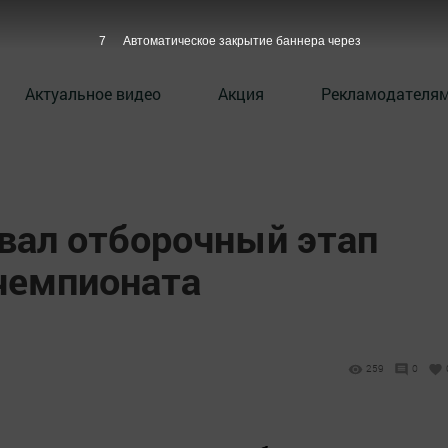
6
Автоматическое закрытие баннера через
Актуальное видео
Акция
Рекламодателя
овал отборочный этап
чемпионата
259
0