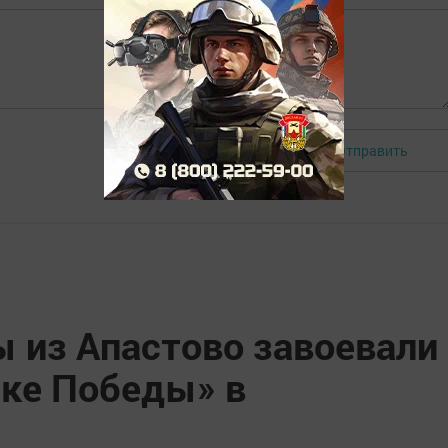
Отправить
Авторизоваться
 из Апастово завоевали
бке Победы» в