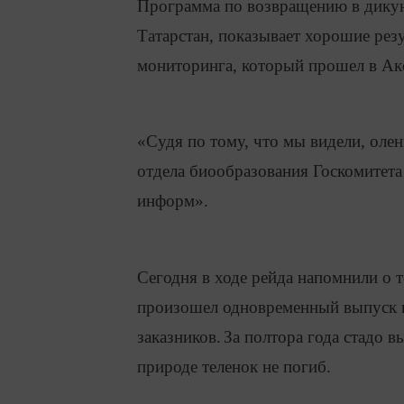
Программа по возвращению в дикую
Татарстан, показывает хорошие рез
мониторинга, который прошел в Ак
«Судя по тому, что мы видели, олен
отдела биообразования Госкомитет
информ».
Сегодня в ходе рейда напомнили о т
произошел одновременный выпуск п
заказников.
За полтора года стадо 
природе теленок не погиб.