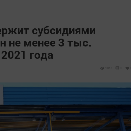
ержит субсидиями
н не менее 3 тыс.
 2021 года
1367
0