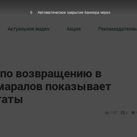
5
Автоматическое закрытие баннера через
Актуальное видео
Акция
Рекламодателя
 по возвращению в
маралов показывает
таты
1197
0