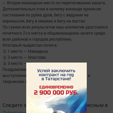
✅ Второе командное место по перетягиванию каната.
Дополнительные очки в копилку команде принесли
состязания по рубке дров, бегу с ведрами на
коромысле, бегу в мешках и бегу на ластах.
По сумме всех результатов наш коллектив удостоился
почетного 2-го места в общекомандном зачете среди
всех районов и городов республики.
Итоговый пьедестал почета:
🥇 1 место — Мамадыш
🥈 2 место — Апастово
🥉 3 место — Нижнекамск
Поздравляем нашу команду с достойным
выступлением и желаем новых спортивных и
творческих побед!
Следите за самым важным и интересным в
Telegram-канале
Татмедиа