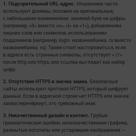
1. Подозрительный URL-адрес.
Мошенники часто
используют домены, похожие на оригинальные,
с небольшими изменениями: заменой букв на цифры
(например, «0» вместо «o», «l» на «1»), добавлением
лишних слов или символов, использованием
поддоменов (например, login. названиебанка. ru вместо
названиебанка. ru). Также стоит насторожиться, если
в адресе есть странные символы, отсутствует «://»
после http или https, или ссылка выглядит как набор
цифр.
2. Отсутствие HTTPS и значка замка.
Безопасные
сайты используют протокол HTTPS, который шифрует
данные. Если в адресной строке нет HTTPS или значок
замка перечёркнут, это тревожный знак.
3. Некачественный дизайн и контент.
Грубые
грамматические ошибки, низкокачественная графика,
размытые логотипы или устаревшие изображения —