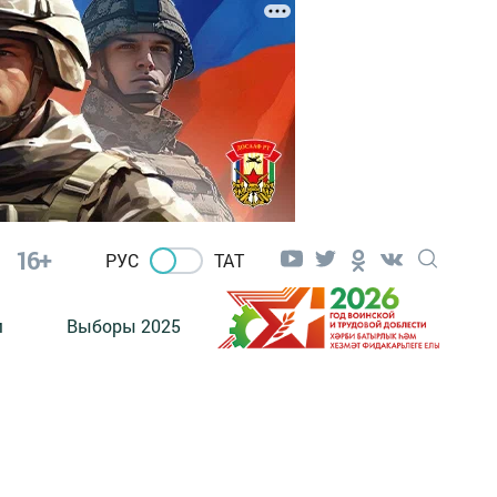
16+
РУС
ТАТ
м
Выборы 2025