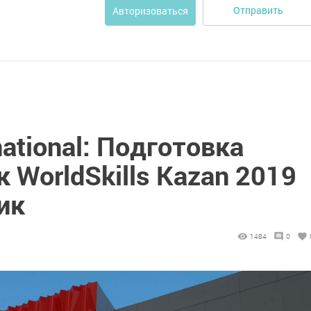
Отправить
Авторизоваться
rnational: Подготовка
к WorldSkills Kazan 2019
ик
1484
0