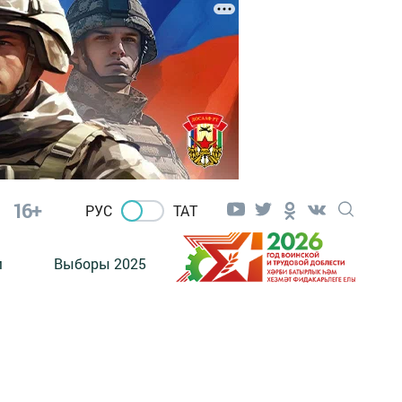
16+
РУС
ТАТ
м
Выборы 2025