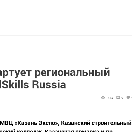
артует региональный
Skills Russia
1412
0
МВЦ «Казань Экспо», Казанский строительный
еский колледж, Казанская ярмарка и др.