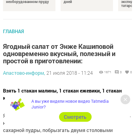
необорудованном пруду
дней
экспеди
татарск
ГЛАВНАЯ
Ягодный салат от Энже Кашиповой
одновременно вкусный, полезный и
простой в приготовлении:
Апастово-информ,
21 июля 2018 - 11:24
1671
0
0
Взять 1 стакан малины, 1 стакан ежевики, 1 стакан
красной смородины, 1 стакан виктории.
А вы уже видели новое видео Tatmedia
Junior?
Ягоды хорошо промыть, викторию очистить и нарезать
Cмотреть
на половинки. Посыпать ягоды половиной стакана
сахарной пудры, побрызгать двумя столовыми