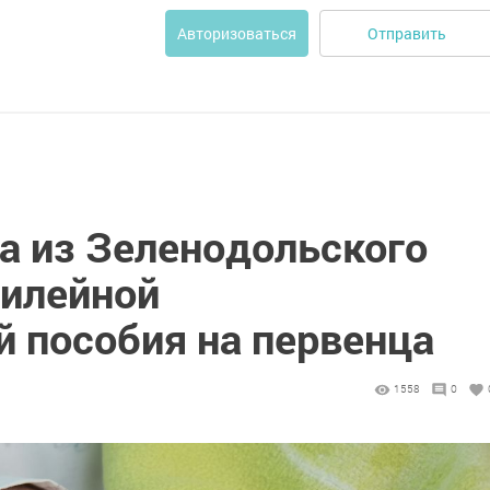
Отправить
Авторизоваться
а из Зеленодольского
билейной
й пособия на первенца
1558
0