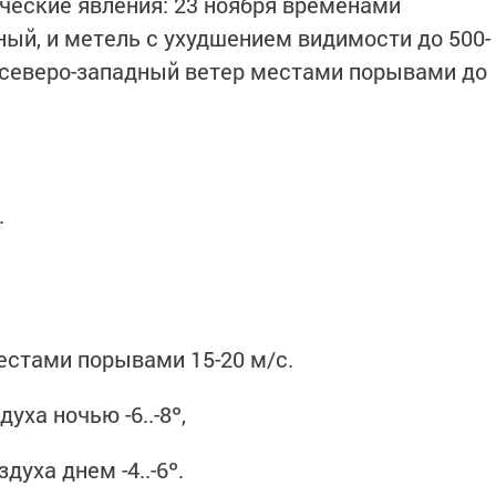
ческие явления: 23 ноября временами
ный, и метель с ухудшением видимости до 500-
 северо-западный ветер местами порывами до
.
естами порывами 15-20 м/с.
ха ночью -6..-8º,
уха днем -4..-6º.