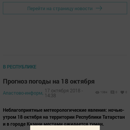
Перейти на страницу новости
В РЕСПУБЛИКЕ
Прогноз погоды на 18 октября
17 октября 2018 -
Апастово-информ,
1384
0
0
14:38
Неблагоприятные метеорологические явления: ночью-
утром 18 октября на территории Республики Татарстан
и в городе Казани местами ожидается туман.