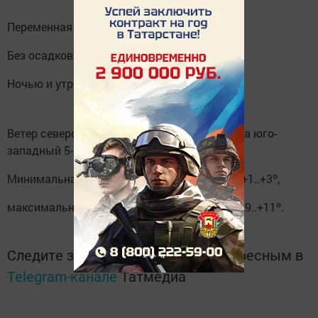
Переменная облачность.
Без осадков.
Ночью и утром местами туман.
Ветер северо-западный с переходом днем на юго-
западный 5-10 м/с.
Минимальная температура воздуха ночью +1..+3º,
максимальная температура воздуха днем +9..+11º.
Следите за самым важным и интересным в
Telegram-канале
Татмедиа