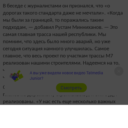
В беседе с журналистами он признался, что «о
дорогах такого стандарта даже не мечтали». «Когда
мы были за границей, то поражались таким
подходам, — добавил Рустам Минниханов. — Это
самая главная трасса нашей республики. Мы
помним, что здесь было много аварий, но уже
сегодня ситуация намного улучшилась. Самое
главное, что весь проект по участкам трассы М7
реализован нашими строителями. Надеемся на то,
что транспортная инфраструктура страны, в том
А вы уже видели новое видео Tatmedia
числе и республики, будет одной из лучших».
Junior?
Cмотреть
Он также подчеркнул, что у Татарстана еще немало
планов по дорожному строительству, и они будут
реализованы. «У нас есть еще несколько важных
трасс в сторону Китая, М5, М7, обход и выход на
Нижнекамск и Набережные Челны. Все наши заявки
в работе. Планы большие, и они будут