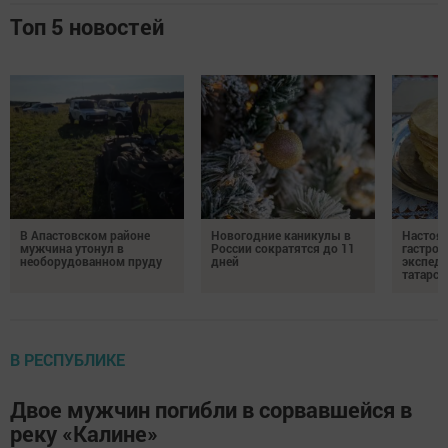
Топ 5 новостей
В Апастовском районе
Новогодние каникулы в
Настоя
мужчина утонул в
России сократятся до 11
гастро
необорудованном пруду
дней
экспеди
татарск
В РЕСПУБЛИКЕ
Двое мужчин погибли в сорвавшейся в
реку «Калине»