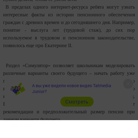
В пределах одного интернет-ресурса ребята могут узнать
интересные факты из истории пенсионного обеспечения
граждан с древних времен и до сегодняшнего дня. Например,
понятие - выслуга лет (трудовой стаж), до сих пор
используемое в трудовом и пенсионном законодательстве,
появилось еще при Екатерине II.
Раздел «Симулятор» позволяет школьникам моделировать
различные варианты своего будущего – начать работу уже
после школы или продолжить учиться в ВУЗе, выбрать белую
А вы уже видели новое видео Tatmedia
или серую зарплату, находиться в декретном отпуске до
Junior?
исполнения ребенку 1,5 лет или сидеть с ним до школы и т.д.
Cмотреть
В зависимости от выбранных параметров, симулятор выдаст
рекомендации и предположительный размер пенсии при
данном варианте будущего.
С помощью теста можно проверить свои знания о том, что
такое пенсионное страхование, как формируется страховая