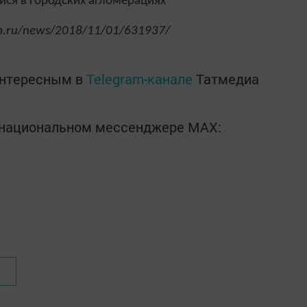
ся в городских агломерациях
rm.ru/news/2018/11/01/631937/
интересным в
Telegram-канале
Татмедиа
в национальном мессенджере MАХ: