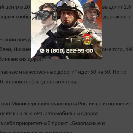
ый центр в 2019 году Республике Татарстан выделит 2,6
нформ» сообщил замминистра транспорта и дорожного
ерации предусмотрен 1 млрд рублей,
лей, Нижнекамской – 432 млн рублей. Кроме того, 49
бликанских дорог.
асные и качественные дороги” идет 50 на 50. Но по
, уточнил собеседник агентства.
отан Министерством транспорта России во исполнение
аняется на всю сеть автомобильных дорог
 в себя приоритетный проект «Безопасные и