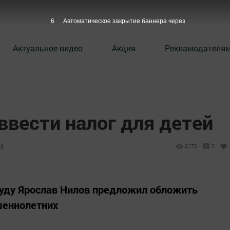
5
Автоматическое закрытие баннера через
Актуальное видео
Акция
Рекламодателя
ввести налог для детей
4
2170
0
руду Ярослав Нилов предложил обложить
шеннолетних