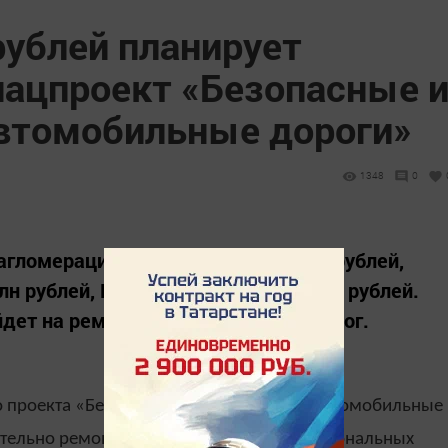
рублей планирует
нацпроект «Безопасные 
втомобильные дороги»
1348
0
агломерации предусмотрен 1 млрд рублей,
н рублей, Нижнекамской – 432 млн рублей.
йдет на ремонт республиканских дорог.
о проекта «Безопасные и качественные автомобильные
тельно ремонтировать около 130 км региональных