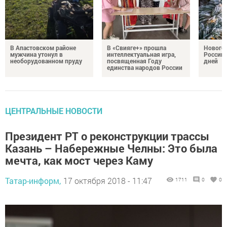
В Апастовском районе
В «Свияге+» прошла
Нового
мужчина утонул в
интеллектуальная игра,
России 
необорудованном пруду
посвященная Году
дней
единства народов России
ЦЕНТРАЛЬНЫЕ НОВОСТИ
Президент РТ о реконструкции трассы
Казань – Набережные Челны: Это была
мечта, как мост через Каму
Татар-информ,
17 октября 2018 - 11:47
1711
0
0