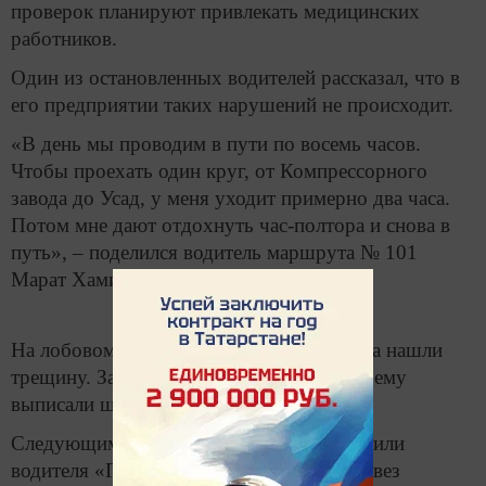
проверок планируют привлекать медицинских
работников.
Один из остановленных водителей рассказал, что в
его предприятии таких нарушений не происходит.
«В день мы проводим в пути по восемь часов.
Чтобы проехать один круг, от Компрессорного
завода до Усад, у меня уходит примерно два часа.
Потом мне дают отдохнуть час-полтора и снова в
путь», – поделился водитель маршрута № 101
Марат Хамидуллин.
На лобовом стекле автобуса Хамидуллина нашли
трещину. За техническую неисправность ему
выписали штраф в 500 рублей.
Следующим сотрудники ГИБДД остановили
водителя «ГАЗели». Выяснилось, что он вез