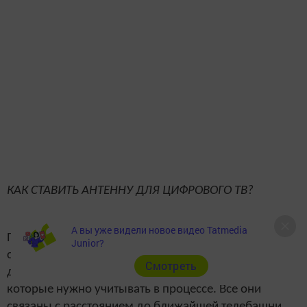
КАК СТАВИТЬ АНТЕННУ ДЛЯ ЦИФРОВОГО ТВ?
А вы уже видели новое видео Tatmedia
По словам представителей РТПЦ РТ, особых
Junior?
сложностей с установкой антенны возникнуть не
Cмотреть
должно. Но есть несколько важных моментов,
которые нужно учитывать в процессе. Все они
связаны с расстоянием до ближайшей телебашни.