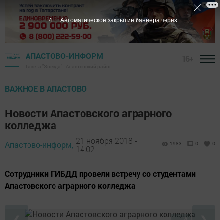
3
Автоматическое закрытие баннера через
АПАСТОВО-ИНФОРМ
16+
Газета "Звезда" - Апастовский район
ВАЖНОЕ В АПАСТОВО
Новости Апастовского аграрного
колледжа
21 ноября 2018 -
Апастово-информ,
1983
0
0
14:02
Сотрудники ГИБДД провели встречу со студентами
Апастовского аграрного колледжа
❮
❯