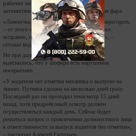
рабочих на предприятие. Сначала в глаза
автоинспекторам бросилась неработающая фара.
«Лампочка ведь в любой момент может перегореть
– от этого никто не застрахован. У меня все
исправно, подумаешь, какая-то лампочка», –
сетовал водитель вахты.
Но при дальнейшем осмотре документов
выяснилось, что у шофера есть нарушения
посерьезнее.
«У водителя нет отметки механика о выпуске на
линию. Путевка сделана на несколько дней сразу.
Последний раз он проходил техосмотр 15 дней
назад, хотя предрейсовый осмотр должен
осуществляться каждый день. Сейчас будет
решаться вопрос о привлечении должностного лица
к ответственности за выпуск водителя без отметки»,
– рассказал Алексей Евтодьев.