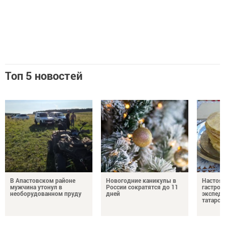
Топ 5 новостей
В Апастовском районе
Новогодние каникулы в
Настоя
мужчина утонул в
России сократятся до 11
гастро
необорудованном пруду
дней
экспеди
татарск