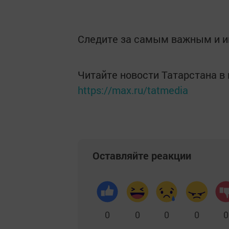
Следите за самым важным и 
Читайте новости Татарстана 
https://max.ru/tatmedia
Оставляйте реакции
0
0
0
0
0