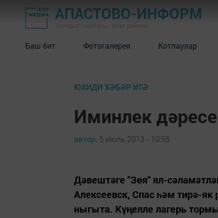
АПАСТОВО-ИНФОРМ
"Йолдыз" газетасы - Апас районы
Баш бит
Фотогалерея
Котлаулар
ЮХИДИ ХӘБӘР ИТӘ
Иминлек дәресе
автор,
5 июль 2013 - 10:55
Дәвештәге "Зөя" ял-сәламәтлән
Алексеевск, Спас һәм тирә-як 
ныгыта. Күңелле лагерь торм