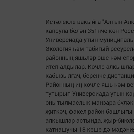
Истәлекле вакыйга "Алтын Алк
капсула белән 351нче көн Рос
Универсиада утын муниципаль
Экология һәм табигый ресурс
районның яшьләр эше һәм спор
итеп алдылар. Көчле алкышла
кабызылгач, беренче дистанц
Районның иң көчле яшь һәм в
тутырып Универсиада утын ка
онытылмаслык манзара бүләк 
җиткәч, факел район башлыгы 
алкышлар астында, җыр-биюле 
катнашучы 18 кеше дә мәдәни