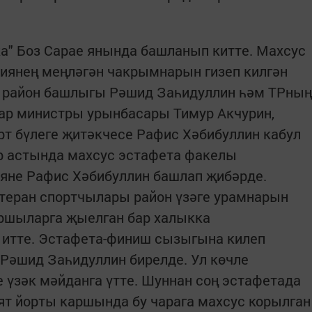
а" Боз Сарае янында башланып китте. Махсус
сиянең меңләгән чакрымнарын гизеп килгән
 район башлыгы Рәшид Заһидуллин һәм ТРның
лар министры урынбасары Тимур Акчурин,
т бүлеге җитәкчесе Рафис Хәбибуллин кабул
р астында махсус эстафета факелы
ияне Рафис Хәбибуллин башлап җибәрде.
етеран спортчылары район үзәге урамнарын
ршыларга җыелган бар халыкка
итте. Эстафета-финиш сызыгына килеп
Рәшид Заһидуллин бирелде. Ул көчле
үзәк мәйданга үтте. Шуннан соң эстафетада
ят йорты каршында бу чарага махсус корылган