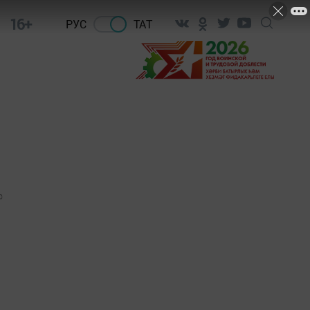
16+
РУС
ТАТ
0