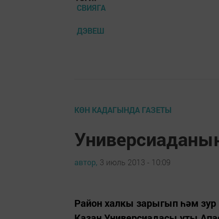
СВИЯГА
ДЭВЕШ
КӨН КАДАГЫНДА ГАЗЕТЫ
Универсиаданың
автор,
3 июль 2013 - 10:09
Район халкы зарыгып һәм зур 
Казан Универсиадасы уты Апа