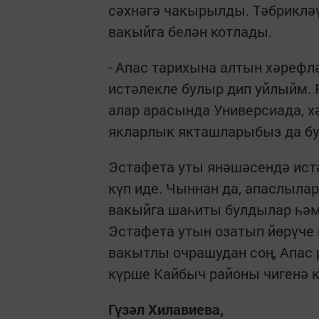
сәхнәгә чакырылды. Тәбриклә
вакыйга белән котлады.
- Апас тарихына алтын хәрефл
истәлекле булыр дип уйлыйм. 
алар арасында Универсиада, 
якларлык якташларыбыз да бул
Эстафета уты янәшәсендә истә
күп иде. Чыннан да, апаслылар
вакыйга шаһиты булдылар һәм
Эстафета утын озатып йөрүче 
вакытлы очрашудан соң, Апас
күрше Кайбыч районы чигенә 
Гүзәл Хилавиева,