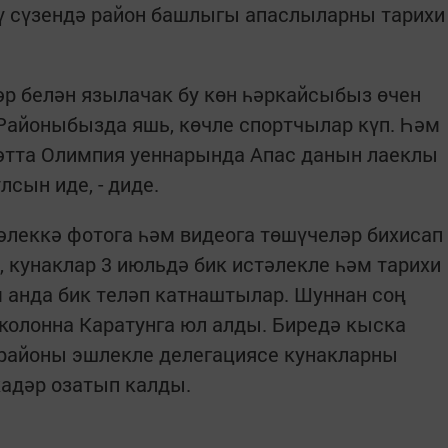
ү сүзендә район башлыгы апаслыларны тарихи
әр белән язылачак бу көн һәркайсыбыз өчен
Районыбызда яшь, көчле спортчылар күп. Һәм
хәтта Олимпия уеннарында Апас данын лаеклы
сын иде, - диде.
леккә фотога һәм видеога төшүчеләр бихисап
, кунаклар 3 июльдә бик истәлекле һәм тарихи
 анда бик теләп катнаштылар. Шуннан соң
колонна Каратунга юл алды. Биредә кыска
 районы эшлекле делегациясе кунакларны
кадәр озатып калды.