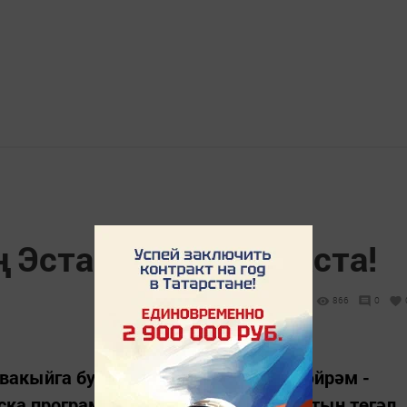
 Эстафета уты Апаста!
866
0
вакыйга буларак көтеп алган чын бәйрәм -
ска программа-графикның һәр минутын төгәл