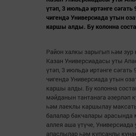
үтәп, 3 июльдә иртәнге сәгать
чигендә Универсиада утын оза
каршы алды. Бу колонна соста
Район халкы зарыгып һәм зур 
Казан Универсиадасы уты Апа
үтәп, 3 июльдә иртәнге сәгать
чигендә Универсиада утын оза
каршы алды. Бу колонна соста
мәйданын тантанага әзерләп 
һәм лаеклы каршылау максаты
балалар бакчалары арасында м
аллея аша үтүче, Универсиада
апаслылар һәм күпсанлы куна