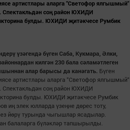
диясе артистлары аларга "Светофор ялгышмый"
р. Спектакльдән соң район ЮХИДИ
икторина булды. ЮХИДИ җитәкчесе Румбик
дерү үзәгендә бүген Саба, Кукмара, Әлки,
районнардан килгән 230 бала сәламәтлеген
ышыннан алар барысы да канәгать.
Бүген
диясе артистлары аларга "Светофор ялгышмый"
р. Спектакльдән соң район ЮХИДИ
икторина булды. ЮХИДИ җитәкчесе Румбик
ов иң элек юлларда үзеңне дөрес тоту,
сез йөрү турында чыгышлар ясадылар.
кан балаларга бүләкләр тапшырылды.