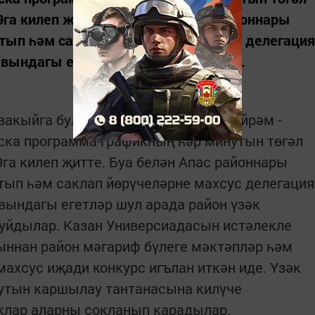
 9га килеп җитте. Буа белән Апас районнары
тып һәм саклап йөрүчеләрне махсус делегация
вындагы егетләр шул арада район...
вакыйга буларак көтеп алган чын бәйрәм -
ска программа-графикның һәр минутын төгәл
 9га килеп җитте. Буа белән Апас районнары
тып һәм саклап йөрүчеләрне махсус делегация
вындагы егетләр шул арада район үзәк
куйдылар. Казан Универсиадасын истәлекле
ннан район мәгариф бүлеге мәктәпләр һәм
ахсус иҗади конкурс игълан иткән иде. Үзәк
 утын каршылау тантанасына килүче
клар аларны сокланып карадылар.