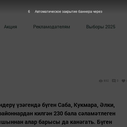
5
Автоматическое закрытие баннера через
Акция
Рекламодателям
Выборы 2025
932
0
дерү үзәгендә бүген Саба, Кукмара, Әлки,
районнардан килгән 230 бала сәламәтлеген
ышыннан алар барысы да канәгать. Бүген