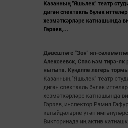
Казанның "Яшьлек" театр сту
дигән спектакль бүләк иттелә
хезмәткәрләре катнашында в
Гәрәев,...
Дәвештәге "Зөя" ял-сәламәтлән
Алексеевск, Спас һәм тирә-як 
ныгыта. Күңелле лагерь торм
Казанның "Яшьлек" театр сту
дигән спектакль бүләк иттелә
хезмәткәрләре катнашында в
Гәрәев, инспектор Рамил Гафур
кагыйдәләрне үтәп имгәнүләр
Викторинада иң актив катнаш