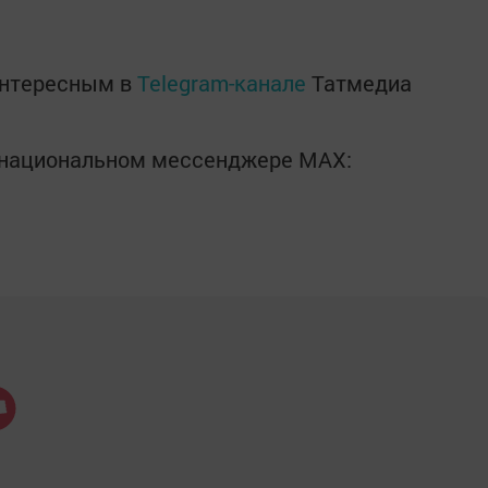
интересным в
Telegram-канале
Татмедиа
в национальном мессенджере MАХ: