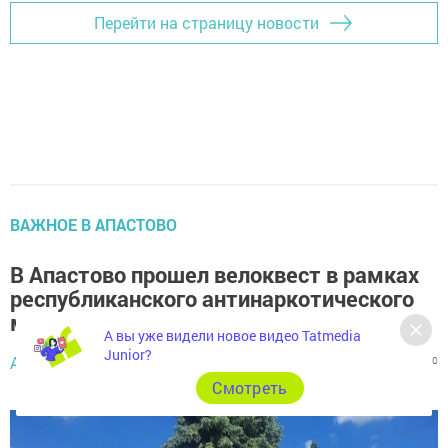
Перейти на страницу новости
ВАЖНОЕ В АПАСТОВО
В Апастово прошел велоквест в рамках
республиканского антинаркотического
месячника
А вы уже видели новое видео Tatmedia
Junior?
Апастово-информ,
2 июля 2026 - 09:49
370
0
0
Cмотреть