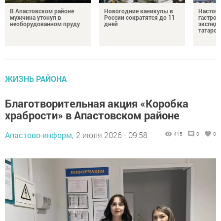
В Апастовском районе
Новогодние каникулы в
Настоя
мужчина утонул в
России сократятся до 11
гастро
необорудованном пруду
дней
экспеди
татарск
ЖИЗНЬ РАЙОНА
Благотворительная акция «Коробка
храбрости» в Апастовском районе
Апастово-информ,
2 июля 2026 - 09:58
415
0
0