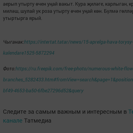
аерып утырту өчен уңай вакыт. Кура җиләге, карлыган, к
миләш, шулай ук роза утырту өчен уңай көн. Бүлмә гөллә
утыртырга ярый.
Чыганак:
https://intertat.tatar/news/15-aprelga-hava-torysy
kalendare1525-5872294
Фото:
https://ru.freepik.com/free-photo/numerous-white-flow
branches_5282433.htm#fromView=search&page=1&position
bf49-4653-ba50-6fbe27296d52&query
Следите за самым важным и интересным в
T
канале
Татмедиа