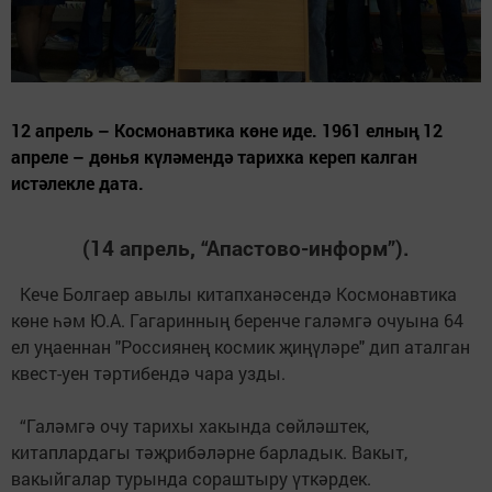
12 апрель – Космонавтика көне иде. 1961 елның 12
апреле – дөнья күләмендә тарихка кереп калган
истәлекле дата.
(14 апрель, “Апастово-информ”).
Кече Болгаер авылы китапханәсендә Космонавтика
көне һәм Ю.А. Гагаринның беренче галәмгә очуына 64
ел уңаеннан "Россиянең космик җиңүләре" дип аталган
квест-уен тәртибендә чара узды.
“Галәмгә очу тарихы хакында сөйләштек,
китаплардагы тәҗрибәләрне барладык. Вакыт,
вакыйгалар турында сораштыру үткәрдек.