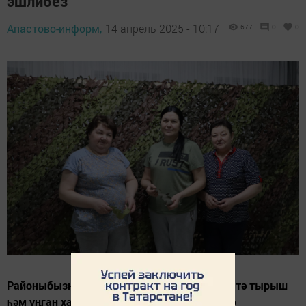
эшлибез”
Апастово-информ,
14 апрель 2025 - 10:17
677
0
0
Районыбызның Заготзерно бистәсендә бик тә тырыш
һәм уңган ханымнар яши. Төп эшләрендә дә