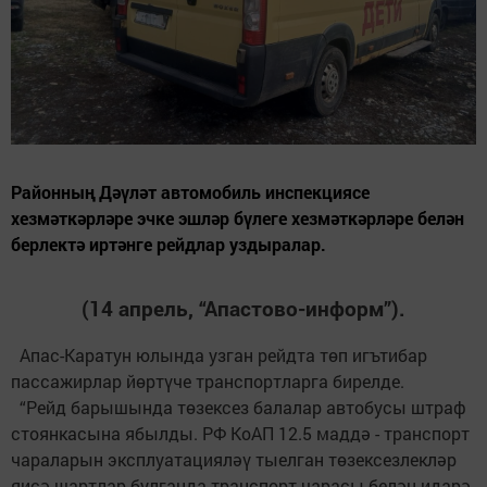
Районның Дәүләт автомобиль инспекциясе
хезмәткәрләре эчке эшләр бүлеге хезмәткәрләре белән
берлектә иртәнге рейдлар уздыралар.
(14 апрель, “Апастово-информ”).
Апас-Каратун юлында узган рейдта төп игътибар
пассажирлар йөртүче транспортларга бирелде.
“Рейд барышында төзексез балалар автобусы штраф
стоянкасына ябылды. РФ КоАП 12.5 маддә - транспорт
чараларын эксплуатацияләү тыелган төзексезлекләр
яисә шартлар булганда транспорт чарасы белән идарә