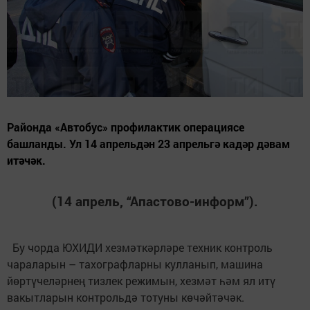
Районда «Автобус» профилактик операциясе
башланды. Ул 14 апрельдән 23 апрельгә кадәр дәвам
итәчәк.
(14 апрель, “Апастово-информ”).
Бу чорда ЮХИДИ хезмәткәрләре техник контроль
чараларын – тахографларны кулланып, машина
йөртүчеләрнең тизлек режимын, хезмәт һәм ял итү
вакытларын контрольдә тотуны көчәйтәчәк.