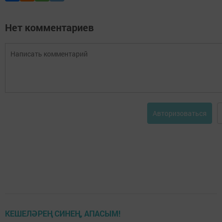
Нет комментариев
Авторизоваться
КЕШЕЛӘРЕҢ СИНЕҢ, АПАСЫМ!