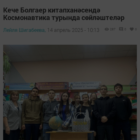
Кече Болгаер китапханәсендә
Космонавтика турында сөйләштеләр
Лейля Шигабеева,
14 апрель 2025 - 10:13
287
0
0