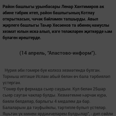
Район башлыгы урынбасары Ленар Хантимиров ак
әбине тәбрик итеп, район башлыгының Котлау
открыткасын, чәчәк бәйләмен тапшырды. Авыл
җирлеге башлыгы Таһир Хөсәенов та әбинең намуслы
хезмәт юлын искә алып, изге теләкләрен җиткерде һәм
бүләген ирештерде.
(14 апрель, “Апастово-информ”).
Нурия әби гомере буе колхоз хезмәтендә булган.
Тормыш иптәше Ислам абый белән өч бала тәрбияләп
үстергән.
“Гомер буе фермада сыер саудым. Кул белән 25шәр
сыер сауган чаклар булды. Хезмәтемне һәрчак күрә,
бәяли белделәр, барлыгы 4 медалем дә бар.
Балаларым да тәүфыйклы, тәртипле булып үстеләр.
Яшьтән үк минем ярдәмчеләрем булдылар”, - дип сөйли