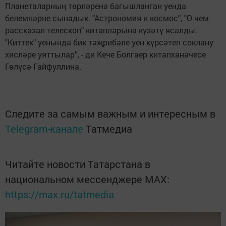
Планеталарның төрләренә багышланган уенда
белемнәрне сынадык. "Астрономия и космос", "О чем
рассказал телескоп" китапларына күзәтү ясалды.
"Киттек" уенында бик тәҗрибәле уен күрсәтеп соклану
хисләре уяттылар”, - ди Кече Болгаер китапханәчесе
Гөлүсә Гайфуллина.
Следите за самым важным и интересным в
Telegram-канале
Татмедиа
Читайте новости Татарстана в
национальном мессенджере MАХ:
https://max.ru/tatmedia