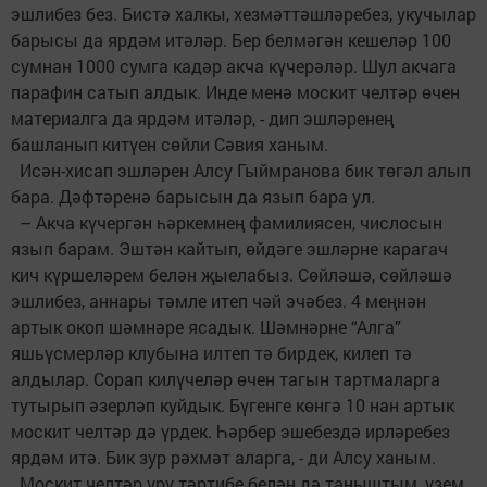
эшлибез без. Бистә халкы, хезмәттәшләребез, укучылар
барысы да ярдәм итәләр. Бер белмәгән кешеләр 100
сумнан 1000 сумга кадәр акча күчерәләр. Шул акчага
парафин сатып алдык. Инде менә москит челтәр өчен
материалга да ярдәм итәләр, - дип эшләренең
башланып китүен сөйли Сәвия ханым.
Исән-хисап эшләрен Алсу Гыймранова бик төгәл алып
бара. Дәфтәренә барысын да язып бара ул.
– Акча күчергән һәркемнең фамилиясен, числосын
язып барам. Эштән кайтып, өйдәге эшләрне карагач
кич күршеләрем белән җыелабыз. Сөйләшә, сөйләшә
эшлибез, аннары тәмле итеп чәй эчәбез. 4 меңнән
артык окоп шәмнәре ясадык. Шәмнәрне “Алга”
яшьүсмерләр клубына илтеп тә бирдек, килеп тә
алдылар. Сорап килүчеләр өчен тагын тартмаларга
тутырып әзерләп куйдык. Бүгенге көнгә 10 нан артык
москит челтәр дә үрдек. Һәрбер эшебездә ирләребез
ярдәм итә. Бик зур рәхмәт аларга, - ди Алсу ханым.
Москит челтәр үрү тәртибе белән дә таныштым, үзем