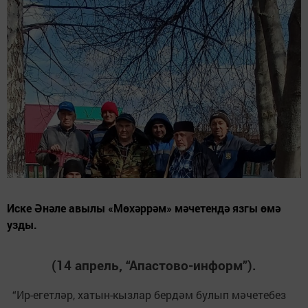
Иске Әнәле авылы «Мөхәррәм» мәчетендә язгы өмә
узды.
(14 апрель, “Апастово-информ”).
“Ир-егетләр, хатын-кызлар бердәм булып мәчетебез