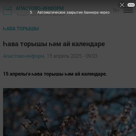
АПАСТОВО-ИНФОРМ
16+
3
Автоматическое закрытие баннера через
"Йолдыз" газетасы - Апас районы
ҺАВА ТОРЫШЫ
Һава торышы һәм ай календаре
Апастово-информ,
15 апрель 2025 - 09:03
15 апрельгә һава торышы һәм ай календаре.