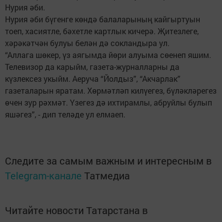
Нурия әби.
Нурия әби бүгенге көндә балаларының кайгыртуын
тоеп, хасиятле, бәхетле картлык кичерә. Җитезлеге,
хәрәкәтчән булуы белән дә сокландыра ул.
“Аллага шөкер, үз аягымда йөри алуыма сөенеп яшим.
Телевизор да карыйм, газета-журналларны да
күзлексез укыйм. Аеруча “Йолдыз”, “Акчарлак”
газеталарын яратам. Хөрмәтләп килүегез, бүләкләрегез
өчен зур рәхмәт. Үзегез дә ихтирамлы, абруйлы булып
яшәгез”, - дип теләде ул елмаеп.
Следите за самым важным и интересным в
Telegram-канале
Татмедиа
Читайте новости Татарстана в