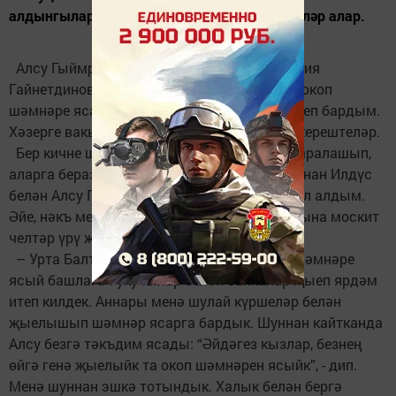
алдынгылар, волонтерлык эшенә дә өлгерәләр алар.
Алсу Гыймранова, Сәвия Тимершина, Зөлфия
Гайнетдинова, Зөлфия Шагвәлиеваларның окоп
шәмнәре ясауларын статусларыннан күзәтеп бардым.
Хәзерге вакытта москит челтәрләр үрергә керештеләр.
Бер кичне шушы тырыш ханымнар белән аралашып,
аларга бераз булса да ярдәм итү максатыннан Илдүс
белән Алсу Гыймрановаларның өйләренә юл алдым.
Әйе, нәкъ менә өйләрендә, Илдүс зал уртасына москит
челтәр үрү җайланмасы ясап куйган.
– Урта Балтайда Лилия Җамалиева окоп шәмнәре
ясый башлагач укучылар белән банкалар җыеп ярдәм
итеп килдек. Аннары менә шулай күршеләр белән
җыелышып шәмнәр ясарга бардык. Шуннан кайтканда
Алсу безгә тәкъдим ясады: “Әйдәгез кызлар, безнең
өйгә генә җыелыйк та окоп шәмнәрен ясыйк”, - дип.
Менә шуннан эшкә тотындык. Халык белән бергә