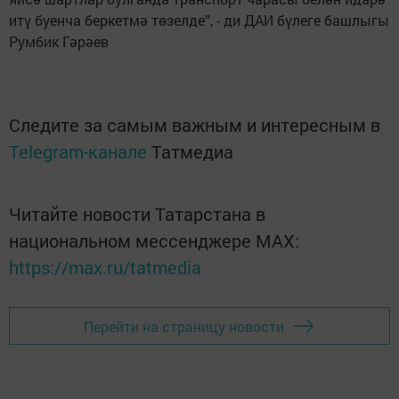
итү буенча беркетмә төзелде”, - ди ДАИ бүлеге башлыгы
Румбик Гәрәев
Следите за самым важным и интересным в
Telegram-канале
Татмедиа
Читайте новости Татарстана в
национальном мессенджере MАХ:
https://max.ru/tatmedia
Перейти на страницу новости