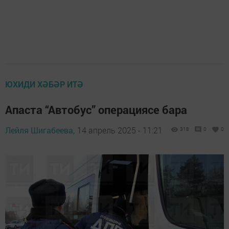
ЮХИДИ ХӘБӘР ИТӘ
Апаста “Автобус” операциясе бара
Лейля Шигабеева,
14 апрель 2025 - 11:21
318
0
0