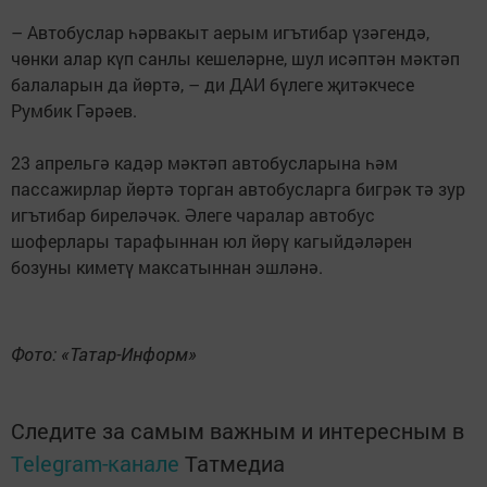
– Автобуслар һәрвакыт аерым игътибар үзәгендә,
чөнки алар күп санлы кешеләрне, шул исәптән мәктәп
балаларын да йөртә, – ди ДАИ бүлеге җитәкчесе
Румбик Гәрәев.
23 апрельгә кадәр мәктәп автобусларына һәм
пассажирлар йөртә торган автобусларга бигрәк тә зур
игътибар биреләчәк. Әлеге чаралар автобус
шоферлары тарафыннан юл йөрү кагыйдәләрен
бозуны киметү максатыннан эшләнә.
Фото: «Татар-Информ»
Следите за самым важным и интересным в
Telegram-канале
Татмедиа