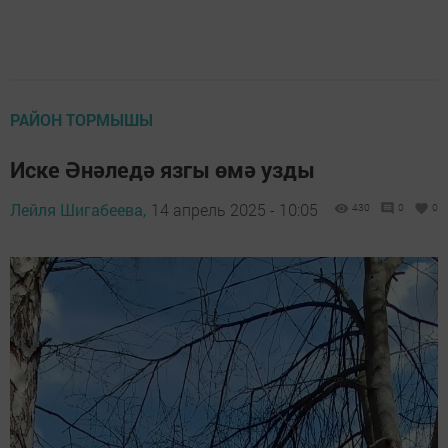
РАЙОН ТОРМЫШЫ
Иске Әнәледә язгы өмә узды
Лейля Шигабеева,
14 апрель 2025 - 10:05
430
0
0