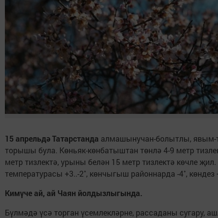
15 апрельдә Татарстанда
алмашынучан-болытлы, явым-
торышы була. Көньяк-көнбатыштан төнлә 4-9 метр тизлек
метр тизлектә, урыны белән 15 метр тизлектә көчле җил.
температурасы +3..-2˚, көнчыгыш районнарда -4˚, көндез +
Кимүче ай, ай Чаян йолдызлыгында.
Бүлмәдә үсә торган үсемлекләрне, рассаданы сугару, а