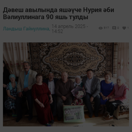
Дәвеш авылында яшәүче Нурия әби
Вәлиуллинага 90 яшь тулды
14 апрель 2025 -
Ландыш Гайнуллина,
517
0
1
14:52