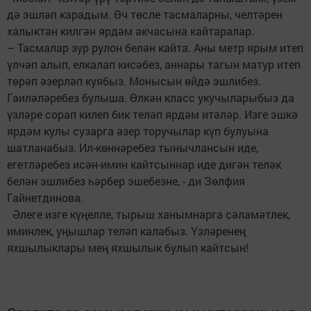
дә эшләп карадым. Өч төсле тасмаларны, челтәрен
халыктан килгән ярдәм акчасына кайтаралар.
– Тасмалар зур рулон белән кайта. Аны метр ярым итеп
үлчәп алып, елкалап кисәбез, аннары тагын матур итеп
төрәп әзерләп куябыз. Монысын өйдә эшлибез.
Гаиләләребез булыша. Өлкән класс укучыларыбыз да
үзләре сорап килеп бик теләп ярдәм итәләр. Изге эшкә
ярдәм кулы сузарга әзер торучылар күп булуына
шатланабыз. Ил-көннәребез тынычлансын иде,
егетләребез исән-имин кайтсыннар иде дигән теләк
белән эшлибез һәрбер эшебезне, - ди Зөлфия
Гайнетдинова.
Әлеге изге күңелле, тырыш ханымнарга сәламәтлек,
иминлек, уңышлар теләп калабыз. Үзләренең
яхшылыклары мең яхшылык булып кайтсын!