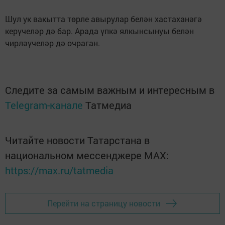
Шул ук вакытта төрле авырулар белән хастаханәгә
керүчеләр дә бар. Арада үпкә ялкынсынуы белән
чирләүчеләр дә очраган.
Следите за самым важным и интересным в
Telegram-канале
Татмедиа
Читайте новости Татарстана в
национальном мессенджере MАХ:
https://max.ru/tatmedia
Перейти на страницу новости