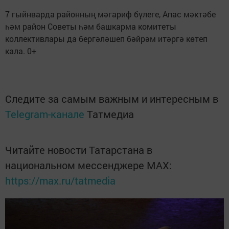
7 гыйнварда районның мәгариф бүлеге, Апас мәктәбе
һәм район Советы һәм башкарма комитеты
коллективлары да бергәләшеп бәйрәм итәргә көтеп
кала. 0+
Следите за самым важным и интересным в
Telegram-канале
Татмедиа
Читайте новости Татарстана в
национальном мессенджере MАХ:
https://max.ru/tatmedia