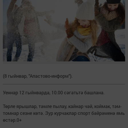
(8 гыйнвар, "Апастово-информ").
Уеннар 12 гыйнварда, 10.00 сәгатьтә башлана.
Төрле ярышлар, тәмле пылау, кайнар чәй, коймак, тәм-
томнар сезне көтә. Зур курчаклар спорт бәйрәменә ямь
өстәр.0+