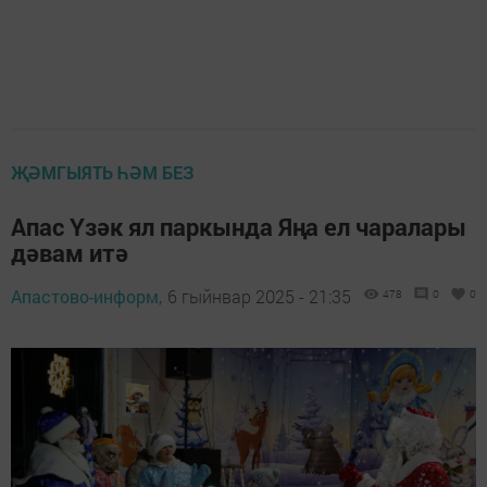
ҖӘМГЫЯТЬ ҺӘМ БЕЗ
Апас Үзәк ял паркында Яңа ел чаралары
дәвам итә
Апастово-информ,
6 гыйнвар 2025 - 21:35
478
0
0