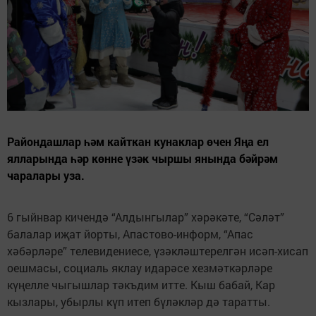
Райондашлар һәм кайткан кунаклар өчен Яңа ел
ялларында һәр көнне үзәк чыршы янында бәйрәм
чаралары уза.
6 гыйнвар кичендә “Алдынгылар” хәрәкәте, “Сәләт”
балалар иҗат йорты, Апастово-информ, “Апас
хәбәрләре” телевидениесе, үзәкләштерелгән исәп-хисап
оешмасы, социаль яклау идарәсе хезмәткәрләре
күңелле чыгышлар тәкъдим итте. Кыш бабай, Кар
кызлары, убырлы күп итеп бүләкләр дә таратты.