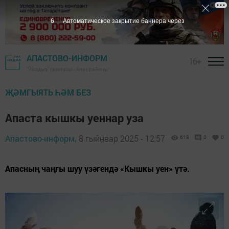
5
Автоматическое закрытие баннера через
АПАСТОВО-ИНФОРМ
16+
"Йолдыз" газетасы - Апас районы
ҖӘМГЫЯТЬ ҺӘМ БЕЗ
Апаста кышкы уеннар уза
Апастово-информ,
8 гыйнвар 2025 - 12:57
618
0
0
Апасның чаңгы шуу үзәгендә «Кышкы уен» үтә.