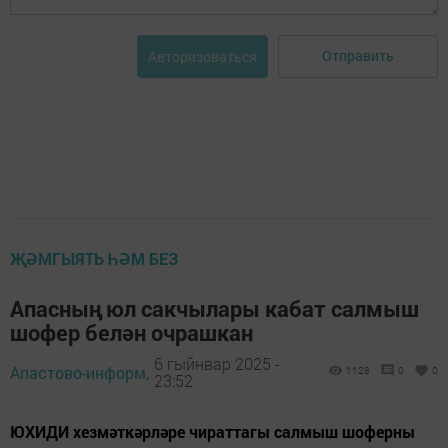
Отправить
Авторизоваться
ҖӘМГЫЯТЬ ҺӘМ БЕЗ
Апасның юл сакчылары кабат салмыш
шофер белән очрашкан
6 гыйнвар 2025 -
Апастово-информ,
1128
0
0
23:52
ЮХИДИ хезмәткәрләре чираттагы салмыш шоферны