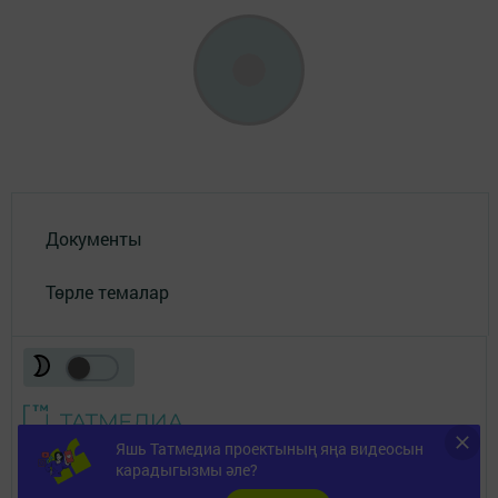
Документы
Төрле темалар
Яшь Татмедиа проектының яңа видеосын
Телефон АО «ТАТМЕДИА»:
(843) 222 09 84
карадыгызмы әле?