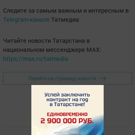
Следите за самым важным и интересным в
Telegram-канале
Татмедиа
Читайте новости Татарстана в
национальном мессенджере MАХ:
https://max.ru/tatmedia
Перейти на страницу новости