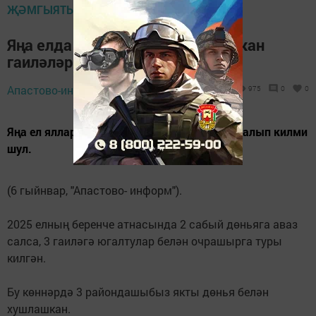
ҖӘМГЫЯТЬ ҺӘМ БЕЗ
Яңа елда борчулар белән очрашкан
гаиләләр дә бар
Апастово-информ,
6 гыйнвар 2025 - 23:00
975
0
0
Яңа ел яллары һәр йортка да шатлык кына алып килми
шул.
(6 гыйнвар, "Апастово- информ").
2025 елның беренче атнасында 2 сабый дөньяга аваз
салса, 3 гаиләгә югалтулар белән очрашырга туры
килгән.
Бу көннәрдә 3 райондашыбыз якты дөнья белән
хушлашкан.