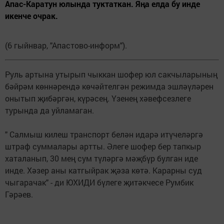
Апас-Каратун юлында туктаткан. Яңа елда бу инде
икенче очрак.
(6 гыйнвар, "Апастово-информ").
Руль артына утырып чыккан шофер юл сакчыларының
бәйрәм көннәрендә көчәйтелгән режимда эшләүләрен
онытып җибәргән, күрәсең. Үзенең хәвефсезлеге
турында да уйламаган.
" Салмыш килеш транспорт белән идарә итүчеләргә
штраф суммалары артты. Әлеге шофер бер тапкыр
хаталанып, 30 мең сум түләргә мәҗбүр булган иде
инде. Хәзер аны катгыйрак җәза көтә. Карарны суд
чыгарачак" - ди ЮХИДИ бүлеге җитәкчесе Румбик
Гәрәев.