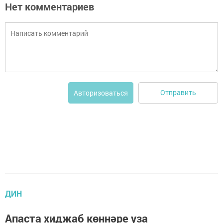
Нет комментариев
Отправить
Авторизоваться
ДИН
Апаста хиджаб көннәре уза