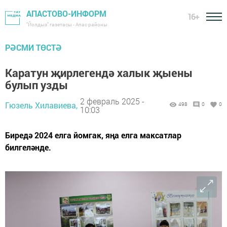
АПАСТОВО-ИНФОРМ
16+
"Йолдыз" газетасы - Апас районы
РӘСМИ ТӨСТӘ
Каратун җирлегендә халык җыены
булып узды
2 февраль 2025 -
Гюзель Хилавиева,
498
0
0
10:03
Биредә 2024 елга йомгак, яңа елга максатлар
билгеләнде.