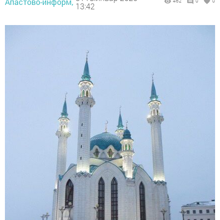
Апастово-информ,
462
0
0
13:42