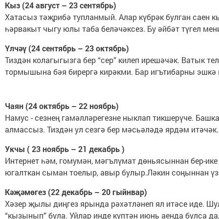
Кыз (24 август – 23 сентябрь)
Хатасыз тәҗрибә тупланмый. Алар күбрәк булган саен к
һәрвакыт чыгу юлы таба беләчәксез. Бу әйбәт түгел мен
Үлчәү (24 сентябрь – 23 октябрь)
Тиздән колагыгызга бер “сер” килеп ирешәчәк. Ватык те
тормышына бәя бирергә кирәкми. Бар игътибарны эшкә 
Чаян (24 октябрь – 22 ноябрь)
Намус - сезнең гамәлләрегезне ныклап тикшерүче. Баш
алмассыз. Тиздән ул сезгә бер мәсьәләдә ярдәм итәчәк.
Укчы ( 23 ноябрь – 21 декабрь )
Интернет һәм, гомумән, мәгълүмат дөньясыннан бер-ике
югалткан сыман тоелыр, авыр булыр.Ләкин соңыннан үзег
Кәҗәмөгез (22 декабрь – 20 гыйнвар)
Хәзер җылы диңгез ярында рәхәтләнеп ял итәсе иде. Ш
“кызынып” була. Уйлар инде күптән июнь аенда булса да