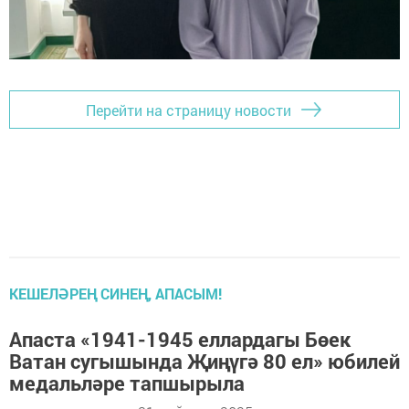
Перейти на страницу новости
КЕШЕЛӘРЕҢ СИНЕҢ, АПАСЫМ!
Апаста «1941-1945 еллардагы Бөек
Ватан сугышында Җиңүгә 80 ел» юбилей
медальләре тапшырыла