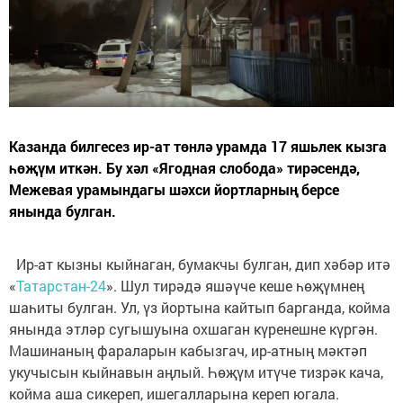
Казанда билгесез ир-ат төнлә урамда 17 яшьлек кызга
һөҗүм иткән. Бу хәл «Ягодная слобода» тирәсендә,
Межевая урамындагы шәхси йортларның берсе
янында булган.
Ир-ат кызны кыйнаган, бумакчы булган, дип хәбәр итә
«
Татарстан-24
». Шул тирәдә яшәүче кеше һөҗүмнең
шаһиты булган. Ул, үз йортына кайтып барганда, койма
янында этләр сугышуына охшаган күренешне күргән.
Машинаның фараларын кабызгач, ир-атның мәктәп
укучысын кыйнавын аңлый. Һөҗүм итүче тизрәк кача,
койма аша сикереп, ишегалларына кереп югала.