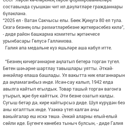
составында суышкан чит ил дәүләтләре гражданнары
бүләкләнә.
“2025 ел - Ватан Сакчысы елы. Бөек Җиңүгә 80 ел тула.
Сезгә безнең олы рәхмәтләребезне җиткерәсебез килә”,
- диде район башкарма комитеты җитәкчесе
урынбасары Гөлүсә Галләмова.
Галия апа медальне күз яшьләре аша кабул итте.
“Безнең кичергәннәрне аңлатып бетерә торган түгел.
Бөтен шәһәрне шартлау тавышлары уятты. Әткәй-
әнкәйләр елаша башлады. Ул вакытта ник елаганнарын
да аңламаганбыз инде. Исән-сау калып, 1942 елда
авылга кайтып егылдык. Товар ташый торган вагонга
утырып, җәе буе кайттык. Әти безне озатып калды.
Сугыш бетәр дә, кире кайтырсыз диде. Шул күрүдән без
аны югалттык инде. Үзәккә үтеп калган ачы
вакыйгалар еш искә төшә. Әнкәй аларны елый-елый
сөйли иде. Бүгенге көнебез тыныч булсын, - диде Галия