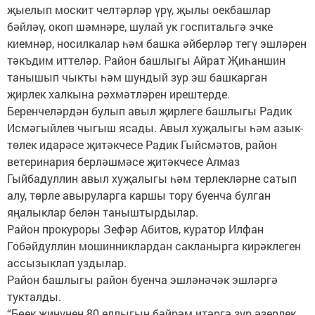
җыелып москит челтәрләр үрү, җылы оекбашлар
бәйләү, окоп шәмнәре, шулай ук госпитальгә эчке
киемнәр, носилкалар һәм башка әйберләр тегү эшләрен
тәкъдим иттеләр. Район башлыгы Айрат Җиһаншин
танышып чыкты һәм шундый зур эш башкарган
җирлек халкына рәхмәтләрен ирештерде.
Беренчеләрдән булып авыл җирлеге башлыгы Радик
Исмәгыйлев чыгыш ясады. Авыл хуҗалыгы һәм азык-
төлек идарәсе җитәкчесе Радик Гыйсмәтов, район
ветеринария берләшмәсе җитәкчесе Алмаз
Гыйбадуллин авыл хуҗалыгы һәм терлекләрне сатып
алу, төрле авыруларга каршы тору буенча булган
яңалыклар белән таныштырдылар.
Район прокуроры Зефәр Абитов, куратор Илфан
Гобәйдуллин мошинниклардан сакланырга кирәклеген
ассызыклап уздылар.
Район башлыгы район буенча эшләнәчәк эшләргә
тукталды.
“Бөек җиңүнең 80 еллыгын бәйрәм итәргә зур әзерлек