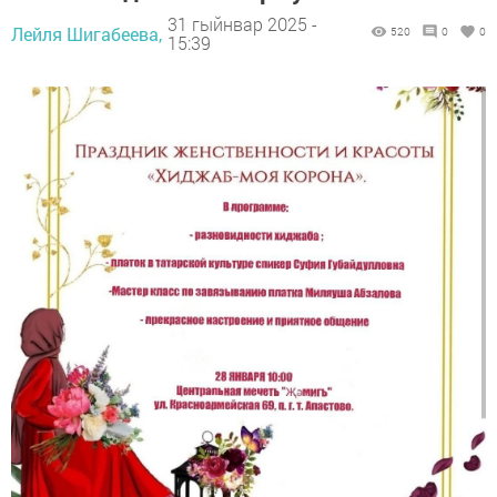
31 гыйнвар 2025 -
Лейля Шигабеева,
520
0
0
15:39