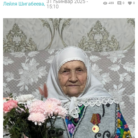
31 гыйнвар 2025 -
Лейля Шигабеева,
489
0
0
15:10