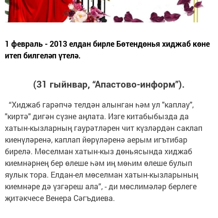
1 февраль - 2013 елдан бирле Бөтендөнья хиджаб көне
итеп билгеләп үтелә.
(31 гыйнвар, “Апастово-информ”).
“Хиджаб гарәпчә телдән алынган һәм ул "каплау",
"киртә" дигән сүзне аңлата. Изге китабыбызда да
хатын-кызларның гаурәтләрен чит күзләрдән саклап
киенүләренә, каплап йөрүләренә аерым игътибар
бирелә. Мөселман хатын-кыз дөньясында хиджаб
киемнәрнең бер өлеше һәм иң мөһим өлеше булып
яулык тора. Елдан-ел мөселман хатын-кызларының
киемнәре дә үзгәреш ала”, - ди мөслимәләр берлеге
җитәкчесе Венера Сәгъдиева.