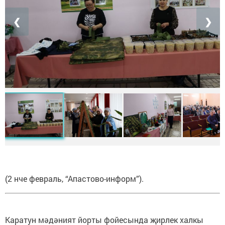
❮
❯
(2 нче февраль, “Апастово-информ”).
Каратун мәдәният йорты фойесында җирлек халкы