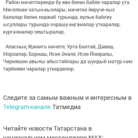
Район мәчетләрендә бу көн белән бәйле чаралар үтә.
Мөселман хатын-кызлары, мәчеткә йөрүче кыз
балалар белән хиджаб турында, яулык бәйләү
ысуллары турында очрашу-әңгәмәләр үткәрәләр,
күргәзмәләр оештыралар.
Апасның Җәмигъ мәчете, Урта Балтай, Дәвеш,
Морзалар, Борнаш, Иске Әнәле, Иске Йомралы,
Чирмешән авылы абыстайлары да шундый матур һәм
тәрбияви чаралар үткәрделәр.
Следите за самым важным и интересным в
Telegram-канале
Татмедиа
Читайте новости Татарстана в
национальном мессенджере MАХ: