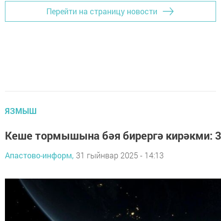
Перейти на страницу новости
ЯЗМЫШ
Кеше тормышына бәя бирергә кирәкми: 
Апастово-информ,
31 гыйнвар 2025 - 14:13