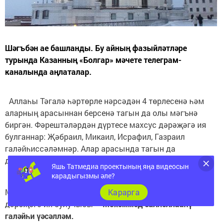
Шәгъбән ае башланды. Бу айның фазыйләтләре
турында Казанның «Болгар» мәчете телеграм-
каналында аңлаталар.
Аллаһы Тәгалә һәртөрле нәрсәдән 4 төрлесенә һәм
аларның арасыннан берсенә тагын да олы мәгънә
биргән. Фәрештәләрдән дүртесе махсус дәрәҗәгә ия
булганнар: Җәбраил, Микаил, Исрафил, Газраил
галәйһиссәләмнәр. Алар арасында тагын да
дәрәҗәлесе –
Җәбраил галәйһиссәләм
.
Яшь Татмедиа проектының яңа видеосын
карадыгызмы әле?
Пәйгамбәрләрдән – Ибраһим, Муса, Гайсә һәм
Карарга
Мөхәммәд галәйһи үәссәләм. Алар арасыннан олы
дәрәҗәгә ия булучысы –
Мөхәммәд салләллааһү
галәйһи үәсәлләм.