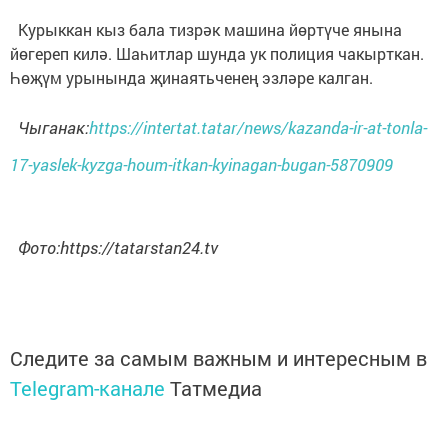
Курыккан кыз бала тизрәк машина йөртүче янына
йөгереп килә. Шаһитлар шунда ук полиция чакырткан.
Һөҗүм урынында җинаятьченең эзләре калган.
Чыганак:
https://intertat.tatar/news/kazanda-ir-at-tonla-
17-yaslek-kyzga-houm-itkan-kyinagan-bugan-5870909
Фото:https://tatarstan24.tv
Следите за самым важным и интересным в
Telegram-канале
Татмедиа