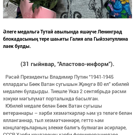
Әлеге медальгә Тутай авылында яшәүче Ленинград
блокадасының тере шаһиты Галия апа Гыйззәтуллина
лаек булды.
(31 гыйнвар, “Апастово-информ”).
Рәсәй Президенты Владимир Путин “1941-1945
еллардагы Бөек Ватан сугышын Җиңүгә 80 ел” юбилей
медален булдырды. Тиешле Указ 2 сентябрьдә рәсми
хокуки мәгълүмат порталында басылган.
Юбилей медале белән Бөек Ватан сугышы
ветераннары – хәрби хезмәткәрләр һәм үз теләге белән
ялланганнар, тыл хезмәтчәннәре, гетто һәм
концлагерьларның элекке балигъ булмаган әсирләре,
СССР Хәрби көчләренең хәрби формированиеләре