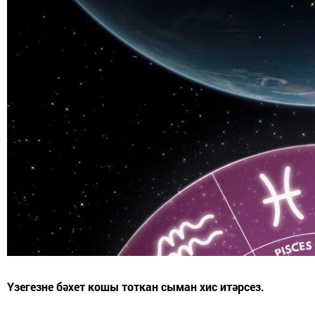
Үзегезне бәхет кошы тоткан сыман хис итәрсез.