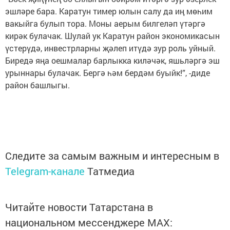
эшләре бара. Каратун тимер юлын салу да иң мөһим
вакыйга булып тора. Моны аерым билгеләп үтәргә
кирәк булачак. Шулай ук Каратун район экономикасын
үстерүдә, инвестрларны җәлеп итүдә зур роль уйный.
Биредә яңа оешмалар барлыкка киләчәк, яшьләргә эш
урыннары булачак. Бергә һәм бердәм буыйк!”, -диде
район башлыгы.
Следите за самым важным и интересным в
Telegram-канале
Татмедиа
Читайте новости Татарстана в
национальном мессенджере MАХ: