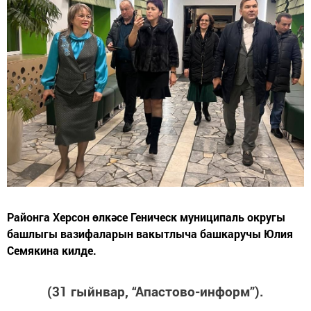
Районга Херсон өлкәсе Геническ муниципаль округы
башлыгы вазифаларын вакытлыча башкаручы Юлия
Семякина килде.
(31 гыйнвар, “Апастово-информ”).