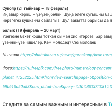
Сукояр (21 гыйнвар – 18 февраль)
Иң авыр көрәш – үз-үзең белән. Шуңа әлеге сугышны баш
йөрәгегез кушканча сайлагыз. Шул вакытта барысы да 
Балык (19 февраль – 20 март)
Үзегезне бәхет кошы тоткан сыман хис итәрсез. Бар ав
үзеннән-үзе чишеләр. Кем молодец? Сез молодец!
Чыганак:
https://shahrikazan.ru/news/goroskopp/kese-tormy
Фото:
https://ru.freepik.com/free-photo/numerology-concept-
planet_41252225.htm#fromView=search&page=5&position=
59b610c50a53&new_detail=true&query=%D0%B0%D1%
Следите за самым важным и интересным в
T