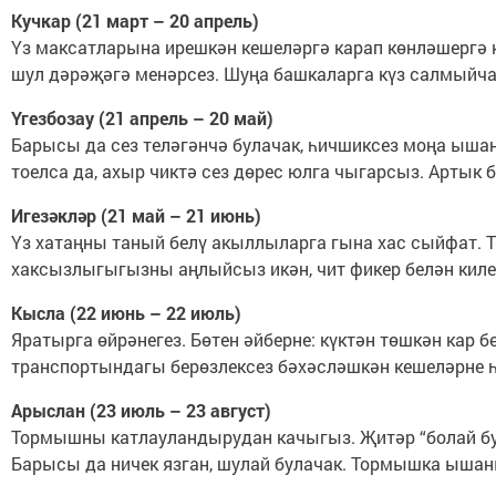
Кучкар (21 март – 20 апрель)
Үз максатларына ирешкән кешеләргә карап көнләшергә 
шул дәрәҗәгә менәрсез. Шуңа башкаларга күз салмыйча
Үгезбозау (21 апрель – 20 май)
Барысы да сез теләгәнчә булачак, һичшиксез моңа ыш
тоелса да, ахыр чиктә сез дөрес юлга чыгарсыз. Артык
Игезәкләр (21 май – 21 июнь)
Үз хатаңны таный белү акыллыларга гына хас сыйфат. Т
хаксызлыгыгызны аңлыйсыз икән, чит фикер белән киле
Кысла (22 июнь – 22 июль)
Яратырга өйрәнегез. Бөтен әйберне: күктән төшкән кар
транспортындагы берөзлексез бәхәсләшкән кешеләрне һ.б
Арыслан (23 июль – 23 август)
Тормышны катлауландырудан качыгыз. Җитәр “болай булс
Барысы да ничек язган, шулай булачак. Тормышка ыша