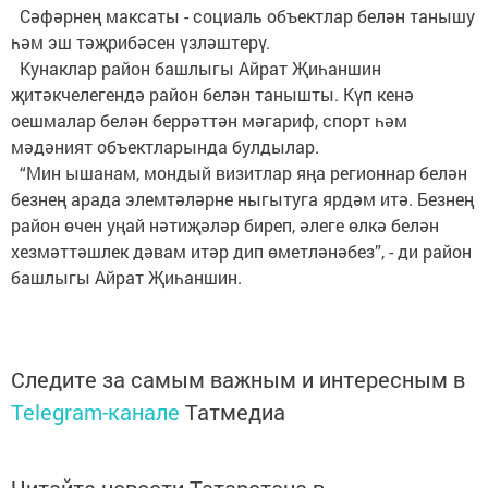
Сәфәрнең максаты - социаль объектлар белән танышу
һәм эш тәҗрибәсен үзләштерү.
Кунаклар район башлыгы Айрат Җиһаншин
җитәкчелегендә район белән танышты. Күп кенә
оешмалар белән беррәттән мәгариф, спорт һәм
мәдәният объектларында булдылар.
“Мин ышанам, мондый визитлар яңа регионнар белән
безнең арада элемтәләрне ныгытуга ярдәм итә. Безнең
район өчен уңай нәтиҗәләр биреп, әлеге өлкә белән
хезмәттәшлек дәвам итәр дип өметләнәбез”, - ди район
башлыгы Айрат Җиһаншин.
Следите за самым важным и интересным в
Telegram-канале
Татмедиа
Читайте новости Татарстана в