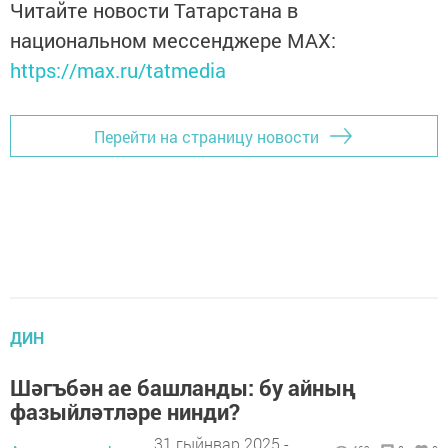
Читайте новости Татарстана в
национальном мессенджере MАХ:
https://max.ru/tatmedia
Перейти на страницу новости
ДИН
Шәгъбән ае башланды: бу айның
фазыйләтләре нинди?
31 гыйнвар 2025 -