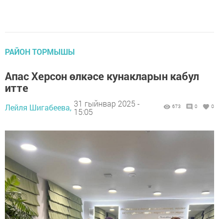
РАЙОН ТОРМЫШЫ
Апас Херсон өлкәсе кунакларын кабул
итте
31 гыйнвар 2025 -
Лейля Шигабеева,
673
0
0
15:05