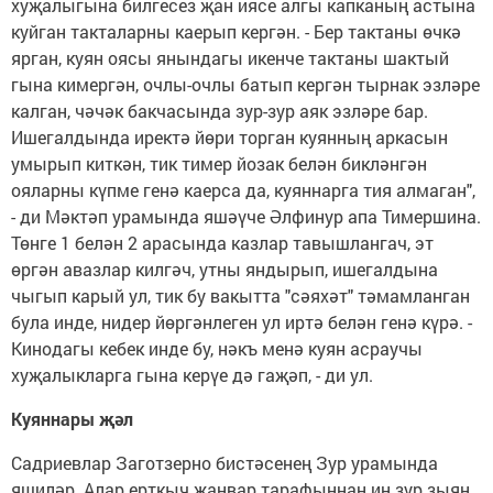
хуҗалыгына билгесез җан иясе алгы капканың астына
куйган такталарны каерып кергән. - Бер тактаны өчкә
ярган, куян оясы янындагы икенче тактаны шактый
гына кимергән, очлы-очлы батып кергән тырнак эзләре
калган, чәчәк бакчасында зур-зур аяк эзләре бар.
Ишегалдында иректә йөри торган куянның аркасын
умырып киткән, тик тимер йозак белән бикләнгән
ояларны күпме генә каерса да, куяннарга тия алмаган",
- ди Мәктәп урамында яшәүче Әлфинур апа Тимершина.
Төнге 1 белән 2 арасында казлар тавышлангач, эт
өргән авазлар килгәч, утны яндырып, ишегалдына
чыгып карый ул, тик бу вакытта "сәяхәт" тәмамланган
була инде, нидер йөргәнлеген ул иртә белән генә күрә. -
Кинодагы кебек инде бу, нәкъ менә куян асраучы
хуҗалыкларга гына керүе дә гаҗәп, - ди ул.
Куяннары җәл
Садриевлар Заготзерно бистәсенең Зур урамында
яшиләр. Алар ерткыч җанвар тарафыннан иң зур зыян