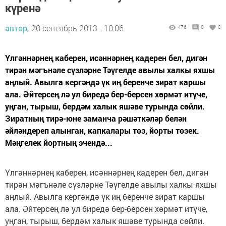
күренә
автор,
20 сентябрь 2013 - 10:06
476
0
0
Үлгәннәрнең каберен, исәннәрнең кадерен бел, дигән
тирән мәгънәле сүзләрне Тәүгелде авылы халкы яхшы
аңлый. Авылга кергәндә үк иң беренче зират каршы
ала. Әйтерсең лә ул биредә бер-берсен хөрмәт итүче,
уңган, тырыш, бердәм халык яшәве турында сөйли.
Зиратның тирә-юне заманча рәшәткәләр белән
әйләндереп алынган, капкалары төз, йорты төзек.
Мәңгелек йортның эчендә...
Үлгәннәрнең каберен, исәннәрнең кадерен бел, дигән
тирән мәгънәле сүзләрне Тәүгелде авылы халкы яхшы
аңлый. Авылга кергәндә үк иң беренче зират каршы
ала. Әйтерсең лә ул биредә бер-берсен хөрмәт итүче,
уңган, тырыш, бердәм халык яшәве турында сөйли.