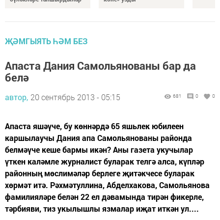
ҖӘМГЫЯТЬ ҺӘМ БЕЗ
Апаста Дания Самольянованы бар да
белә
автор,
20 сентябрь 2013 - 05:15
681
0
0
Апаста яшәүче, бу көннәрдә 65 яшьлек юбилеен
каршылаучы Дания апа Самольянованы районда
белмәүче кеше бармы икән? Аны газета укучылар
үткен каләмле журналист буларак телгә алса, күпләр
районның мөслимәләр берлеге җитәкчесе буларак
хөрмәт итә. Рәхмәтуллина, Абделхакова, Самольянова
фамилияләре белән 22 ел дәвамында тирән фикерле,
тәрбияви, тиз укылышлы язмалар иҗат иткән ул....