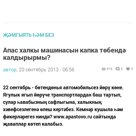
ҖӘМГЫЯТЬ ҺӘМ БЕЗ
Апас халкы машинасын капка төбендә
калдырырмы?
автор,
20 сентябрь 2013 - 06:56
619
0
0
22 сентябрь - бөтендөнья автомобильсез йөрү көне.
Ягулык ягып йөрүче транспортлардан баш тартып,
сулар һавабызның сафлыгына, халыкның
хәвефсезлегенә өлеш кертәбез. Кемнәр кушыла һәм
фикерләрегез нинди? www.apastovo.ru сайтында
җаваплар көтеп калабыз.