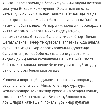
яшьтәшләре арасында беренче урынны алучы ветеран
укытучы Әгъзам Хәмидуллин. Ярышның иң өлкән
катнашучысы - 75 яшьлек Рәшит Шәйхиев иде. Ул да
яшьләрдән калышмыйча, билгеләнгән араны "ых" та
итмичә чабып килде. - Аптырыйм, мондый чаралардан
читтә калган яшьләргә, ничек инде үзеңнең
сәламәтлегеңә битараф булырга кирәк. Спорт белән
шөгыльләнгәч, кәеф тә күтәрелә, аппетитың да ачыла,
сулыш та киңәя. Һәр спорт чарасының үзәгендә
булуымның төп сәбәбе дә яшьләрне үз артымнан
өндәү, - ди иң өлкән катнашучы Рәшит абый. Спорт
бәйрәменә сәламәтлекне беренче урынга куйган дәү
әти оныклары белән килгән иде.
Коллективларның бердәмлеге спорт ярышларында
аеруча ачык чагыла. Мисал өчен, прокуратура
хезмәткәрләре "Милләтләр кроссы"на бердәм булып,
гаиләләре белән чыкты. - Без республикакүләм
ярышларда катнашып, призлы урыннар яулаган