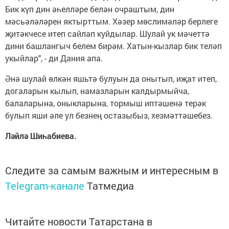
Бик күп дин әһелләре белән очраштым, дин
мәсьәләләрен яктырттым. Хәзер мөслимәләр берлеге
җитәкчесе итеп сайлап куйдылар. Шулай ук мәчеттә
дини башлангыч белем бирәм. Хатын-кызлар бик теләп
укыйлар", - ди Дания апа.
Әнә шулай өлкән яшьтә булуын да онытып, иҗат итеп,
догаларын кылып, намазларын калдырмыйча,
балаларына, оныкларына, тормыш иптәшенә терәк
булып яши әле ул безнең остазыбыз, хезмәттәшебез.
Ләйлә Шиһабиева.
Следите за самым важным и интересным в
Telegram-канале
Татмедиа
Читайте новости Татарстана в