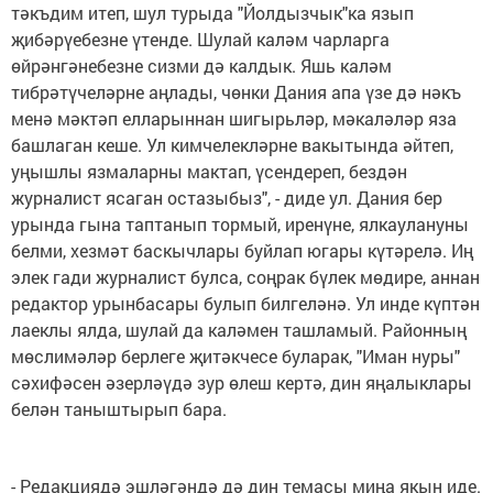
тәкъдим итеп, шул турыда "Йолдызчык"ка язып
җибәрүебезне үтенде. Шулай каләм чарларга
өйрәнгәнебезне сизми дә калдык. Яшь каләм
тибрәтүчеләрне аңлады, чөнки Дания апа үзе дә нәкъ
менә мәктәп елларыннан шигырьләр, мәкаләләр яза
башлаган кеше. Ул кимчелекләрне вакытында әйтеп,
уңышлы язмаларны мактап, үсендереп, бездән
журналист ясаган остазыбыз", - диде ул. Дания бер
урында гына таптанып тормый, иренүне, ялкаулануны
белми, хезмәт баскычлары буйлап югары күтәрелә. Иң
элек гади журналист булса, соңрак бүлек мөдире, аннан
редактор урынбасары булып билгеләнә. Ул инде күптән
лаеклы ялда, шулай да каләмен ташламый. Районның
мөслимәләр берлеге җитәкчесе буларак, "Иман нуры"
сәхифәсен әзерләүдә зур өлеш кертә, дин яңалыклары
белән таныштырып бара.
- Редакциядә эшләгәндә дә дин темасы миңа якын иде.