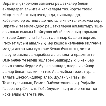
Зиратның тирә-юне заманча рәшәткәләр белән
әйләндереп алынган, капкалары төз, йорты төзек.
Мәңгелек йортның эчендә дә, тышында да,
каберлекләр өстендә дә чисталык-пөхтәлек хөкем сөрә.
Зиратны төзекләндерү, рәшәткәләрен алмаштыру эшен
авылның имамы Шәйхулла абый һәм аның тормыш
иптәше Савия апа Гыйззәтуллиннар башлап йөргән. -
Рәхмәт яусын авылның һәр кешесе хәленнән килгәнчә
матди яктан һәм кул көче белән булышты, читтә
яшәүче авылдашларыбыз да акчалата ярдәм итте.
Өмә белән төзелеш эшләрен башкардык. 6 көн бар
авыл халкы бердәм булып эшләде, аларны кайнар
ашлар белән тәэмин иттек. Авылыбыз төзек, нурлы,
аллага шөкер", - диләр алар. Шулай ук Разыйм
Төхвәтуллинның, Рамил Гыйззәтуллинның, Рафыйк
Гәрәевнең, Филгать Гобәйдуллинның игелеген кат-кат
искә алды әлеге гаилә.