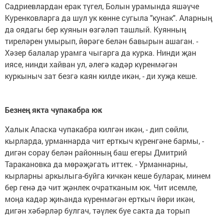
Садриевлардан ерак түгел, Болын урамында яшәүче
Куренковларга да шул ук көнне сугыла "кунак". Аларның
да оядагы бер куянын өзгәләп ташлый. Куянның
тиреләрен умырып, йөрәге белән бавырын ашаган. -
Хәзер балалар урамга чыгарга да курка. Нинди җан
иясе, нинди хайван ул, әлегә кадәр күренмәгән
куркыныч зат безгә каян килде икән, - ди хуҗа кеше.
Безнең якта чупакабра юк
Халык Апаска чупакабра килгән икән, - дип сөйли,
кырларда, урманнарда чит ерткыч күренгәне бармы, -
дигән сорау белән районның баш егеры Дмитрий
Таракановка да мөрәҗәгать иттек. - Урманнарны,
кырларны аркылыга-буйга кичкән кеше буларак, минем
бер генә дә чит җәнлек очратканым юк. Чит исемле,
моңа кадәр җиһанда күренмәгән ерткыч йөри икән,
дигән хәбәрләр булгач, тәүлек буе сакта да торып