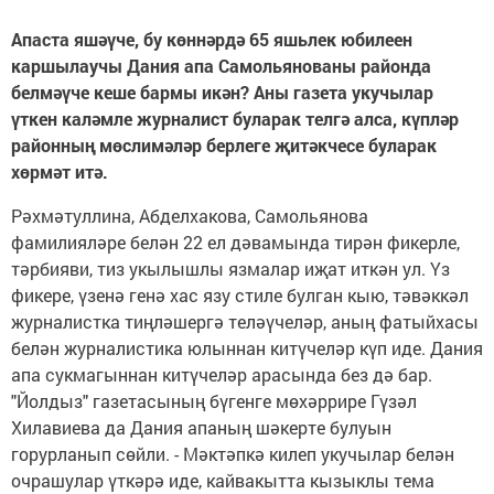
Апаста яшәүче, бу көннәрдә 65 яшьлек юбилеен
каршылаучы Дания апа Самольянованы районда
белмәүче кеше бармы икән? Аны газета укучылар
үткен каләмле журналист буларак телгә алса, күпләр
районның мөслимәләр берлеге җитәкчесе буларак
хөрмәт итә.
Рәхмәтуллина, Абделхакова, Самольянова
фамилияләре белән 22 ел дәвамында тирән фикерле,
тәрбияви, тиз укылышлы язмалар иҗат иткән ул. Үз
фикере, үзенә генә хас язу стиле булган кыю, тәвәккәл
журналистка тиңләшергә теләүчеләр, аның фатыйхасы
белән журналистика юлыннан китүчеләр күп иде. Дания
апа сукмагыннан китүчеләр арасында без дә бар.
"Йолдыз" газетасының бүгенге мөхәррире Гүзәл
Хилавиева да Дания апаның шәкерте булуын
горурланып сөйли. - Мәктәпкә килеп укучылар белән
очрашулар үткәрә иде, кайвакытта кызыклы тема