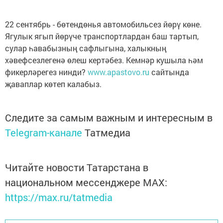
22 сентябрь - бөтендөнья автомобильсез йөрү көне.
Ягулык ягып йөрүче транспортлардан баш тартып,
сулар һавабызның сафлыгына, халыкның
хәвефсезлегенә өлеш кертәбез. Кемнәр кушыла һәм
фикерләрегез нинди?
www.apastovo.ru
сайтында
җаваплар көтеп калабыз.
Следите за самым важным и интересным в
Telegram-канале
Татмедиа
Читайте новости Татарстана в
национальном мессенджере MАХ:
https://max.ru/tatmedia