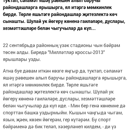
туктап, сәламәт яшәү рәвешен алып баручы
райондашларга ярышырга, ял итәргә мөмкинлек
бирде. Төрле яшьтәге райондашлар җитезлектә көч
сынашты. Шулай ук йөгерү көненә гаиләләре, дуслары,
хезмәттәшләре белән чыгучылар да күп...
22 сентябрьдә районның үзәк стадионы чын бәйрәм
төсен алды. Биредә "Милләтләр кроссы-2013"
ярышлары узды.
Атна буе дәвам иткән көзге яңгыр да, туктап, сәламәт
яшәү рәвешен алып баручы райондашларга ярышырга,
ял итәргә мөмкинлек бирде. Төрле яшьтәге
райондашлар җитезлектә көч сынашты. Шулай ук
йөгерү көненә гаиләләре, дуслары, хезмәттәшләре
белән чыгучылар да күп иде. - Мин бер генә көнемне дә
спорттан башка уздырмыйм. Кышын чаңгыда чыгам,
язын, җәен, көзен йөгерәм, гер күтәрәм. Бу спорт
бәйрәменә дә бик теләп, хәзерләнеп килдем, - ди үз