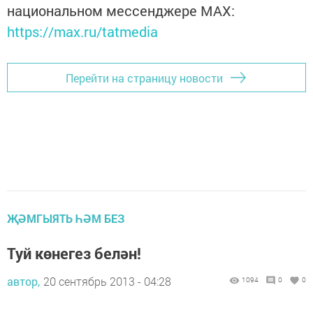
национальном мессенджере MАХ:
https://max.ru/tatmedia
Перейти на страницу новости
ҖӘМГЫЯТЬ ҺӘМ БЕЗ
Туй көнегез белән!
автор,
20 сентябрь 2013 - 04:28
1094
0
0