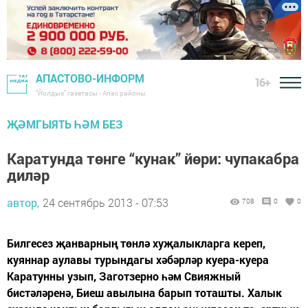
АПАСТОВО-ИНФОРМ
16+
"Йолдыз" газетасы - Апас районы
ҖӘМГЫЯТЬ ҺӘМ БЕЗ
Каратунда төнге “кунак” йөри: чупакабра
диләр
автор,
24 сентябрь 2013 - 07:53
708
0
0
Билгесез җанварның төнлә хуҗалыкларга кереп,
куяннар аулавы турындагы хәбәрләр куера-куера
Каратунны узып, Заготзерно һәм Свияжный
бистәләренә, Биеш авылына барып тоташты. Халык