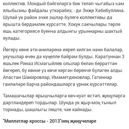
коллектив. Мондый бәйгеләргә бик теләп чыгабыз һәм
ялыбызны файдалы үткәрәбез, - ди Энҗе Хәбибуллина.
Шулай ук район эчке эшләр бүлеге коллективы да
ярышта бердәмлек күрсәтте. Хокук сакчылары төрле
яшь категориясе буенча алдынгы урыннарны шактый
яулады.
Йөгерү көне әти-әниләренә ияреп килгән нәни балалар,
укучылар өчен дә күңелле бәйрәм булды. Каратуннан 3
яшьлек Риназ Исмәгыйлев олылар белән беррәттән
йөгереп, бу көнне үз көче кергән беренче бүләген алды.
Апастан Шакировлар, Имаметдиновлар, Гатиннар
гаиләләре барча райондашларга үрнәк күрсәттеләр.
Тамашачылар ярышчыларга көч-куәт өстәп, җиңүләргә
дәртләндереп тордылар. Шунда ук җыр-моң тынып
тормады, шашлыгы пеште, чәе кайнады.
"Милләтләр кроссы - 2013"нең җиңүчеләре