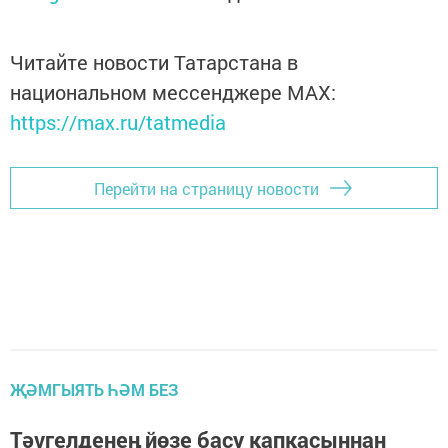
Читайте новости Татарстана в
национальном мессенджере MАХ:
https://max.ru/tatmedia
Перейти на страницу новости
ҖӘМГЫЯТЬ ҺӘМ БЕЗ
Тәүгелденең йөзе басу капкасыннан