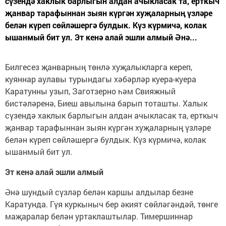
сүзендә хаклык барлыгын алдан ачыкласак та, ерткыч
җанвар тарафыннан зыян күргән хуҗаларның үзләре
белән күреп сөйләшергә булдык. Күз күрмичә, колак
ышанмый бит ул. Эт кенә алай эшли алмый Әнә...
Билгесез җанварның төнлә хуҗалыкларга кереп,
куяннар аулавы турындагы хәбәрләр куера-куера
Каратунны узып, Заготзерно һәм Свияжный
бистәләренә, Биеш авылына барып тоташты. Халык
сүзендә хаклык барлыгын алдан ачыкласак та, ерткыч
җанвар тарафыннан зыян күргән хуҗаларның үзләре
белән күреп сөйләшергә булдык. Күз күрмичә, колак
ышанмый бит ул.
Эт кенә алай эшли алмый
Әнә шундый сүзләр белән каршы алдылар безне
Каратунда. Гүя куркыныч бер әкият сөйләгәндәй, төнге
маҗаралар белән уртаклаштылар. Тимершиннар