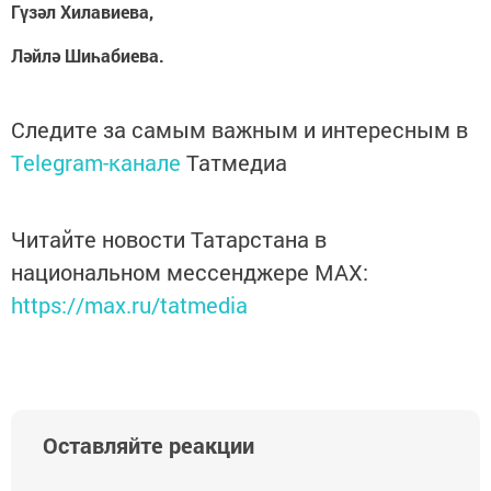
Гүзәл Хилавиева,
Ләйлә Шиһабиева.
Следите за самым важным и интересным в
Telegram-канале
Татмедиа
Читайте новости Татарстана в
национальном мессенджере MАХ:
https://max.ru/tatmedia
Оставляйте реакции