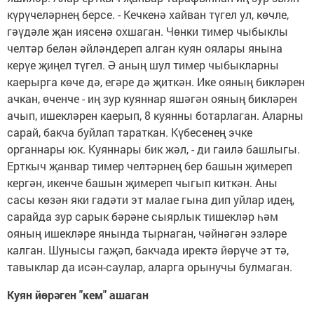
күрүчеләрнең берсе. - Кечкенә хайван түгел ул, көчле,
гәүдәле җан иясенә охшаган. Чөнки тимер чыбыклы
челтәр белән әйләндереп алган куян оялары янына
керүе җиңел түгел. Ә аның шул тимер чыбыкларны
каерырга көче дә, егәре дә җиткән. Ике ояның бикләрен
ачкан, өченче - иң зур куяннар яшәгән ояның бикләрен
ачып, ишекләрен каерып, 8 куянны ботарлаган. Аларны
сарай, бакча буйлап тараткан. Күбесенең эчке
органнары юк. Куяннары бик жәл, - ди гаилә башлыгы.
Ерткыч җанвар тимер челтәрнең бер башын җимереп
кергән, икенче башын җимереп чыгып киткән. Аны
сасы көзән яки гадәти эт малае гына дип уйлар идең,
сарайда зур сарык бәрәне сыярлык тишекләр һәм
ояның ишекләре янында тырнаган, чәйнәгән эзләре
калган. Шунысы гаҗәп, бакчада иректә йөрүче эт тә,
тавыклар да исән-саулар, аларга орынучы булмаган.
Куян йөрәген "кем" ашаган