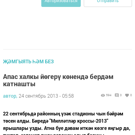
Отправить
Авторизоваться
ҖӘМГЫЯТЬ ҺӘМ БЕЗ
Апас халкы йөгерү көнендә бердәм
катнашты
автор,
24 сентябрь 2013 - 05:58
594
0
0
22 сентябрьдә районның үзәк стадионы чын бәйрәм
төсен алды. Биредә "Милләтләр кроссы-2013"
ярышлары узды. Атна буе дәвам иткән көзге яңгыр да,