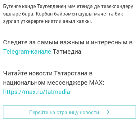
Бүгенге көндә Тәүгелденең мәчетендә дә төзекләндерү
эшләре бара. Корбан бәйрәмен шушы мәчеттә бик
зурлап үткәрергә ниятли авыл халкы.
Следите за самым важным и интересным в
Telegram-канале
Татмедиа
Читайте новости Татарстана в
национальном мессенджере MАХ:
https://max.ru/tatmedia
Перейти на страницу новости