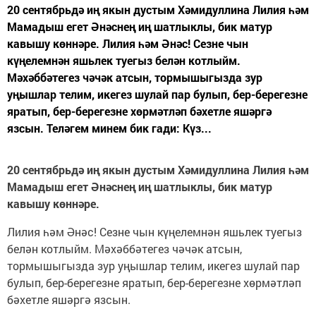
20 сентябрьдә иң якын дустым Хәмидуллина Лилия һәм
Мамадыш егет Әнәснең иң шатлыклы, бик матур
кавышу көннәре. Лилия һәм Әнәс! Сезне чын
күңелемнән яшьлек туегыз белән котлыйм.
Мәхәббәтегез чәчәк атсын, тормышыгызда зур
уңышлар телим, икегез шулай пар булып, бер-берегезне
яратып, бер-берегезне хөрмәтләп бәхетле яшәргә
язсын. Теләгем минем бик гади: Күз...
20 сентябрьдә иң якын дустым Хәмидуллина Лилия һәм
Мамадыш егет Әнәснең иң шатлыклы, бик матур
кавышу көннәре.
Лилия һәм Әнәс! Сезне чын күңелемнән яшьлек туегыз
белән котлыйм. Мәхәббәтегез чәчәк атсын,
тормышыгызда зур уңышлар телим, икегез шулай пар
булып, бер-берегезне яратып, бер-берегезне хөрмәтләп
бәхетле яшәргә язсын.