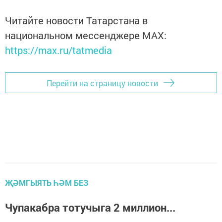
Читайте новости Татарстана в
национальном мессенджере MАХ:
https://max.ru/tatmedia
Перейти на страницу новости
ҖӘМГЫЯТЬ ҺӘМ БЕЗ
Чупакабра тотучыга 2 миллион...