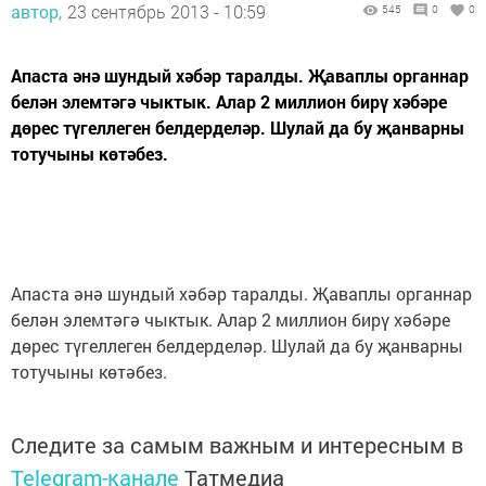
автор,
23 сентябрь 2013 - 10:59
545
0
0
Апаста әнә шундый хәбәр таралды. Җаваплы органнар
белән элемтәгә чыктык. Алар 2 миллион бирү хәбәре
дөрес түгеллеген белдерделәр. Шулай да бу җанварны
тотучыны көтәбез.
Апаста әнә шундый хәбәр таралды. Җаваплы органнар
белән элемтәгә чыктык. Алар 2 миллион бирү хәбәре
дөрес түгеллеген белдерделәр. Шулай да бу җанварны
тотучыны көтәбез.
Следите за самым важным и интересным в
Telegram-канале
Татмедиа