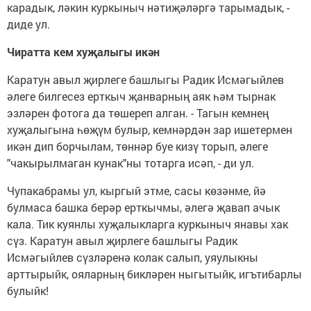
карадык, ләкин куркыныч нәтиҗәләргә тарымадык, -
диде ул.
Чиратта кем хуҗалыгы икән
Каратун авыл җирлеге башлыгы Радик Исмәгыйлев
әлеге билгесез ерткыч җанварның аяк һәм тырнак
эзләрен фотога да төшереп алган. - Тагын кемнең
хуҗалыгына һөҗүм булыр, кемнәрдән зар ишетермен
икән дип борчылам, төннәр буе кизү торып, әлеге
"чакырылмаган кунак"ны тотарга исәп, - ди ул.
Чупакабрамы ул, кыргый этме, сасы көзәнме, йә
булмаса башка берәр ерткычмы, әлегә җавап ачык
кала. Тик куянлы хуҗалыкларга куркыныч янавы хак
сүз. Каратун авыл җирлеге башлыгы Радик
Исмәгыйлев сүзләренә колак салып, уяулыкны
арттырыйк, ояларның бикләрен ныгытыйк, игътибарлы
булыйк!