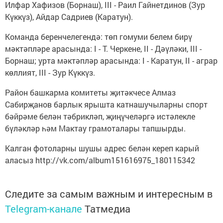
Илфар Хафизов (Борнаш), III - Раил Гайнетдинов (Зур
Күккүз), Айдар Садриев (Каратун).
Команда беренчелегендә: төп гомуми белем бирү
мәктәпләре арасында: I - Т. Черкене, II - Дәүләки, III -
Борнаш; урта мәктәпләр арасында: I - Каратун, II - аграр
көллият, III - Зур Күккүз.
Район башкарма комитеты җитәкчесе Алмаз
Сабирҗанов барлык ярышта катнашучыларны спорт
бәйрәме белән тәбрикләп, җиңүчеләргә истәлекле
бүләкләр һәм Мактау грамоталары тапшырды.
Калган фотоларны шушы адрес белән кереп карый
аласыз http://vk.com/album151616975_180115342
Следите за самым важным и интересным в
Telegram-канале
Татмедиа