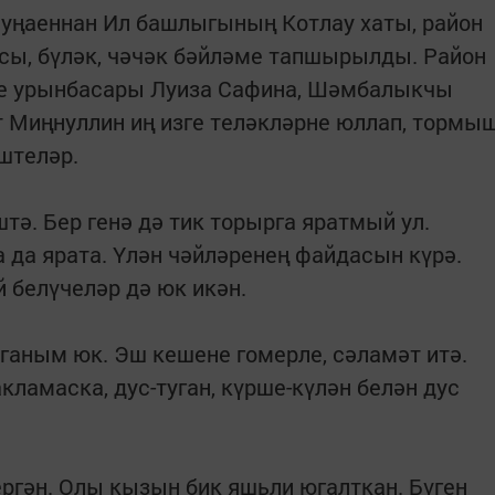
 уңаеннан Ил башлыгының Котлау хаты, район
ы, бүләк, чәчәк бәйләме тапшырылды. Район
е урынбасары Луиза Сафина, Шәмбалыкчы
 Миңнуллин иң изге теләкләрне юллап, тормы
ештеләр.
штә. Бер генә дә тик торырга яратмый ул.
 да ярата. Үлән чәйләренең файдасын күрә.
 белүчеләр дә юк икән.
аганым юк. Эш кешене гомерле, сәламәт итә.
акламаска, дус-туган, күрше-күлән белән дус
ергән. Олы кызын бик яшьли югалткан. Бүген