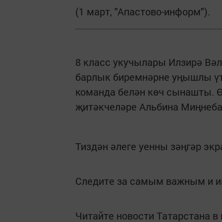
(1 март, "Апастово-информ").
8 класс укучылары Илзирә Вәл
барлык биремнәрне уңышлы үт
команда белән көч сынашты. Ө
җитәкчеләре Альбина Миңнебае
Тиздән әлеге уенны зәңгәр экр
Следите за самым важным и 
Читайте новости Татарстана 