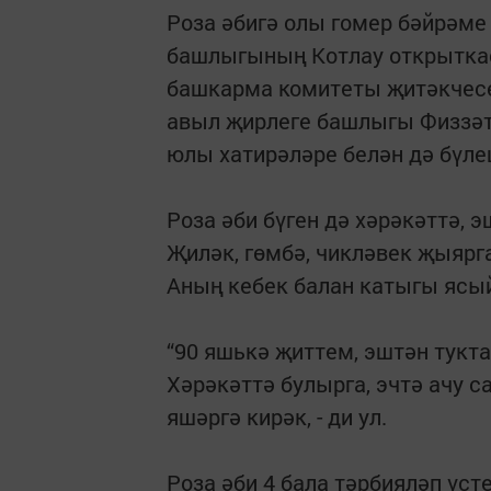
Роза әбигә олы гомер бәйрәме
башлыгының Котлау открыткас
башкарма комитеты җитәкчес
авыл җирлеге башлыгы Физзәт
юлы хатирәләре белән дә бүл
Роза әби бүген дә хәрәкәттә, э
Җиләк, гөмбә, чикләвек җыярга
Аның кебек балан катыгы ясый
“90 яшькә җиттем, эштән тукт
Хәрәкәттә булырга, эчтә ачу с
яшәргә кирәк, - ди ул.
Роза әби 4 бала тәрбияләп үст