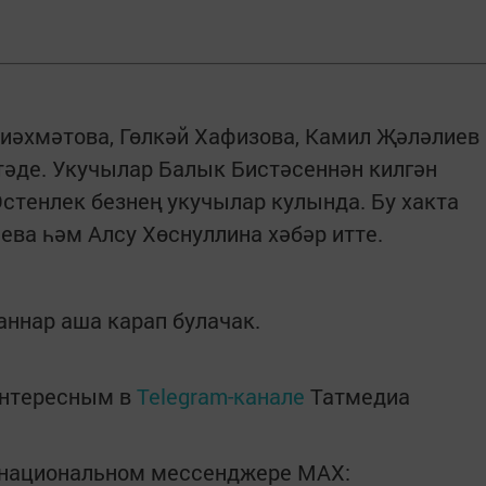
иәхмәтова, Гөлкәй Хафизова, Камил Җәләлиев
әде. Укучылар Балык Бистәсеннән килгән
стенлек безнең укучылар кулында. Бу хакта
ва һәм Алсу Хөснуллина хәбәр итте.
аннар аша карап булачак.
интересным в
Telegram-канале
Татмедиа
в национальном мессенджере MАХ: