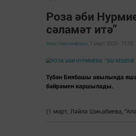
Роза әби Нурмие
сәламәт итә”
Апастово-информ,
1 март 2020 - 11:52
Түбән Биябашы авылында яшәү
бәйрәмен каршылады.
(1 март, Ләйлә Шиһабиева, “Ап