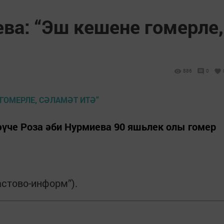
ва: “Эш кешене гомерле,
886
0
че Роза әби Нурмиева 90 яшьлек олы гомер
астово-информ”).