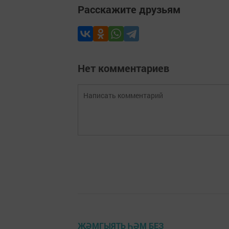
Расскажите друзьям
Нет комментариев
ҖӘМГЫЯТЬ ҺӘМ БЕЗ