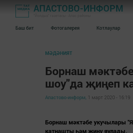
АПАСТОВО-ИНФОРМ
"Йолдыз" газетасы - Апас районы
Баш бит
Фотогалерея
Котлаулар
МӘДӘНИЯТ
Борнаш мәктәбе
шоу"да җиңеп к
Апастово-информ,
1 март 2020 - 16:19
Борнаш мәктәбе укучылары "Яң
катнашты һәм җиңү яулады.