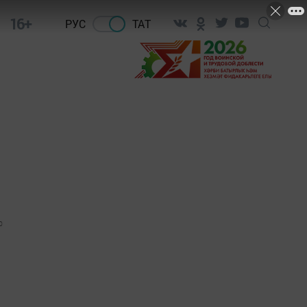
16+
РУС
ТАТ
0