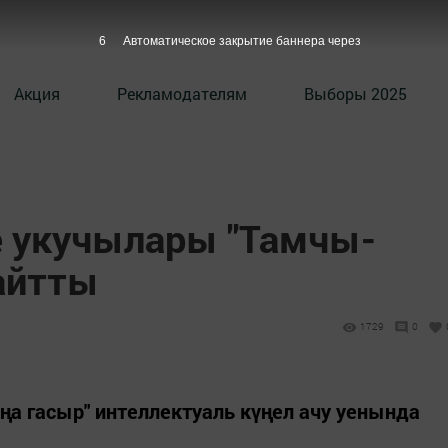
5
Автоматическое закрытие баннера через
Акция
Рекламодателям
Выборы 2025
 укучылары "Тамчы-
айтты
1729
0
а гасыр" интеллектуаль күңел ачу уенында