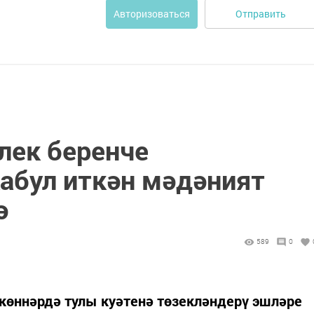
Отправить
Авторизоваться
лек беренче
бул иткән мәдәният
ә
589
0
көннәрдә тулы куәтенә төзекләндерү эшләре