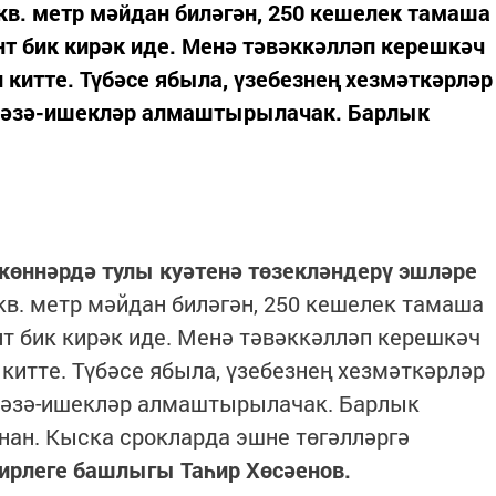
0 кв. метр мәйдан биләгән, 250 кешелек тамаша
т бик кирәк иде. Менә тәвәккәлләп керешкәч
китте. Түбәсе ябыла, үзебезнең хезмәткәрләр
Тәрәзә-ишекләр алмаштырылачак. Барлык
көннәрдә тулы куәтенә төзекләндерү эшләре
 кв. метр мәйдан биләгән, 250 кешелек тамаша
т бик кирәк иде. Менә тәвәккәлләп керешкәч
итте. Түбәсе ябыла, үзебезнең хезмәткәрләр
әрәзә-ишекләр алмаштырылачак. Барлык
ан. Кыска срокларда эшне төгәлләргә
рлеге башлыгы Таһир Хөсәенов.