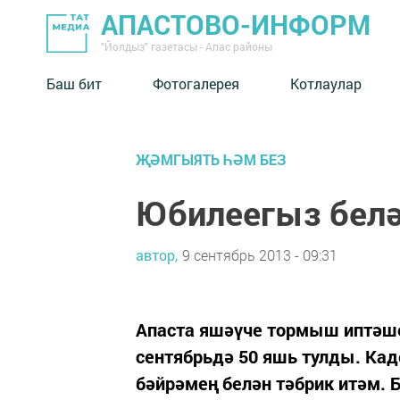
АПАСТОВО-ИНФОРМ
"Йолдыз" газетасы - Апас районы
Баш бит
Фотогалерея
Котлаулар
ҖӘМГЫЯТЬ ҺӘМ БЕЗ
Юбилеегыз белә
автор,
9 сентябрь 2013 - 09:31
Апаста яшәүче тормыш иптәш
сентябрьдә 50 яшь тулды. Кад
бәйрәмең белән тәбрик итәм. Б