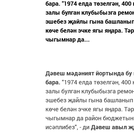
бара. "1974 елда төзелгән, 40
залы булган клубыбызга ремон
эшебез җайлы гына башланып 
көче белән эчке ягы яңара. 
чыгымнар да...
Дәвеш мәдәният йортында бу 
бара.
"1974 елда төзелгән, 400
залы булган клубыбызга ремон
эшебез җайлы гына башланып к
көче белән эчке ягы яңара. Т
чыгымнар да район бюджетынн
исәплибез", - ди
Дәвеш авыл җи