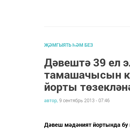
ҖӘМГЫЯТЬ ҺӘМ БЕЗ
Дәвештә 39 ел э
тамашачысын ка
йорты төзеклән
автор,
9 сентябрь 2013 - 07:46
Дәвеш мәдәният йортында бу 