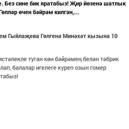
е. Без сине бик яратабыз! Җир йөзенә шатлык
Гөлләр өчен бәйрәм килгән,...
ем Гыйлаҗева Гөлгенә Минәхәт кызына 10
истәлекле туган көн бәйрәмең белән тәбрик
клап, балалар игелеге күреп озын гомер
атабыз!