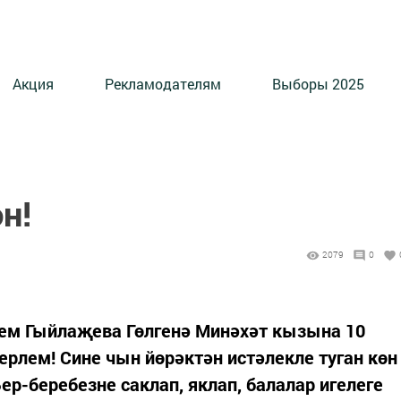
Акция
Рекламодателям
Выборы 2025
н!
2079
0
ем Гыйлаҗева Гөлгенә Минәхәт кызына 10
ерлем! Сине чын йөрәктән истәлекле туган көн
ер-беребезне саклап, яклап, балалар игелеге