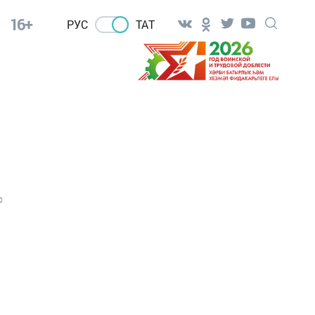
16+
РУС
ТАТ
0