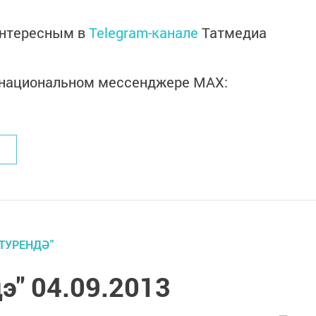
интересным в
Telegram-канале
Татмедиа
в национальном мессенджере MАХ:
ТУРЕНДӘ"
э" 04.09.2013