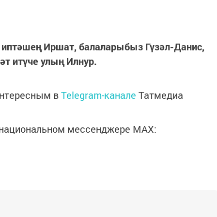
 иптәшең Иршат, балаларыбыз Гүзәл-Данис,
әт итүче улың Илнур.
интересным в
Telegram-канале
Татмедиа
в национальном мессенджере MАХ: