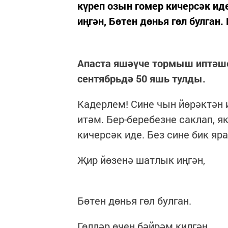
күреп озын гомер кичерсәк ид
иңгән, Бөтен дөнья гөл булган. 
Апаста яшәүче тормыш иптәш
сентябрьдә 50 яш
ь тулды.
Кадерлем! Сине чын йөрәктән 
итәм. Бер-беребезне саклап, я
кичерсәк иде. Без сине бик яр
Җир йөзенә шатлык иңгән,
Бөтен дөнья гөл булган.
Гөлләр өчен бәйрәм килгән,