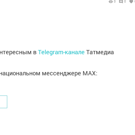
0
0
интересным в
Telegram-канале
Татмедиа
в национальном мессенджере MАХ: