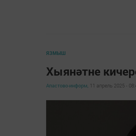
ЯЗМЫШ
Хыянәтне кичер
Апастово-информ,
11 апрель 2025 - 08: