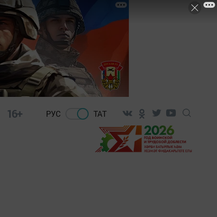
16+
РУС
ТАТ