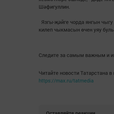
Шәфигуллин.
Язгы-җәйге чорда янгын чыгу 
килеп чыкмасын өчен уяу булыр
Следите за самым важным и 
Читайте новости Татарстана 
https://max.ru/tatmedia
Оставляйте реакции