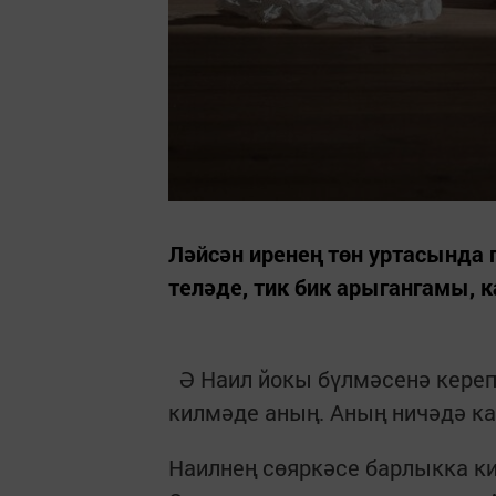
Ләйсән иренең төн уртасында 
теләде, тик бик арыгангамы, 
Ә Наил йокы бүлмәсенә кереп
килмәде аның. Аның ничәдә к
Наилнең сөяркәсе барлыкка кил