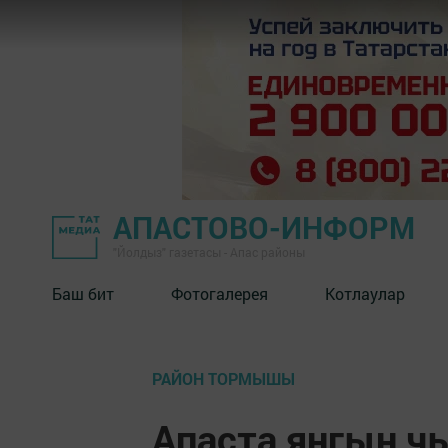
АПАСТОВО-ИНФОРМ
"Йолдыз" газетасы - Апас районы
Баш бит
Фотогалерея
Котлаулар
РАЙОН ТОРМЫШЫ
Апаста янгын ч