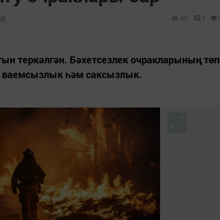
56
491
0
гын теркәлгән. Бәхетсезлек очракларының төп
, ваемсызлык һәм саксызлык.