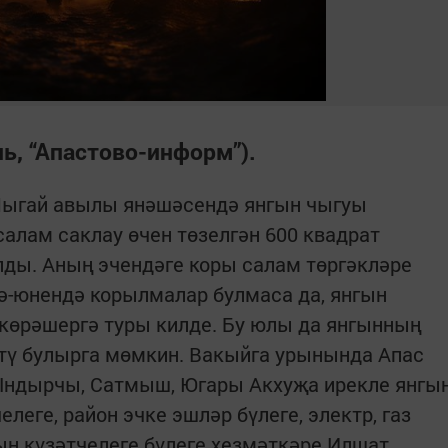
ль, “Апастово-информ”).
Шыгай авылы янәшәсендә янгын чыгуы
салам саклау өчен төзелгән 600 квадрат
лды. Аның эчендәге коры салам төргәкләре
рә-юнендә корылмалар булмаса да, янгын
 көрәшергә туры килде. Бу юлы да янгынның
итү булырга мөмкин. Вакыйга урынында Апас
 Ындырчы, Сатмыш, Югары Акхуҗа ирекле янгы
леге, район эчке эшләр бүлеге, электр, газ
гын күзәтчелеге бүлеге хезмәткәре Илшат