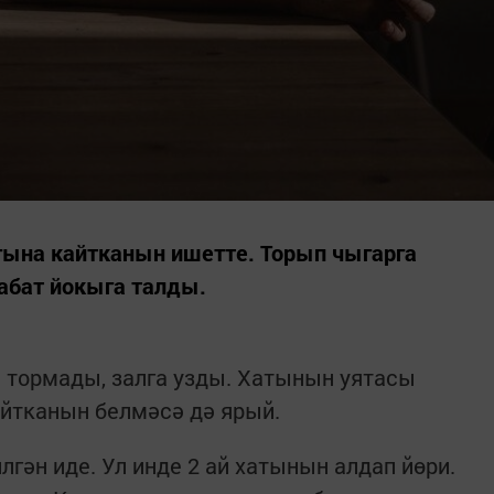
гына кайтканын ишетте. Торып чыгарга
кабат йокыга талды.
 тормады, залга узды. Хатынын уятасы
айтканын белмәсә дә ярый.
гән иде. Ул инде 2 ай хатынын алдап йөри.