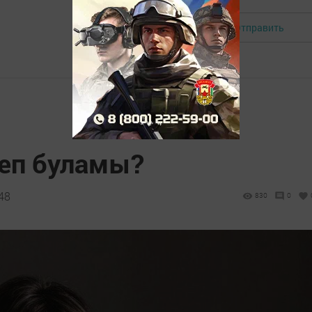
Отправить
Авторизоваться
еп буламы?
48
830
0