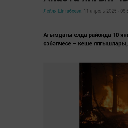
Лейля Шигабеева,
11 апрель 2025 - 08:
Агымдагы елда районда 10 ян
сәбәпчесе – кеше ялгышлары