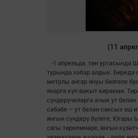
(11 апре
-1 апрельдә, төн уртасында 
турында хәбәр алдык. Биредә 
метрлы ангар януы билгеле бу
янарга күп вакыт кирәкми. Ти
сүндерүчеләргә ачык ут белән
сәбәбе – ут белән саксыз эш 
янгын сүндерү бүлеге, Югары
сагы төркемнәре, янгын күзәтче
хезмәтләре эшләде, - диде ян