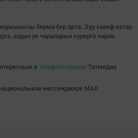
куркынычы бермә-бер арта. Зур хәвеф-хәтәр
га, алдан ук чараларын күрергә кирәк.
интересным в
Telegram-канале
Татмедиа
в национальном мессенджере MАХ: