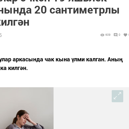
нында 20 сантиметрлы
илгән
5
609
0
улар аркасында чак кына үлми калган. Аның
а килгән.