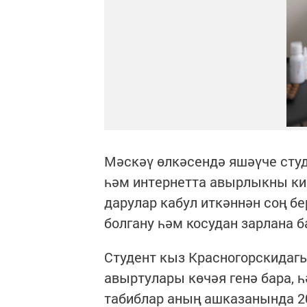
Мәскәү өлкәсендә яшәүче студ
һәм интернетта авырлыкны ким
дарулар кабул иткәннән соң бе
болгану һәм косудан зарлана 
Студент кыз Красногорскидагы
авыртулары көчәя генә бара, 
табиблар аның ашказанында 2