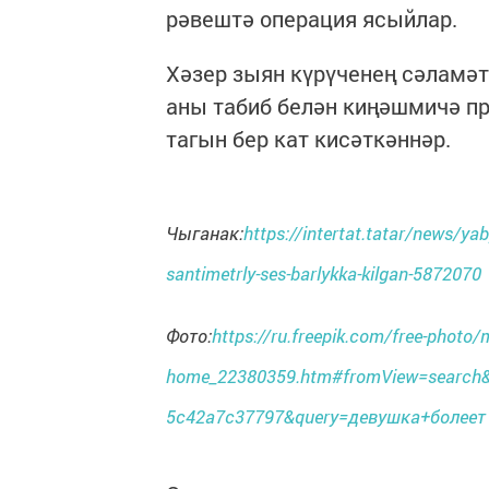
рәвештә операция ясыйлар.
Хәзер зыян күрүченең сәламә
аны табиб белән киңәшмичә п
тагын бер кат кисәткәннәр.
Чыганак:
https://intertat.tatar/news/ya
santimetrly-ses-barlykka-kilgan-5872070
Фото:
https://ru.freepik.com/free-photo
home_22380359.htm#fromView=search&p
5c42a7c37797&query=девушка+болеет