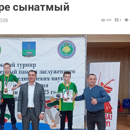
әре сынатмый
0:09
409
0