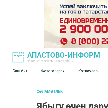
АПАСТОВО-ИНФОРМ
"Йолдыз" газетасы - Апас районы
Баш бит
Фотогалерея
Котлаулар
СӘЛАМӘТЛЕК
Ябыгу өчен дару