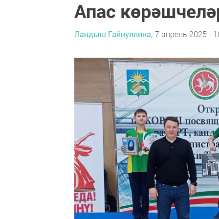
Апас көрәшчел
Ландыш Гайнуллина,
7 апрель 2025 - 1