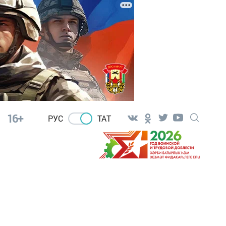
16+
РУС
ТАТ