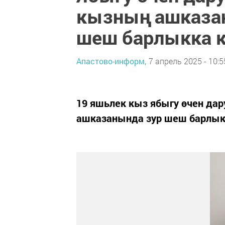
кызның ашказа
шеш барлыкка к
Апастово-информ,
7 апрель 2025 - 10:5
19 яшьлек кыз ябыгу өчен дар
ашказанында зур шеш барлыкк