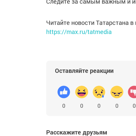
Следите за самым важным и 
Читайте новости Татарстана 
https://max.ru/tatmedia
Оставляйте реакции
0
0
0
0
0
Расскажите друзьям