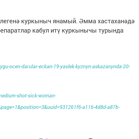
тлегенә куркыныч янамый. Әмма хастаханәдә
репаратлар кабул итү куркынычы турында
bygu-ocen-darular-eckan-19-yaslek-kyznyn-askazanynda-20-
/medium-shot-sick-woman-
age=1&position=3&uuid=931261f6-a116-4d8d-a87b-