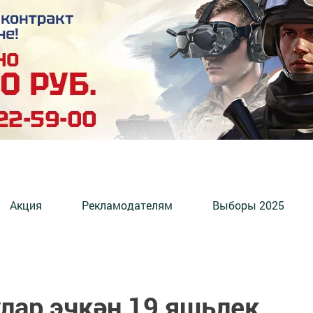
Акция
Рекламодателям
Выборы 2025
лар эчкән 19 яшьлек