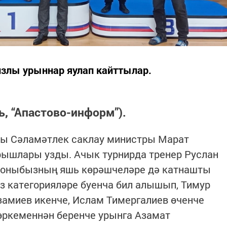
злы урыннар яулап кайттылар.
ь, “Апастово-информ”).
сы Сәламәтлек саклау министры Марат
рышлары узды. Ачык турнирда тренер Руслан
йоныбызның яшь көрәшчеләре дә катнашты
з категорияләре буенча бил алышып, Тимур
замиев икенче, Ислам Тимергалиев өченче
өркеменнән беренче урынга Азамат