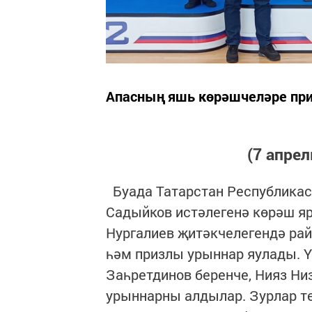
Апасның яшь көрәшчеләре при
(7 апрел
Буада Татарстан Республика
Садыйков истәлегенә көрәш я
Нургалиев җитәкчелегендә ра
һәм призлы урыннар яулады. Ү
Заһретдинов беренче, Нияз Ни
урыннарны алдылар. Зурлар т