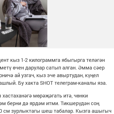
ент кыз 1-2 килограммга ябыгырга теләгән
етү өчен дарулар сатып алган. Әмма сәер
рничә ай узгач, кыз эче авыртудан, күңел
башлый. Бу хакта SHOT телеграм-каналы яза.
 хастаханәгә мөрәҗәгать итә, чөнки
һәм берни дә ярдәм итми. Тикшерүдән соң
0 см зурлыктагы шеш табалар. Кызга ашыгыч