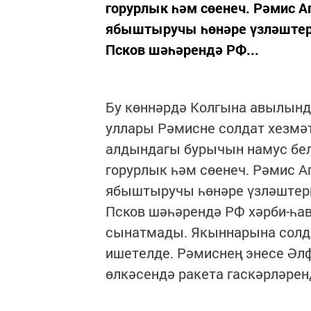
горурлык һәм сөенеч. Рәмис А
ябыштыручы һөнәре үзләштергә
Псков шәһәрендә РФ...
Бу көннәрдә Колгына авылынд
уллары Рәмисне солдат хезмә
алдындагы бурычын намус белә
горурлык һәм сөенеч. Рәмис А
ябыштыручы һөнәре үзләштергә
Псков шәһәрендә РФ хәрби-һав
сынатмады. Якыннарына солдат
ишетелде. Рәмиснең энесе Әлф
өлкәсендә ракета гаскәрләрен