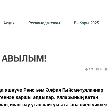
Акция
Рекламодателям
Выборы 2025
Н АВЫЛЫМ!
822
0
а яшәүче Рәис һәм Әлфия Гыйсмәтуллиннар
теннән каршы алдылар. Улларының ватан
н, исән-сау үтәп кайтуы ата-ана өчен чиксез