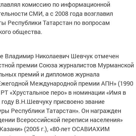
зглавлял комиссию по информационной
тельности СМИ, а с 2008 года возглавил
ы Республики Татарстан по вопросам
кого общества.
ке Владимир Николаевич Шевчук отмечен
астной премии Союза журналистов Мурманской
нальных премий и дипломов журнала
, «Ежегодной Международной премии АПН» (1990
 РТ «Хрустальное перо» в номинации «Имя в
3 году В.Н.Шевчуку присвоено звание
ры Республики Татарстан». Он награжден
дении Всероссийской переписи населения»
я Казани» (2005 г.), «80-лет ОСАВИАХИМ