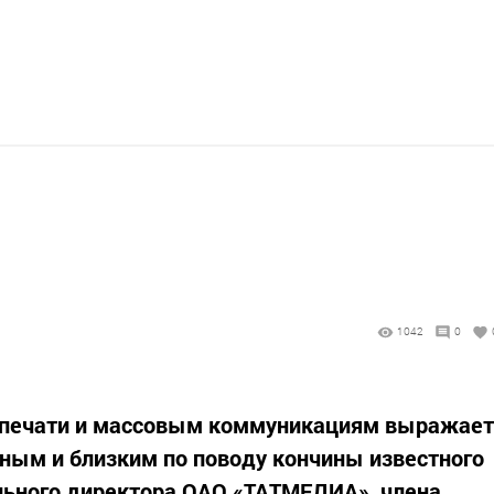
1042
0
о печати и массовым коммуникациям выражает
ным и близким по поводу кончины известного
льного директора ОАО «ТАТМЕДИА», члена