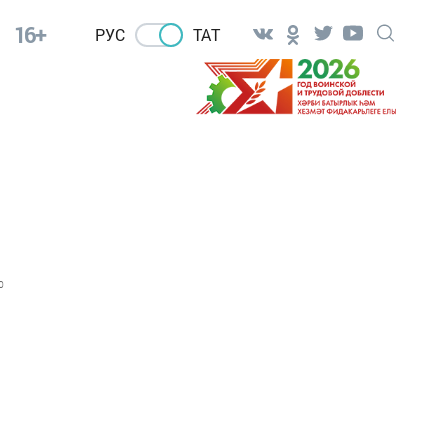
16+
РУС
ТАТ
0