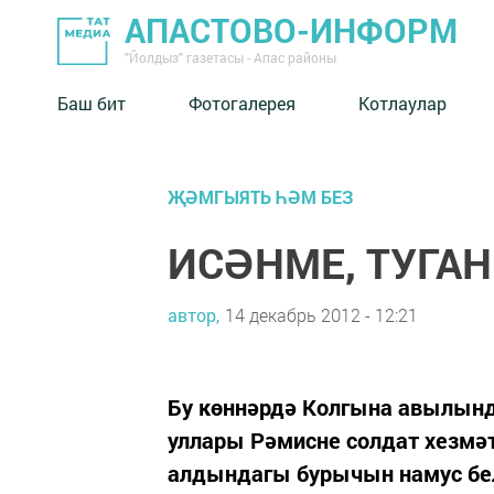
АПАСТОВО-ИНФОРМ
"Йолдыз" газетасы - Апас районы
Баш бит
Фотогалерея
Котлаулар
ҖӘМГЫЯТЬ ҺӘМ БЕЗ
ИСӘНМЕ, ТУГА
автор,
14 декабрь 2012 - 12:21
Бу көннәрдә Колгына авылынд
уллары Рәмисне солдат хезмә
алдындагы бурычын намус белә