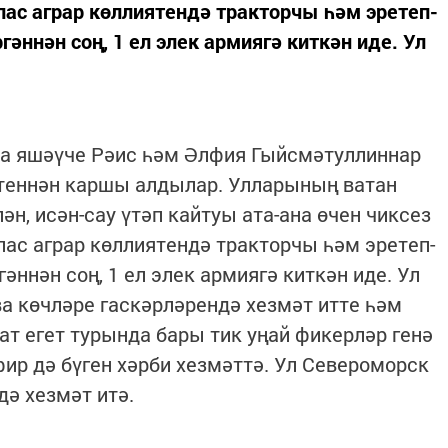
пас аграр көллиятендә тракторчы һәм эретеп-
ннән соң, 1 ел элек армиягә киткән иде. Ул
а яшәүче Рәис һәм Әлфия Гыйсмәтуллиннар
теннән каршы алдылар. Улларының ватан
н, исән-сау үтәп кайтуы ата-ана өчен чиксез
пас аграр көллиятендә тракторчы һәм эретеп-
ннән соң, 1 ел элек армиягә киткән иде. Ул
а көчләре гаскәрләрендә хезмәт итте һәм
 егет турында бары тик уңай фикерләр генә
ир дә бүген хәрби хезмәттә. Ул Североморск
дә хезмәт итә.