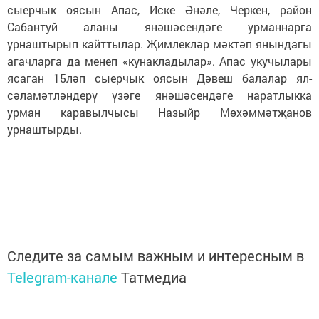
сыерчык оясын Апас, Иске Әнәле, Черкен, район
Сабантуй аланы янәшәсендәге урманнарга
урнаштырып кайттылар. Җимлекләр мәктәп янындагы
агачларга да менеп «кунакладылар». Апас укучылары
ясаган 15ләп сыерчык оясын Дәвеш балалар ял-
сәламәтләндерү үзәге янәшәсендәге наратлыкка
урман каравылчысы Назыйр Мөхәммәтҗанов
урнаштырды.
Следите за самым важным и интересным в
Telegram-канале
Татмедиа