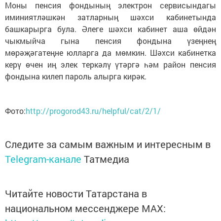
Моны пенсия фондының электрон сервисындагы
иминиятләшкән затларның шәхси кабинетында
башкарырга була. Әлеге шәхси кабинет аша өйдән
чыкмыйча гына пенсия фондына үзеңнең
мөрәҗәгатеңне юлларга да мөмкин. Шәхси кабинетка
керү өчен иң элек теркәлү үтәргә һәм район пенсия
фондына килеп пароль алырга кирәк.
Фото:
http://progorod43.ru/helpful/cat/2/1/
Следите за самым важным и интересным в
Telegram-канале
Татмедиа
Читайте новости Татарстана в
национальном мессенджере MАХ: