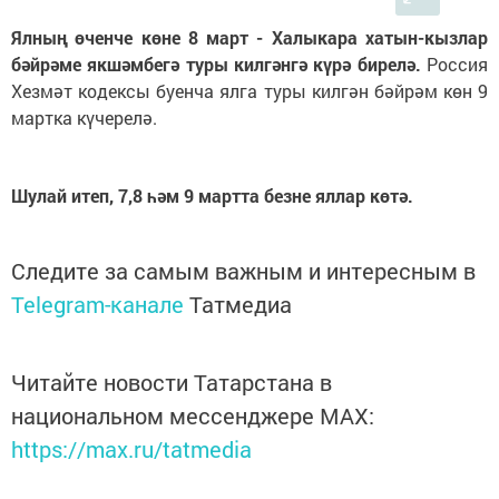
Ялның өченче көне 8 март - Халыкара хатын-кызлар
бәйрәме якшәмбегә туры килгәнгә күрә бирелә.
Россия
Хезмәт кодексы буенча ялга туры килгән бәйрәм көн 9
мартка күчерелә.
Шулай итеп, 7,8 һәм 9 мартта безне яллар көтә.
Следите за самым важным и интересным в
Telegram-канале
Татмедиа
Читайте новости Татарстана в
национальном мессенджере MАХ:
https://max.ru/tatmedia