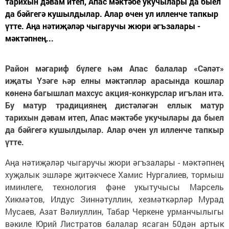
тарихын дәвам итеп, Апас мәктәбе укучылары да быел
да бәйгегә кушылдылар. Алар өчен ул илленче тапкыр
үтте. Аңа нәтиҗәләр чыгаручы жюри әгъзалары -
мәктәпнең...
Район мәгариф бүлеге һәм Апас балалар «Сәләт»
иҗаты Үзәге һәр елны мәктәпләр арасында кошлар
көненә багышлап махсус акция-конкурслар игълан итә.
Бу матур традициянең дистәләгән еллык матур
тарихын дәвам итеп, Апас мәктәбе укучылары
да быел
да бәйгегә кушылдылар. Алар өчен ул
илленче
тапкыр
үтте
.
Аңа нәтиҗәләр чыгаручы жюри әгъзалары - мәктәпнең
хуҗалык эшләре җитәкчесе Хамис Нургалиев, тормыш
иминлеге, технология фәне укытучысы Марсель
Хикмәтов, Илдус Зиннәтуллин, хезмәткәрләр Мурад
Мусаев, Азат Вәлиуллин, Табар Черкене урманчылыгы
вәкиле Юрий Листратов балалар ясаган 50дән артык