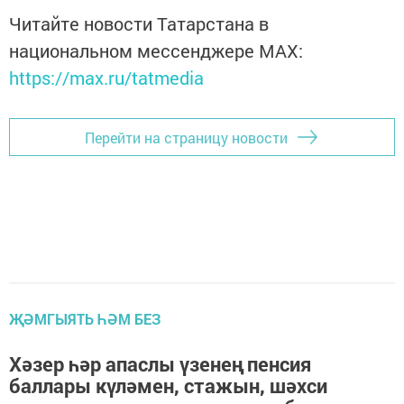
Читайте новости Татарстана в
национальном мессенджере MАХ:
https://max.ru/tatmedia
Перейти на страницу новости
ҖӘМГЫЯТЬ ҺӘМ БЕЗ
Хәзер һәр апаслы үзенең пенсия
баллары күләмен, стажын, шәхси