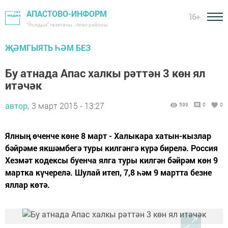
АПАСТОВО-ИНФОРМ
16+
"Йолдыз" газетасы - Апас районы
ҖӘМГЫЯТЬ ҺӘМ БЕЗ
Бу атнада Апас халкы рәттән 3 көн ял
итәчәк
автор,
3 март 2015 - 13:27
599
0
0
Ялның өченче көне 8 март - Халыкара хатын-кызлар
бәйрәме якшәмбегә туры килгәнгә күрә бирелә. Россия
Хезмәт кодексы буенча ялга туры килгән бәйрәм көн 9
мартка күчерелә. Шулай итеп, 7,8 һәм 9 мартта безне
яллар көтә.