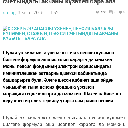
счетындагы акчаны күзәтеп бара ала
автор,
3 март 2015 - 11:52
620
0
0
Шулай ук киләчәктә үзенә чыгачак пенсия күләмен
билгеле формула аша исәпләп карарга да мөмкин.
Моны пенсия фондының электрон сервисындагы
иминиятләшкән затларның шәхси кабинетында
башкарырга була. Әлеге шәхси кабинет аша өйдән
чыкмыйча гына пенсия фондына үзеңнең
мөрәҗәгатеңне юлларга да мөмкин. Шәхси кабинетка
керү өчен иң элек теркәлү үтәргә һәм район пенсия...
Шулай ук киләчәктә үзенә чыгачак пенсия күләмен
билгеле формула аша исәпләп карарга да мөмкин.