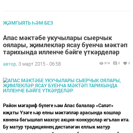
ҖӘМГЫЯТЬ ҺӘМ БЕЗ
Апас мәктәбе укучылары сыерчык
оялары, җимлекләр ясау буенча мәктәп
тарихында илленче бәйге үткәрделәр
автор,
3 март 2015 - 06:58
819
0
0
Район мәгариф бүлеге һәм Апас балалар «Сәләт»
иҗаты Үзәге һәр елны мәктәпләр арасында кошлар
көненә багышлап махсус акция-конкурслар игълан итә.
Бу матур традициянең дистәләгән еллык матур