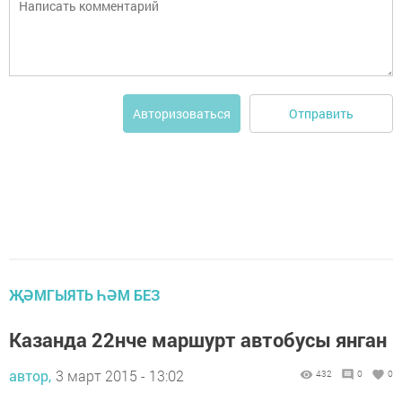
Отправить
Авторизоваться
ҖӘМГЫЯТЬ ҺӘМ БЕЗ
Казанда 22нче маршурт автобусы янган
автор,
3 март 2015 - 13:02
432
0
0