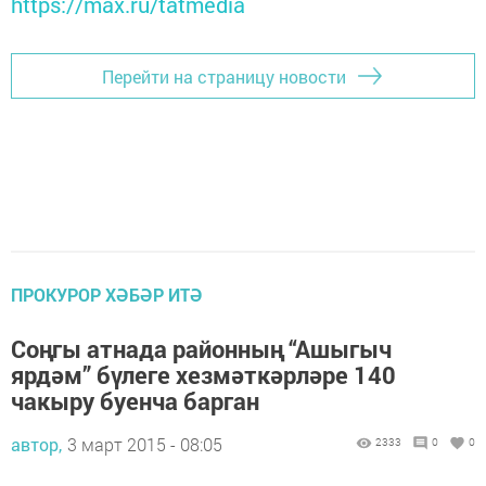
https://max.ru/tatmedia
Перейти на страницу новости
ПРОКУРОР ХӘБӘР ИТӘ
Соңгы атнада районның “Ашыгыч
ярдәм” бүлеге хезмәткәрләре 140
чакыру буенча барган
автор,
3 март 2015 - 08:05
2333
0
0