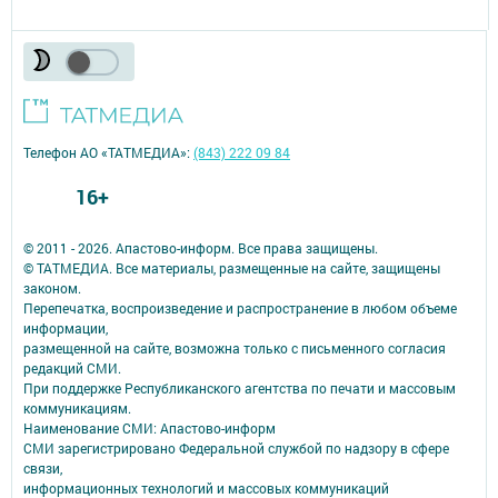
Телефон АО «ТАТМЕДИА»:
(843) 222 09 84
16+
© 2011 - 2026. Апастово-информ. Все права защищены.
© ТАТМЕДИА. Все материалы, размещенные на сайте, защищены
законом.
Перепечатка, воспроизведение и распространение в любом объеме
информации,
размещенной на сайте, возможна только с письменного согласия
редакций СМИ.
При поддержке Республиканского агентства по печати и массовым
коммуникациям.
Наименование СМИ: Апастово-информ
СМИ зарегистрировано Федеральной службой по надзору в сфере
связи,
информационных технологий и массовых коммуникаций