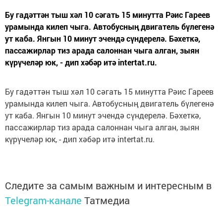
Бу гадәттән тыш хәл 10 сәгать 15 минутта Рәис Гареев
урамында килеп чыга. Автобусның двигатель бүлегенә
ут каба. Янгын 10 минут эчендә сүндерелә. Бәхеткә,
пассажирлар тиз арада салоннан чыга алган, зыян
күрүчеләр юк, - дип хәбәр итә intertat.ru.
Бу гадәттән тыш хәл 10 сәгать 15 минутта Рәис Гареев
урамында килеп чыга. Автобусның двигатель бүлегенә
ут каба. Янгын 10 минут эчендә сүндерелә. Бәхеткә,
пассажирлар тиз арада салоннан чыга алган, зыян
күрүчеләр юк, - дип хәбәр итә intertat.ru.
Следите за самым важным и интересным в
Telegram-канале
Татмедиа