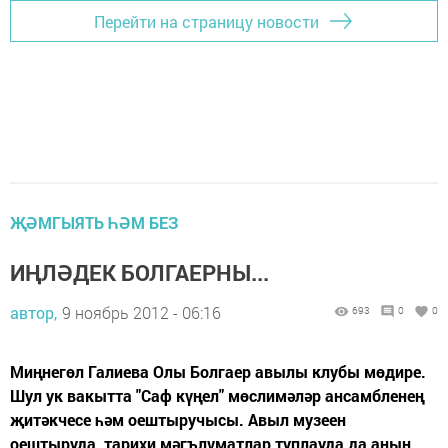
Перейти на страницу новости
ҖӘМГЫЯТЬ ҺӘМ БЕЗ
ИҢЛӘДЕК БОЛГАЕРНЫ...
автор,
9 ноябрь 2012 - 06:16
693
0
0
Миңнегөл Галиева Олы Болгаер авылы клубы мөдире.
Шул ук вакытта "Саф күңел" мөслимәләр ансамбленең
җитәкчесе һәм оештыручысы. Авыл музеен
оештыруда, тарихи мәгълүматлар туплауда да аның