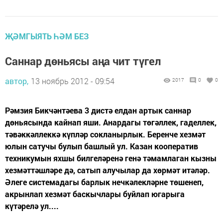
ҖӘМГЫЯТЬ ҺӘМ БЕЗ
Саннар дөньясы аңа чит түгел
автор,
13 ноябрь 2012 - 09:54
2017
0
0
Рәмзия Бикчәнтәева 3 дистә елдан артык саннар
дөньясында кайнап яши. Анардагы төгәллек, гаделлек,
тәвәккәллеккә күпләр сокланырлык. Беренче хезмәт
юлын сатучы булып башлый ул. Казан кооператив
техникумын яхшы билгеләренә генә тәмамлаган кызны
хезмәттәшләре дә, сатып алучылар да хөрмәт итәләр.
Әлеге системадагы барлык нечкәлекләрне төшенеп,
акрынлап хезмәт баскычлары буйлап югарыга
күтәрелә ул....