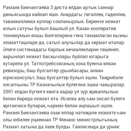
Рәмзия Бикчәнтәева 3 дистә елдан артык саннар
дөньясында кайнап яши. Анардагы төгәллек, гаделлек,
тәвәккәллеккә күпләр сокланырлык. Беренче хезмәт
юлын сатучы булып башлый ул. Казан кооператив
техникумын яхшы билгеләренә генә тәмамлаган кызны
хезмәттәшләре дә, сатып алучылар да хөрмәт итәләр.
Әлеге системадагы барлык нечкәлекләрне төшенеп,
акрынлап хезмәт баскычлары буйлап югарыга
күтәрелә ул. Татпотребсоюзның зона буенча өлкән
ревизоры, баш бухгалтер урынбасары, өлкән
юрисконсульт, баш бухгалтер булып эшли. Тәҗрибәле
хисапчыны ТР Казначылык бүлегенә эшкә чакыралар.
2001 елдан бүгенге көнгә кадәр ул зур җаваплылык
белән биредә хезмәт итә. Исәпкә алу һәм хисап бүлеге
җитәкчесе буларак, һәркем белән аңлашып эшли.
Рәмзия Бикчәнтәева озак еллар нәтиҗәле хезмәте һәм
олы юбилее уңаеннан ТР Финанс министрлыгының
Рәхмәт хатына да лаек булды. Гаиләсендә дә үрнәк: