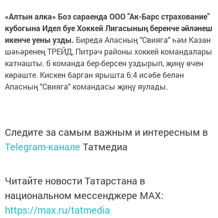
«Алтын алка» Боз сараенда ООО "Ак-Барс страхование"
кубогына Идел буе Хоккей Лигасыны
ң
беренче
ә
йл
ә
неш
икенче уены узды.
Биредә Апасның "Свияга" һәм Казан
шәһәренең ТРЕЙД, Питрәч районы хоккей командалары
катнашты. 6 команда бер-берсен уздырып, җиңү өчен
көрәште. Кискен барган ярышта 6:4 исәбе белән
Апасның "Свияга" командасы җиңү яулады.
Следите за самым важным и интересным в
Telegram-канале
Татмедиа
Читайте новости Татарстана в
национальном мессенджере MАХ:
https://max.ru/tatmedia