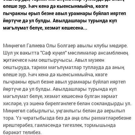
өлеше зур. Һич кенә дә кыенсынмыйча, көзге
пычракны ерып безне авыл урамнары буйлап ияртеп
йөртүче дә ул булды. Авылдашлары турында күп
мәгълүмат белүе, хезмәт кешесенә...
Миңнегөл Галиева Олы Болгаер авылы клубы мөдире.
Шул ук вакытта "Саф күңел" мөслимәләр ансамбленең
җитәкчесе һәм оештыручысы. Авыл музеен
оештыруда, тарихи мәгълүматлар туплауда да аның
өлеше зур. Һич кенә дә кыенсынмыйча, көзге
пычракны ерып безне авыл урамнары буйлап ияртеп
йөртүче дә ул булды. Авылдашлары турында күп
мәгълүмат белүе, хезмәт кешесенә булган хөрмәт
хисләре, үз эшенә бирелгәнлеге бе­лән сокландырды ул.
Миңнегөл сабырлыгы, уңганлыгы белән дә аерылып
тора. Үз чиратыбызда без дә аңа олы рәхмәтләребезне
ирештерәбез, гаиләсендә тигезлек, тормышында
бәрәкәт телибез.