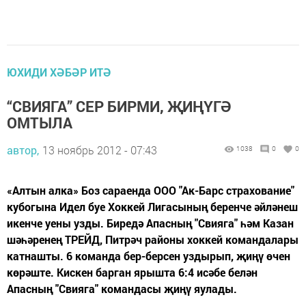
ЮХИДИ ХӘБӘР ИТӘ
“СВИЯГА” СЕР БИРМИ, ҖИҢҮГӘ
ОМТЫЛА
автор,
13 ноябрь 2012 - 07:43
1038
0
0
«Алтын алка» Боз сараенда ООО "Ак-Барс страхование"
кубогына Идел буе Хоккей Лигасының беренче әйләнеш
икенче уены узды. Биредә Апасның "Свияга" һәм Казан
шәһәренең ТРЕЙД, Питрәч районы хоккей командалары
катнашты. 6 команда бер-берсен уздырып, җиңү өчен
көрәште. Кискен барган ярышта 6:4 исәбе белән
Апасның "Свияга" командасы җиңү яулады.