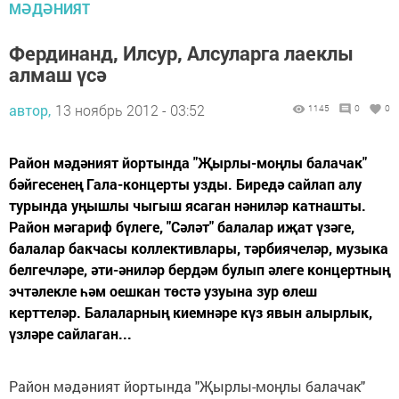
МӘДӘНИЯТ
Фердинанд, Илсур, Алсуларга лаеклы
алмаш үсә
автор,
13 ноябрь 2012 - 03:52
1145
0
0
Район мәдәният йортында "Җырлы-моңлы балачак"
бәйгесенең Гала-концерты узды. Биредә сайлап алу
турында уңышлы чыгыш ясаган нәниләр катнашты.
Район мәгариф бүлеге, "Сәләт" балалар иҗат үзәге,
балалар бакчасы коллективлары, тәрбиячеләр, музыка
белгечләре, әти-әниләр бердәм булып әлеге концертның
эчтәлекле һәм оешкан төстә узуына зур өлеш
керттеләр. Балаларның киемнәре күз явын алырлык,
үзләре сайлаган...
Район мәдәният йортында "Җырлы-моңлы балачак"