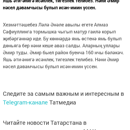
Яшь әти-әнигә исәнлек, тигезлек телибез. Нәни Әмир
нәсел дәвамчысы булып исән-имин үссен.
Хезмәттәшебез Ләлә Әнәле авылы егете Алмаз
Сафиуллинга тормышка чыгып матур гаилә корып
җибәргәннәр иде. Бу көннәрдә ямь өстенә ямь булып
дөньяга бер нәни кеше аваз салды. Аларның уллары
Әмир туды. Әмир быел район буенча 160 нчы бәләкәч.
Яшь әти-әнигә исәнлек, тигезлек телибез. Нәни Әмир
нәсел дәвамчысы булып исән-имин үссен.
Следите за самым важным и интересным в
Telegram-канале
Татмедиа
Читайте новости Татарстана в