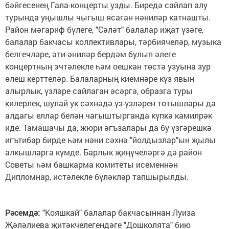
бәйгесенең Гала-концерты узды. Биредә сайлап алу
турында уңышлы чыгыш ясаган нәниләр катнашты.
Район мәгариф бүлеге, "Сәләт" балалар иҗат үзәге,
балалар бакчасы коллективлары, тәрбиячеләр, музыка
белгечләре, әти-әниләр бердәм булып әлеге
концертның эчтәлекле һәм оешкан төстә узуына зур
өлеш керттеләр. Балаларның киемнәре күз явын
алырлык, үзләре сайлаган әсәргә, образга туры
килерлек, шулай ук сәхнәдә үз-үзләрен тотышлары да
алдагы еллар белән чагыштырганда күпкә камилрәк
иде. Тамашачы да, жюри әгъзалары да бу үзгәрешкә
игътибар бирде һәм нәни сәхнә "йолдызлар"ын җылы
алкышларга күмде. Барлык җиңүчеләргә дә район
Советы һәм башкарма комитеты исеменнән
Дипломнар, истәлекле бүләкләр тапшырылды.
Рәсемдә:
"Кояшкай" балалар бакчасыннан Луиза
Җәләлиева җитәкчелегендәге "Дошколята" бию