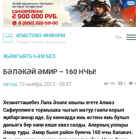
АПАСТОВО-ИНФОРМ
16+
"Йолдыз" газетасы - Апас районы
ҖӘМГЫЯТЬ ҺӘМ БЕЗ
БӘЛӘКӘЙ ӘМИР – 160 НЧЫ!
автор,
13 ноябрь 2012 - 09:57
739
0
0
Хезмәттәшебез Ләлә Әнәле авылы егете Алмаз
Сафиуллинга тормышка чыгып матур гаилә корып
җибәргәннәр иде. Бу көннәрдә ямь өстенә ямь булып
дөньяга бер нәни кеше аваз салды. Аларның уллары
Әмир туды. Әмир быел район буенча 160 нчы бәләкәч.