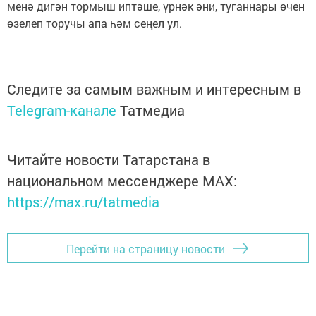
менә дигән тормыш иптәше, үрнәк әни, туганнары өчен
өзелеп торучы апа һәм сеңел ул.
Следите за самым важным и интересным в
Telegram-канале
Татмедиа
Читайте новости Татарстана в
национальном мессенджере MАХ:
https://max.ru/tatmedia
Перейти на страницу новости