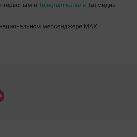
интересным в
Telegram-канале
Татмедиа
в национальном мессенджере MАХ: