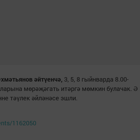
хмәтьянов әйтүенчә,
3, 5, 8 гыйнварда 8.00-
ибларына мөрәҗәгать итәргә мөмкин булачак. Ә
нне тәүлек әйләнәсе эшли.
dents/1162050