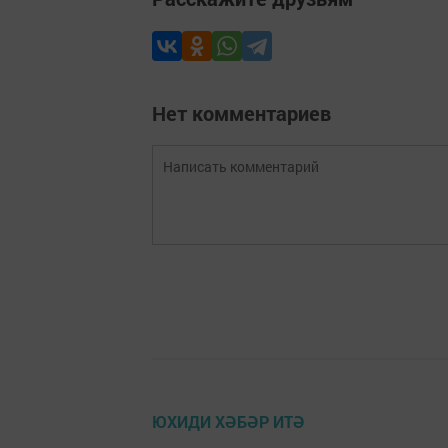
Нет комментариев
ЮХИДИ ХӘБӘР ИТӘ