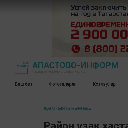
АПАСТОВО-ИНФОРМ
"Йолдыз" газетасы - Апас районы
Баш бит
Фотогалерея
Котлаулар
ҖӘМГЫЯТЬ ҺӘМ БЕЗ
Район үзәк хаст