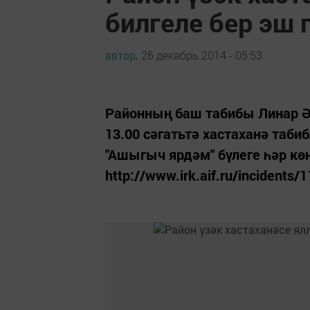
билгеле бер эш 
автор,
26 декабрь 2014 - 05:53
Районның баш табибы Линар Әхм
13.00 сәгатьтә хастаханә таб
"Ашыгыч ярдәм" бүлеге һәр көн
http://www.irk.aif.ru/incidents/