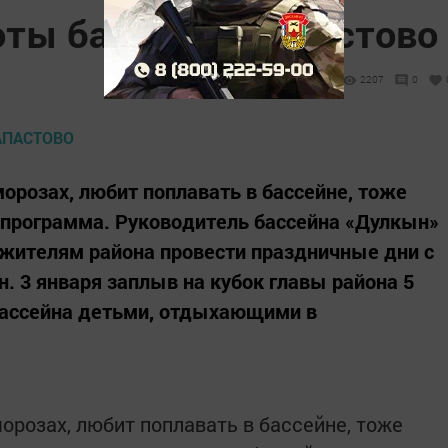
оты бассейна в Апастово
2207
0
 морозах, любит поплавать в бассейне, тоже
 программа. Руководитель бассейна «Дулкын»
жителям района провести праздничные дни с
н. 3 января заплыв на кубок главы района 5
бассейна детьми, отдыхающими в
морозах, любит поплавать в бассейне, тоже