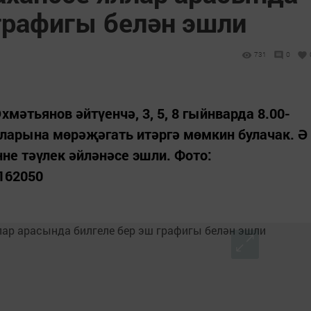
графигы белән эшли
731
0
әтьянов әйтүенчә, 3, 5, 8 гыйнварда 8.00-
ибларына мөрәҗәгать итәргә мөмкин булачак. Ә
не тәүлек әйләнәсе эшли. Фото:
1162050