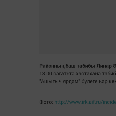
Районның баш табибы Линар Ә
13.00 сәгатьтә хастаханә таб
"Ашыгыч ярдәм" бүлеге һәр кө
Фото:
http://www.irk.aif.ru/inci