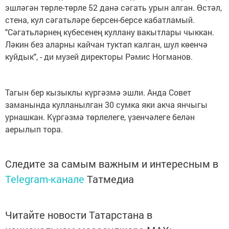
эшләгән төрле-төрле 52 данә сәгать урын алган. Өстәл,
стена, кул сәгатьләре берсен-берсе кабатламый.
"Сәгатьләрнең күбесенең куллану вакытлары чыккан.
Ләкин без аларны кайчан туктап калган, шул көенчә
куйдык", - ди музей директоры Рәмис Ногманов.
Тагын бер кызыклы күргәзмә эшли. Анда Совет
заманында кулланылган 30 сумка яки акча янчыгы
урнашкан. Күргәзмә төрлелеге, үзенчәлеге белән
аерылып тора.
Следите за самым важным и интересным в
Telegram-канале
Татмедиа
Читайте новости Татарстана в