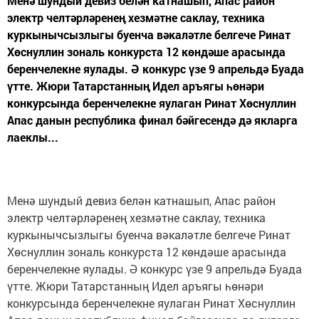
Менә шундый девиз белән катнашып, Апас район
электр челтәрләренең хезмәтне саклау, техника
куркынычсызлыгы буенча вәкаләтле белгече Ринат
Хөснуллин зональ конкурста 12 көндәше арасында
беренчелекне яулады. Ә конкурс үзе 9 апрельдә Буада
үтте. Жюри Татарстанның Идел аръягы һөнәри
конкурсында беренчелекне яулаган Ринат Хөснуллин
Апас данын республика финал бәйгесендә дә якларга
лаеклы...
Менә шундый девиз белән катнашып, Апас район
электр челтәрләренең хезмәтне саклау, техника
куркынычсызлыгы буенча вәкаләтле белгече Ринат
Хөснуллин зональ конкурста 12 көндәше арасында
беренчелекне яулады. Ә конкурс үзе 9 апрельдә Буада
үтте. Жюри Татарстанның Идел аръягы һөнәри
конкурсында беренчелекне яулаган Ринат Хөснуллин