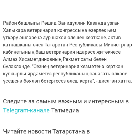
Район башлыгы Рәшид Заһидуллин Казанда узган
Халыкара ветеринария конгрессына әзерлек һәм
үткәрү эшләренә зур шәхси өлешен керткәне, актив
катнашканы өчен Татарстан Республикасы Министрлар
кабинетының баш ветеринария идарәсе җитәкчесе
Алмаз Хисаметдиновның Рәхмәт хаты белән
бүләкләнде. "Сезнең ветеринария хезмәтенә керткән
күпкырлы ярдәмегез республиканың сәнәгать өлкәсе
үсешенә бәяләп бетергесез өлеш кертә", - диелгән хатта.
Следите за самым важным и интересным в
Telegram-канале
Татмедиа
Читайте новости Татарстана в