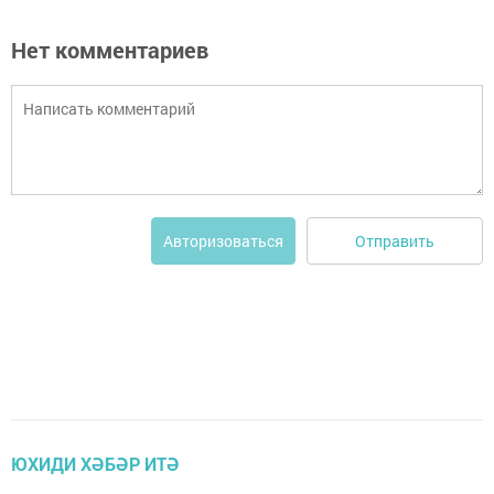
Нет комментариев
Отправить
Авторизоваться
ЮХИДИ ХӘБӘР ИТӘ