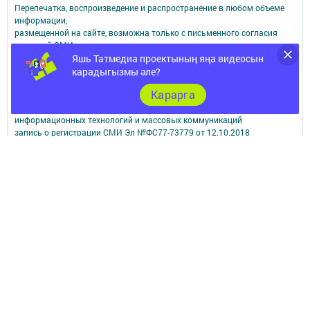
Перепечатка, воспроизведение и распространение в любом объеме
информации,
размещенной на сайте, возможна только с письменного согласия
редакций СМИ.
Яшь Татмедиа проектының яңа видеосын
При поддержке Республиканского агентства по печати и массовым
коммуникациям.
карадыгызмы әле?
Наименование СМИ: Апастово-информ
Карарга
СМИ зарегистрировано Федеральной службой по надзору в сфере
связи,
информационных технологий и массовых коммуникаций
запись о регистрации СМИ Эл №ФС77-73779 от 12.10.2018
зарегистрировано Федеральной службой по надзору в сфере связи,
информационных технологий и массовых коммуникаций
ФИО главного редактора: Сунгатуллина Гульнара Рустамовна
Адрес редакции: 422350, Россиийская Федерация, Республика
Татарстан, Апастовский район, п.г.т. Апастово, ул. Молодежная, д. 1
Телефон редакции: (84376) 2-13-66. Электронная почта редакции:
yolduzz@mail.ru, также на эту электронную почту можете отправить
сообщения о фактах коррупции.
Учредитель СМИ: АО «ТАТМЕДИА»
Антикоррупционная политика
АО «ТАТМЕДИА» использует «cookie»
для персонализации сервисов и
удобства пользователей сайтом.
Использование «cookie» можно отменить в настройках браузера.