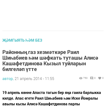
ҖӘМГЫЯТЬ ҺӘМ БЕЗ
Районның газ хезмәткәре Раил
Шиһабиев һәм шәфкать туташы Алисә
Кашафетдинова Кызыл туйларын
билгеләп үтте
автор,
21 апрель 2014 - 11:55
753
0
0
19 апрель көнне Апаста тагын бер яңа гаилә барлыкка
килде. Апас егете Раил Шиһабиев һәм Иске Йомралы
авылы кызы Алисә Кашафетдинова парлы