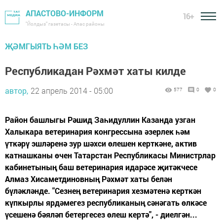
АПАСТОВО-ИНФОРМ
16+
"Йолдыз" газетасы - Апас районы
ҖӘМГЫЯТЬ ҺӘМ БЕЗ
Республикадан Рәхмәт хаты килде
автор,
22 апрель 2014 - 05:00
577
0
0
Район башлыгы Рәшид Заһидуллин Казанда узган
Халыкара ветеринария конгрессына әзерлек һәм
үткәрү эшләренә зур шәхси өлешен керткәне, актив
катнашканы өчен Татарстан Республикасы Министрлар
кабинетының баш ветеринария идарәсе җитәкчесе
Алмаз Хисаметдиновның Рәхмәт хаты белән
бүләкләнде. "Сезнең ветеринария хезмәтенә керткән
күпкырлы ярдәмегез республиканың сәнәгать өлкәсе
үсешенә бәяләп бетергесез өлеш кертә", - диелгән...