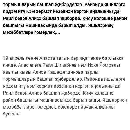
тормышларын башлап җибәрделәр. Районда яшьләргә
ярдәм итү һәм хөрмәт йөзеннән кергән яңалыкны да
Раил белән Алисә башлап җибәрде. Кияү кәләшне район
башлыгы машинасында барып алды. Яшьләрнең
мәхәббәтләре гомерлек,...
19 апрель көнне Апаста тагын бер яңа гаилә барлыкка
килде. Апас егете Раил Шиһабиев һәм Иске Йомралы
авылы кызы Алисә Кашафетдинова парлы
тормышларын башлап җибәрделәр. Районда яшьләргә
ярдәм итү һәм хөрмәт йөзеннән кергән яңалыкны да
Раил белән Алисә башлап җибәрде. Кияү кәләшне
район башлыгы машинасында барып алды. Яшьләрнең
мәхәббәтләре гомерлек, сөюләре һәрчак ялкынлы
булсын.