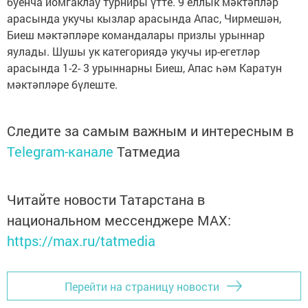
буенча йомгаклау турниры үтте. 9 еллык мәктәпләр
арасында укучы кызлар арасында Апас, Чирмешән,
Биеш мәктәпләре командалары призлы урыннар
яулады. Шушы ук категориядә укучы ир-егетләр
арасында 1-2- 3 урыннарны Биеш, Апас һәм Каратун
мәктәпләре бүлеште.
Следите за самым важным и интересным в
Telegram-канале
Татмедиа
Читайте новости Татарстана в
национальном мессенджере MАХ:
https://max.ru/tatmedia
Перейти на страницу новости