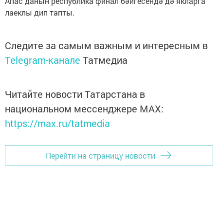
Апас данын республика финал бәйгесендә дә якларга
лаеклы дип тапты.
Следите за самым важным и интересным в
Telegram-канале
Татмедиа
Читайте новости Татарстана в
национальном мессенджере MАХ:
https://max.ru/tatmedia
Перейти на страницу новости