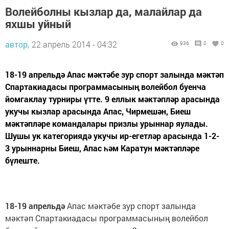
Волейболны кызлар да, малайлар да
яхшы уйный
автор,
22 апрель 2014 - 04:32
936
0
0
18-19 апрельдә Апас мәктәбе зур спорт залында мәктәп
Спартакиадасы программасының волейбол буенча
йомгаклау турниры үтте. 9 еллык мәктәпләр арасында
укучы кызлар арасында Апас, Чирмешән, Биеш
мәктәпләре командалары призлы урыннар яулады.
Шушы ук категориядә укучы ир-егетләр арасында 1-2-
3 урыннарны Биеш, Апас һәм Каратун мәктәпләре
бүлеште.
18-19 апрельдә
Апас мәктәбе зур спорт залында
мәктәп Спартакиадасы программасының волейбол