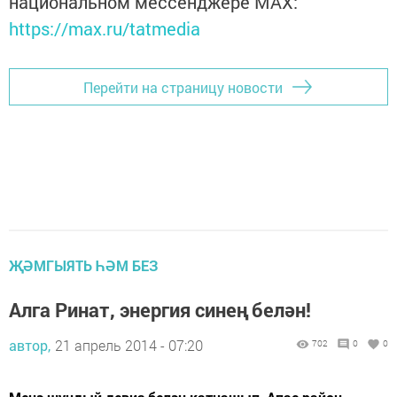
национальном мессенджере MАХ:
https://max.ru/tatmedia
Перейти на страницу новости
ҖӘМГЫЯТЬ ҺӘМ БЕЗ
Алга Ринат, энергия синең белән!
автор,
21 апрель 2014 - 07:20
702
0
0