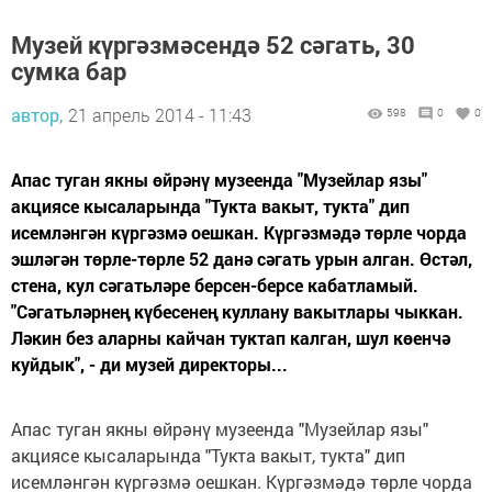
Музей күргәзмәсендә 52 сәгать, 30
сумка бар
автор,
21 апрель 2014 - 11:43
598
0
0
Апас туган якны өйрәнү музеенда "Музейлар язы"
акциясе кысаларында "Тукта вакыт, тукта" дип
исемләнгән күргәзмә оешкан. Күргәзмәдә төрле чорда
эшләгән төрле-төрле 52 данә сәгать урын алган. Өстәл,
стена, кул сәгатьләре берсен-берсе кабатламый.
"Сәгатьләрнең күбесенең куллану вакытлары чыккан.
Ләкин без аларны кайчан туктап калган, шул көенчә
куйдык", - ди музей директоры...
Апас туган якны өйрәнү музеенда "Музейлар язы"
акциясе кысаларында "Тукта вакыт, тукта" дип
исемләнгән күргәзмә оешкан. Күргәзмәдә төрле чорда