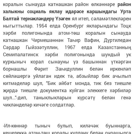
коралын сынауда катнашкан район өлкәннәре
район
халыкны социаль яклау идарәсе каршындагы Урта
Балтай тернәкләндерү Үзәген
ял итеп, сәламәтлекләрен
ныгыттылар. 1954 елда Оренбург якларындагы Тоцк
хәрби полигонында атом-төш коралын сынауда
катнашкан Чирмешәннән Таһир Вафин, Дүртиледән
Сәрдар Гыйззәтуллин, 1967 елда Казахстанның
Семипалатинск хәрби полигонында шундый ук
куркыныч корал сынауны үз башыннан үткәргән
борнашлы Фәрит Заһидуллин белән иркенләп
сөйләшергә уйлаган идек тә, абзыйлар бик ачылып
китмәделәр шул, "Бик әйбәт монда, тик без тиешле
җирдә тиешле документка куйган элеккеге хәрбиләр
шул..."-дип, таныклыкларын күрсәтү белән генә
чикләнделәр кичәге солдатлар.
-Ил-көннәр тыныч булып, киләчәк буыннарга,
кешелеккә атом-төш коралы куллану белән очрашырга