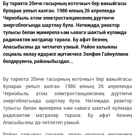
Бу тарихта 20нче гасырның коточкыч бер вакыйгасы
буларак уелып калган. 1986 елның 26 апрелендә
Чернобыль атом электростанциясенең дүртенче
энергоблогында шартлау була. Нәтиҗәдә, реактор
тулысы белән җимерелә һәм һавага шактый күләмдә
радиоактив матдәләр тарала. Бу афәт безнең
Апасыбызны да читләтеп узмый. Район халыкны
социаль яклау идарәсе җитәкчесе Зөлфия Гайнуллина
белдерүенчә, районыбыздан...
Бу тарихта 20нче гасырның коточкыч бер вакыйгасы
буларак уелып калган. 1986 елның 26 апрелендә
Чернобыль атом электростанциясенең дүртенче
энергоблогында шартлау була. Нәтиҗәдә, реактор
тулысы белән җимерелә һәм һавага шактый күләмдә
радиоактив матдәләр тарала. Бу афәт безнең
Апасыбызны да читләтеп узмый.
Район халыкны социаль яклау идарәсе җитәкчесе