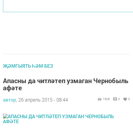
ҖӘМГЫЯТЬ ҺӘМ БЕЗ
Апасны да читләтеп узмаган Чернобыль
афәте
автор,
26 апрель 2015 - 08:44
1526
0
0