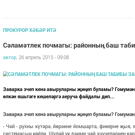
ПРОКУРОР ХӘБӘР ИТӘ
Сәламәтлек почмагы: районның баш таби
автор,
26 апрель 2015 - 09:08
Заварка эчеп кенә авыруларны җиңеп буламы? Гомумән, 
өлкән яшьтәге кешеләргә аеруча файдалы дип...
Заварка эчеп кенә авыруларны җиңеп буламы? Гомумән,
- Чәй - рухны күтәрә, йөрәкне йомшарта, фикерне җыя
системасын көйли. Шулай ук даими чәй эчүчеләрнең кар