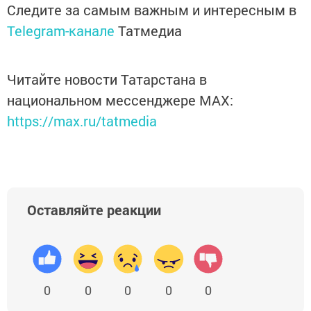
Следите за самым важным и интересным в
Telegram-канале
Татмедиа
Читайте новости Татарстана в
национальном мессенджере MАХ:
https://max.ru/tatmedia
Оставляйте реакции
0
0
0
0
0