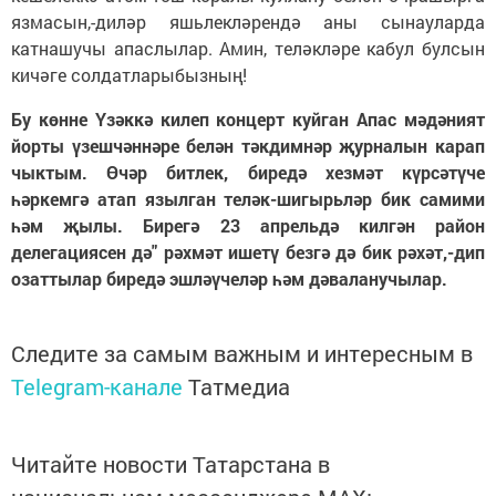
язмасын,-диләр яшьлекләрендә аны сынауларда
катнашучы апаслылар. Амин, теләкләре кабул булсын
кичәге солдатларыбызның!
Бу көнне Үзәккә килеп концерт куйган Апас мәдәният
йорты үзешчәннәре белән тәкдимнәр җурналын карап
чыктым. Өчәр битлек, биредә хезмәт күрсәтүче
һәркемгә атап язылган теләк-шигырьләр бик самими
һәм җылы. Бирегә 23 апрельдә килгән район
делегациясен дә" рәхмәт ишетү безгә дә бик рәхәт,-дип
озаттылар биредә эшләүчеләр һәм дәваланучылар.
Следите за самым важным и интересным в
Telegram-канале
Татмедиа
Читайте новости Татарстана в