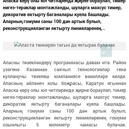
Апаска керү олы юл читләрендә җирне бораулап, тимер
нигез-терәкләр монтажланды, шуларга махсус тимер,
декоратив яктырту баганалары куела башлады.
Аларның гомуми саны 100 дән артык булып,
реконструкцияләнгән яктырту линияләренең...
Апасны төзекләндерү программасы дәвам итә. Район
үзәгенә Казаннан сакчыл технологияләр генә
кулланучы төзелеш компаниясе вәкилләре килде.
Апасның әйләнеч юлы боҗрасы, Каратун ягыннан
Апаска керү олы юл читләрендә җирне бораулап, тимер
нигез-терәкләр монтажланды, шуларга махсус тимер,
декоратив яктырту баганалары куела башлады.
Аларның гомуми саны 100 дән артык булып,
реконструкцияләнгән яктырту линияләренең гомуми
озынлыгы 5 километр чамасы булачак.