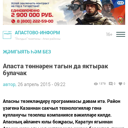
АПАСТОВО-ИНФОРМ
16+
"Йолдыз" газетасы - Апас районы
ҖӘМГЫЯТЬ ҺӘМ БЕЗ
Апаста төннәрен тагын да яктырак
булачак
автор,
26 апрель 2015 - 09:22
1379
0
0
Апасны төзекләндерү программасы дәвам итә. Район
үзәгенә Казаннан сакчыл технологияләр генә
кулланучы төзелеш компаниясе вәкилләре килде.
Апасның әйләнеч юлы боҗрасы, Каратун ягыннан