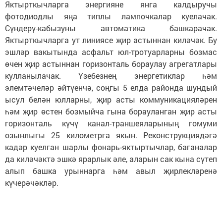
Яктырткычларга энергияне янга калдыручы
фотодиодлы яңа типлы лампочкалар куелачак.
Сүндерү-кабызуны автоматика башкарачак.
Яктырткычларга ут линиясе җир астыннан киләчәк. Бу
эшләр вакытында асфальт юл-тротуарларны бозмас
өчен җир астыннан горизонталь бораулау агрегатлары
кулланылачак. Үзебезнең энергетиклар һәм
элемтәчеләр әйтүенчә, соңгы 5 елда районда шундый
ысул белән юлларны, җир асты коммуникацияләрен
һәм җир өстен бозмыйча гына борауланган җир асты
горизонталь күчү канал-траншеяларының гомуми
озынлыгы 25 километрга якын. Реконструкциядәгә
кадәр куелган шарлы фонарь-яктыртычлар, баганалар
да киләчәктә эшкә ярарлык әле, аларын сак кына сүтеп
алып башка урыннарга һәм авыл җирлекләренә
күчерәчәкләр.