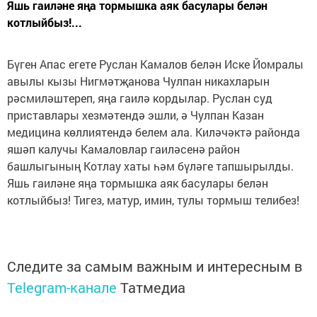
Яшь гаиләне яңа тормышка аяк басулары белән
котлыйбыз!...
Бүген Апас егете Руслан Камалов белән Иске Йомралы
авылы кызы Нигмәтҗанова Чулпан никахларын
рәсмиләштереп, яңа гаилә кордылар. Руслан суд
приставлары хезмәтендә эшли, ә Чулпан Казан
медицина көллиятендә белем ала. Киләчәктә районда
яшәп калучы Камаловлар гаиләсенә район
башлыгының Котлау хаты һәм бүләге тапшырылды.
Яшь гаиләне яңа тормышка аяк басулары белән
котлыйбыз! Тигез, матур, имин, тулы тормыш телибез!
Следите за самым важным и интересным в
Telegram-канале
Татмедиа