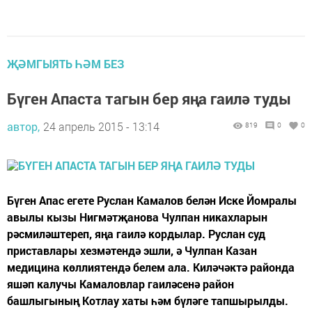
ҖӘМГЫЯТЬ ҺӘМ БЕЗ
Бүген Апаста тагын бер яңа гаилә туды
автор,
24 апрель 2015 - 13:14
819
0
0
Бүген Апас егете Руслан Камалов белән Иске Йомралы
авылы кызы Нигмәтҗанова Чулпан никахларын
рәсмиләштереп, яңа гаилә кордылар. Руслан суд
приставлары хезмәтендә эшли, ә Чулпан Казан
медицина көллиятендә белем ала. Киләчәктә районда
яшәп калучы Камаловлар гаиләсенә район
башлыгының Котлау хаты һәм бүләге тапшырылды.