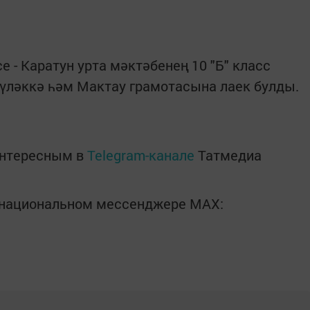
е - Каратун урта мәктәбенең 10 "Б" класс
үләккә һәм Мактау грамотасына лаек булды.
интересным в
Telegram-канале
Татмедиа
в национальном мессенджере MАХ: