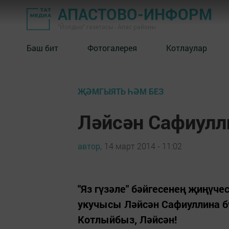
АПАСТОВО-ИНФОРМ
"Йолдыз" газетасы - Апас районы
Баш бит
Фотогалерея
Котлаулар
ҖӘМГЫЯТЬ ҺӘМ БЕЗ
Ләйсән Сафиулл
автор,
14 март 2014 - 11:02
"Яз гүзәле" бәйгесенең җиңүчес
укучысы Ләйсән Сафиуллина б
Котлыйбыз, Ләйсән!