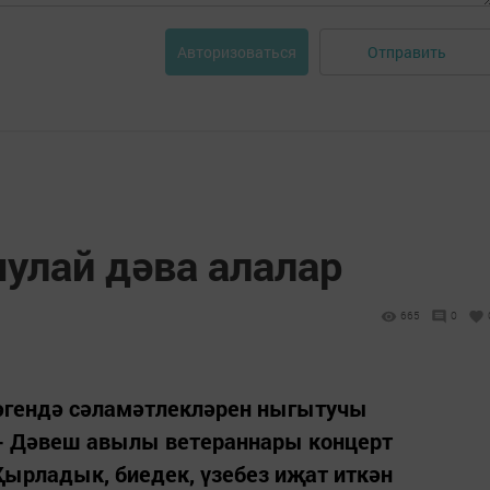
Отправить
Авторизоваться
улай дәва алалар
665
0
зәгендә сәламәтлекләрен ныгытучы
- Дәвеш авылы ветераннары концерт
ырладык, биедек, үзебез иҗат иткән