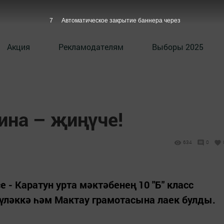
6
Автоматическое закрытие баннера через
Акция
Рекламодателям
Выборы 2025
ина – җиңүче!
634
0
е - Каратун урта мәктәбенең 10 "Б" класс
үләккә һәм Мактау грамотасына лаек булды.