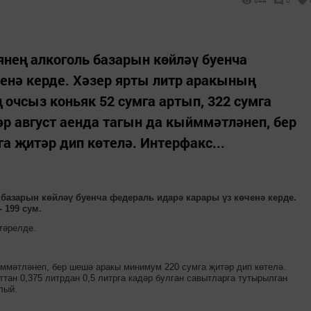
644
0
нең алкоголь базарын көйләү буенча
енә керде. Хәзер ярты литр аракының
ң очсыз коньяк 52 сумга артып, 322 сумга
р август аенда тагын да кыйммәтләнеп, бер
 җитәр дип көтелә. Интерфакс...
базарын көйләү буенча федераль идарә карары үз көченә керде.
-
199 сум.
үтәрелде
.
йммәтләнеп, бер шешә аракы
минимум 220 сумга җитә
р
ди
п көтелә.
тан 0,375 литрдан 0,5 литрга кадәр булган савытларга тутырылган
лый.