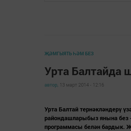
ҖӘМГЫЯТЬ ҺӘМ БЕЗ
Урта Балтайда ш
автор,
13 март 2014 - 12:16
Урта Балтай тернәкләндерү ү
райондашларыбыз янына без 
программасы белән бардык. Җ