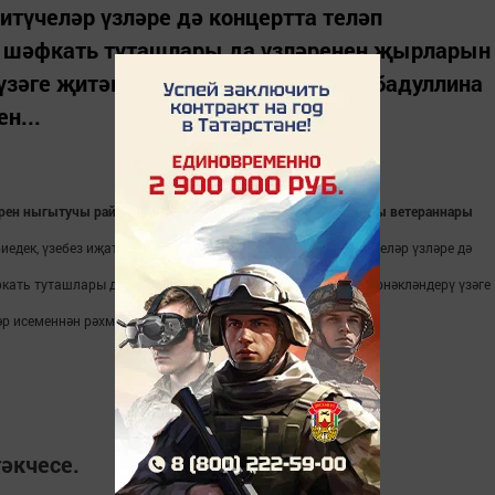
түчеләр үзләре дә концертта теләп
е шәфкать туташлары да үзләренең җырларын
 үзәге җитәкчесе Гөлшат ханым Гыйбадуллина
н...
ләрен ныгытучы райондашларыбыз янына без - Дәвеш авылы ветераннары
иедек, үзебез иҗат иткән шигырьләребезне укыдык. Ял итүчеләр үзләре дә
кать туташлары да үзләренең җырларын бүләк иттеләр. Тернәкләндерү үзәге
р исеменнән рәхмәтен ирештерде.
әкчесе.