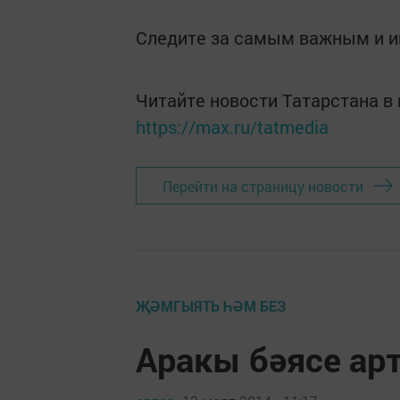
Следите за самым важным и 
Читайте новости Татарстана 
https://max.ru/tatmedia
Перейти на страницу новости
ҖӘМГЫЯТЬ ҺӘМ БЕЗ
Аракы бәясе ар