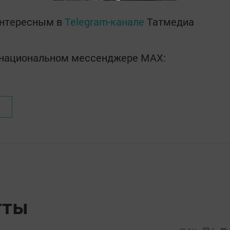
интересным в
Telegram-канале
Татмедиа
в национальном мессенджере MАХ:
тты