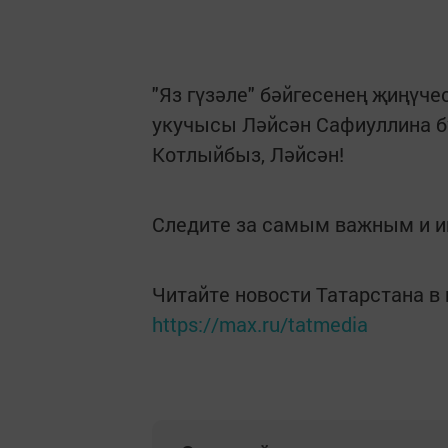
"Яз гүзәле" бәйгесенең җиңүчес
укучысы Ләйсән Сафиуллина б
Котлыйбыз, Ләйсән!
Следите за самым важным и 
Читайте новости Татарстана 
https://max.ru/tatmedia