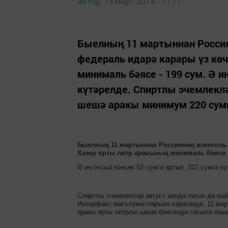
автор,
13 март 2014 - 11:17
Быелның 11 мартыннан Россия
федераль идарә карары үз көч
минималь бәясе - 199 сум. Ә и
күтәрелде. Спиртлы эчемлеклә
шешә аракы минимум 220 сумга
Быелның 11 мартыннан
Россиянең алкоголь 
Хәзер
ярты литр аракының минималь бәясе
Ә и
ң очсыз коньяк 52 сумга артып, 322 сум
га к
Спиртлы эчемлекләр август
аенда тагын да кы
Интерфакс мәгълүматларына караганда, 11 март
аракы ярты литрлы шешә бәясендә сатыла баш