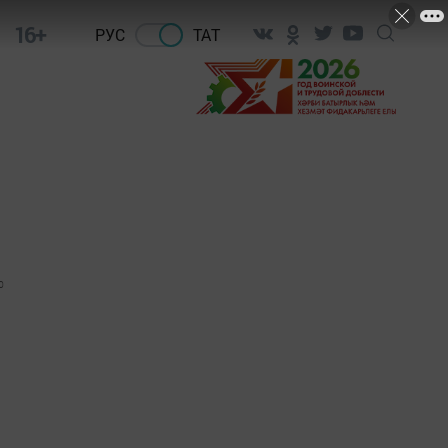
16+
РУС
ТАТ
0