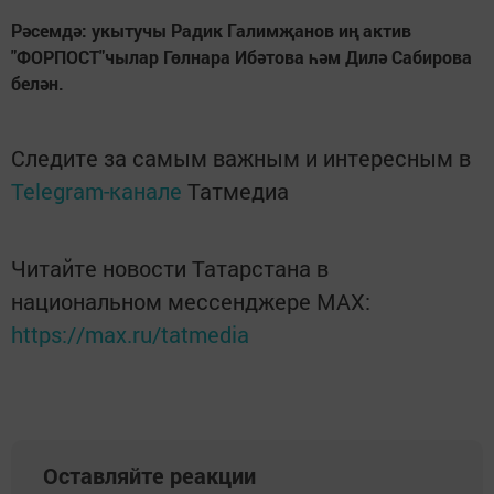
Рәсемдә: укытучы Радик Галимҗанов иң актив
"ФОРПОСТ"чылар Гөлнара Ибәтова һәм Дилә Сабирова
белән.
Следите за самым важным и интересным в
Telegram-канале
Татмедиа
Читайте новости Татарстана в
национальном мессенджере MАХ:
https://max.ru/tatmedia
Оставляйте реакции