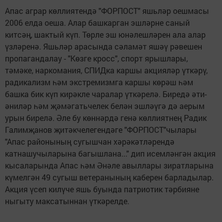
Апас аграр көллиятендә "ФОРПОСТ" яшьләр оешмасы
2006 елда оеша. Алар башкарган эшләрне саный
китсәң, шактый күп. Төрле эш юнәлешләрен ала алар
үзләренә. Яшьләр арасында сәламәт яшәү рәвешен
пропагандалау - "Көзге кросс", спорт ярышлары,
тәмәке, наркомания, СПИДка каршы акцияләр үткәрү,
радикализм һәм экстремизмга каршы көрәш һәм
башка бик күп кирәкле чаралар үткәрелә. Биредә әти-
әниләр һәм җәмәгатьчелек белән эшләүгә дә аерым
урын бирелә. Әле бу көннәрдә генә көллиятнең Радик
Галимҗанов җитәкчелегендәге "ФОРПОСТ"чылары
"Апас районының сугышчан хәрәкәтләрендә
катнашучыларына багышлана..." дип исемләнгән акция
кысаларында Апас һәм Әнәле авыллары зиратларына
күмелгән 49 сугыш ветеранының каберен барладылар.
Акция үсеп килүче яшь буында патриотик тәрбияне
ныгыту максатыннан үткәрелде.