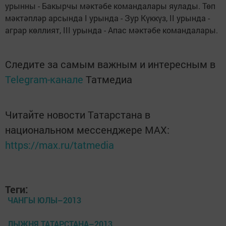
урынны - Бакырчы мәктәбе командалары яулады. Төп
мәктәпләр арсында I урында - Зур Күккүз, II урында -
аграр көллият, III урында - Апас мәктәбе командалары.
Следите за самым важным и интересным в
Telegram-канале
Татмедиа
Читайте новости Татарстана в
национальном мессенджере MАХ:
https://max.ru/tatmedia
Теги:
ЧАНГЫ ЮЛЫ–2013
ЛЫЖНЯ ТАТАРСТАНА–2013