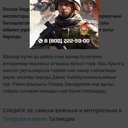
Россия Федерациясене
ң
атказанган участок
инспекторы, барлык гомерен хокук саклау тармагына
багышлаган Данис Х
ә
бибуллинга 60 яшьлек олы
юбилее у
ң
аеннан район башлыгыны
ң
Р
ә
хм
ә
т хаты
бирелде.
Юбиляр бүген дә район эчке эшләр бүлегенең
ветераннар оешмасы әгъзасы булып тора. Яшь буынга,
мәктәп укучыларына тәрбия һәм һөнәр сайлаганда
дөрес юнәлеш бирүдә Данис Хәбибуллинның өлеше
зур. Район башлыгы Рәшид Заһидуллин аңа җылы
тәбрик сүзләрен юллады һәм бүләк тапшырды.
Следите за самым важным и интересным в
Telegram-канале
Татмедиа