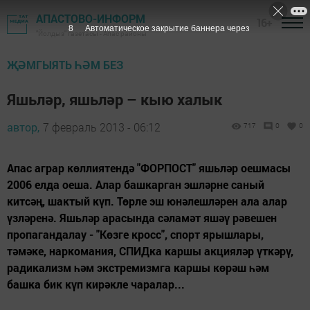
АПАСТОВО-ИНФОРМ
16+
7
Автоматическое закрытие баннера через
"Йолдыз" газетасы - Апас районы
ҖӘМГЫЯТЬ ҺӘМ БЕЗ
Яшьләр, яшьләр – кыю халык
автор,
7 февраль 2013 - 06:12
717
0
0
Апас аграр көллиятендә "ФОРПОСТ" яшьләр оешмасы
2006 елда оеша. Алар башкарган эшләрне саный
китсәң, шактый күп. Төрле эш юнәлешләрен ала алар
үзләренә. Яшьләр арасында сәламәт яшәү рәвешен
пропагандалау - "Көзге кросс", спорт ярышлары,
тәмәке, наркомания, СПИДка каршы акцияләр үткәрү,
радикализм һәм экстремизмга каршы көрәш һәм
башка бик күп кирәкле чаралар...