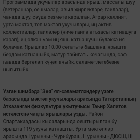
Программада укучылар арасында ярыш, массалы шуу
(ветераннар, оешмалар, авыл җирлекләре, гаиләләр),
чанада шуу, сәүдә хезмәте каралган. Аграр көллият,
урта мәктәп, төп мәктәп укучылары, иң актив
коллективлар, гаиләләр (ничә гаилә әгъзасы катнашуга
карап), иң өлкән һәм иң яшь катнашучы бүләккә ия
булачак. Ярышлар 10.00 сәгатьтә башлана, ярышта
бердәм катнашыйк, матур табигать кочагында, саф
һавада бергәләп күңел ачыйк, сәламәтлегебезне
ныгытыйк.
Узган шимбәдә "Зөя" ял-сәламәтләндерү үзәге
базасында мәктәп укучылары арасында Татарстанның
Атказанган физкультура укытучысы Таһир Халитов
истәлегенә чаңгы ярышлары узды.
Район
Спартакиадасы кысаларында оештырылган бу
ярышта 119 укучы катнашты. Урта мәктәпләр
арасында I урынны - Чүрибураш, II урынны - ДЮСШ, III