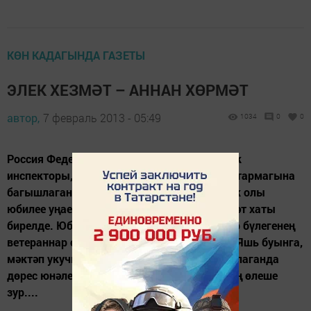
КӨН КАДАГЫНДА ГАЗЕТЫ
ЭЛЕК ХЕЗМӘТ – АННАН ХӨРМӘТ
автор,
7 февраль 2013 - 05:49
1034
0
0
Россия Федерациясенең атказанган участок
инспекторы, барлык гомерен хокук саклау тармагына
багышлаган Данис Хәбибуллинга 60 яшьлек олы
юбилее уңаеннан район башлыгының Рәхмәт хаты
бирелде. Юбиляр бүген дә район эчке эшләр бүлегенең
ветераннар оешмасы әгъзасы булып тора. Яшь буынга,
мәктәп укучыларына тәрбия һәм һөнәр сайлаганда
дөрес юнәлеш бирүдә Данис Хәбибуллинның өлеше
зур....