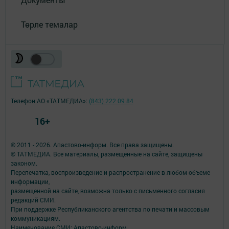
Төрле темалар
Телефон АО «ТАТМЕДИА»:
(843) 222 09 84
16+
© 2011 - 2026. Апастово-информ. Все права защищены.
© ТАТМЕДИА. Все материалы, размещенные на сайте, защищены
законом.
Перепечатка, воспроизведение и распространение в любом объеме
информации,
размещенной на сайте, возможна только с письменного согласия
редакций СМИ.
При поддержке Республиканского агентства по печати и массовым
коммуникациям.
Наименование СМИ: Апастово-информ