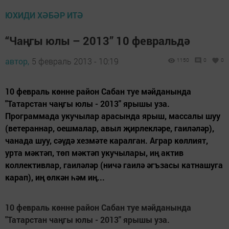
ЮХИДИ ХӘБӘР ИТӘ
“Чаңгы юлы – 2013” 10 февральдә
автор,
5 февраль 2013 - 10:19
1150
0
0
10 февраль көнне район Сабан туе мәйданында
"Татарстан чаңгы юлы - 2013" ярышы уза.
Программада укучылар арасында ярыш, массалы шуу
(ветераннар, оешмалар, авыл җирлекләре, гаиләләр),
чанада шуу, сәүдә хезмәте каралган. Аграр көллият,
урта мәктәп, төп мәктәп укучылары, иң актив
коллективлар, гаиләләр (ничә гаилә әгъзасы катнашуга
карап), иң өлкән һәм иң...
10 февраль көнне район Сабан туе мәйданында
"Татарстан чаңгы юлы - 2013" ярышы уза.