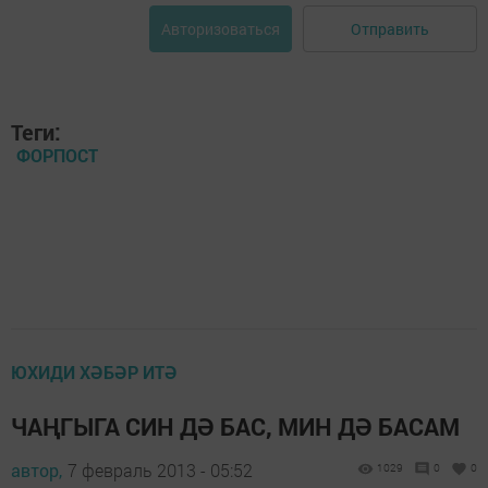
Отправить
Авторизоваться
Теги:
ФОРПОСТ
ЮХИДИ ХӘБӘР ИТӘ
ЧАҢГЫГА СИН ДӘ БАС, МИН ДӘ БАСАМ
автор,
7 февраль 2013 - 05:52
1029
0
0