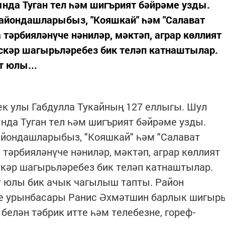
нда Туган тел һәм шигърият бәйрәме узды.
айондашларыбыз, "Кояшкай" һәм "Салават
 тәрбияләнүче нәниләр, мәктәп, аграр көллият
скәр шагырьләребез бик теләп катнаштылар.
 юлы...
өек улы Габдулла Тукайның 127 еллыгы. Шул
нда Туган тел һәм шигърият бәйрәме узды.
айондашларыбыз, "Кояшкай" һәм "Салават
тәрбияләнүче нәниләр, мәктәп, аграр көллият
скәр шагырьләребез бик теләп катнаштылар.
 юлы бик ачык чагылыш тапты. Район
е урынбасары Ранис Әхмәтшин барлык шигыр
белән тәбрик итте һәм телебезне, гореф-