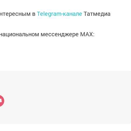
интересным в
Telegram-канале
Татмедиа
в национальном мессенджере MАХ: