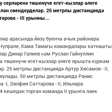
ү серләренә төшенүче егет-кызлар әлеге
лән сөендерделәр. 25 метрлы дистанциядә
арова - III урынны...
ләр арасында йөзү буенча ачык районара
а, Чүпрәле, Кама Тамагы командалары катнашты
ар Динар Галиев һәм Руслан Гайнуллин
ә төшенүче егет-кызлар әлеге ярышта күркәм
. 25 метрлы дистанциядә Артур Хисамов - II,
ы яулады. 50 метрлы дистанциядә Ранис
-I, Зөлфия Саттарова - II, Ильнара
 4 кешедән торган команда II урынга лаек