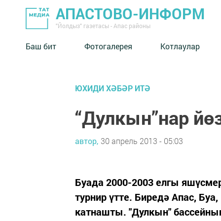
АПАСТОВО-ИНФОРМ
"Йолдыз" газетасы - Апас районы
Баш бит
Фотогалерея
Котлаулар
ЮХИДИ ХӘБӘР ИТӘ
“Дулкын”нар йөз
автор,
30 апрель 2013 - 05:03
Буада 2000-2003 елгы яшүсме
турнир үтте. Биредә Апас, Бу
катнашты. "Дулкын" бассейнын