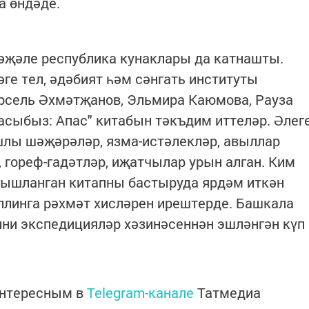
а өндәде.
әҗәле республика кунаклары да катнашты.
е тел, әдәбият һәм сәнгать институты
рсель Әхмәтҗанов, Эльмира Каюмова, Рауза
сыбыз: Апас" китабын тәкъдим иттеләр. Әлег
лы шәҗәрәләр, язма-истәлекләр, авыллар
 гореф-гадәтләр, иҗатчылар урын алган. Ким
гышланган китапны бастыруда ярдәм иткән
линга рәхмәт хисләрен ирештерде. Башкала
ни экспедицияләр хәзинәсеннән эшләнгән күп
интересным в
Telegram-канале
Татмедиа