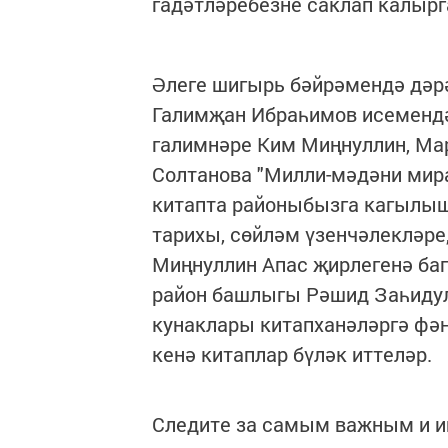
гадәтләребезне саклап калырг
Әлеге шигырь бәйрәмендә дәр
Галимҗан Ибраһимов исемендәг
галимнәре Ким Миңнуллин, Ма
Солтанова "Милли-мәдәни мира
китапта районыбызга кагылыш
тарихы, сөйләм үзенчәлекләре,
Миңнуллин Апас җирлегенә ба
район башлыгы Рәшид Заһидул
кунаклары китапханәләргә фән
кенә китаплар бүләк иттеләр.
Следите за самым важным и 