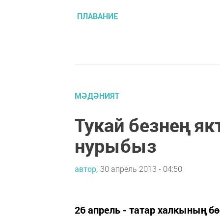
ПЛАВАНИЕ
МӘДӘНИЯТ
Тукай безнең 
нурыбыз
автор,
30 апрель 2013 - 04:50
26 апрель - татар халкының б