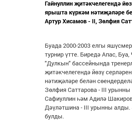
Гайнуллин җитәкчелегендә йөз
ярышта күркәм нәтиҗәләре бе
Артур Хисамов - II, Зөлфия Сатт
Буада 2000-2003 елгы яшүсмер
турнир үтте. Биредә Апас, Бу
"Дулкын" бассейнында тренерл
җитәкчелегендә йөзү серләрен
нәтиҗәләре белән сөендерделәр
Зөлфия Саттарова - III урынн
Сафиуллин һәм Адилә Шакирова 
Дәүләтшина - III урынны алды.
булды.