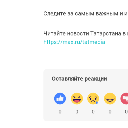
Следите за самым важным и 
Читайте новости Татарстана 
https://max.ru/tatmedia
Оставляйте реакции
0
0
0
0
0