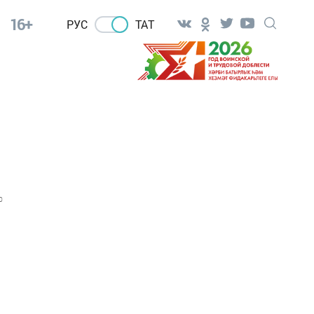
16+
РУС
ТАТ
0