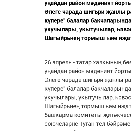
уңайдан район мәдәният йорты
Әлеге чарада шигъри җанлы р
күпере" балалар бакчаларында
укучылары, укытучылар, һәвә
Шагыйрьнең тормыш һәм иҗат
26 апрель - татар халкының б
уңайдан район мәдәният йорты
Әлеге чарада шигъри җанлы р
күпере" балалар бакчаларында 
укучылары, укытучылар, һәвә
Шагыйрьнең тормыш һәм иҗат
башкарма комитеты җитәкчес
сөючеләрне Туган тел бәйрәме 