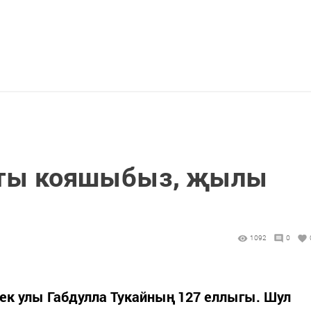
якты кояшыбыз, җылы
1092
0
өек улы Габдулла Тукайның 127 еллыгы. Шул