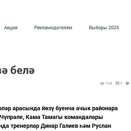
Акция
Рекламодателям
Выборы 2025
ә белә
1028
0
рләр арасында йөзү буенча ачык районара
а, Чүпрәле, Кама Тамагы командалары
да тренерлар Динар Галиев һәм Руслан